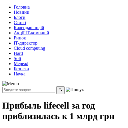
Головна
Новини
Блоги
Статті
Календар подій
Акції ІТ-компаній
Ринок
ІТ-директор
Cloud computing
Hard
Soft
Мережі
Безпека
Наука
Прибыль lifecell за год
приблизилась к 1 млрд грн