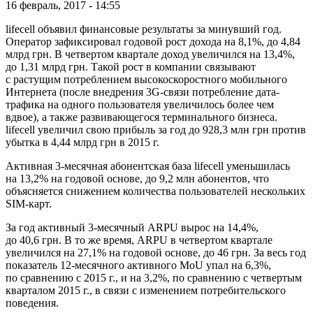
16 февраль, 2017 - 14:55
lifecell объявил финансовые результаты за минувший год.
Оператор зафиксировал годовой рост дохода на 8,1%, до 4,84
млрд грн. В четвертом квартале доход увеличился на 13,4%,
до 1,31 млрд грн. Такой рост в компании связывают
с растущим потреблением высокоскоростного мобильного
Интернета (после внедрения 3G-связи потребление дата-
трафика на одного пользователя увеличилось более чем
вдвое), а также развивающегося терминального бизнеса.
lifecell увеличил свою прибыль за год до 928,3 млн грн против
убытка в 4,44 млрд грн в 2015 г.
Активная 3-месячная абонентская база lifecell уменьшилась
на 13,2% на годовой основе, до 9,2 млн абонентов, что
объясняется снижением количества пользователей нескольких
SIM-карт.
За год активный 3-месячный ARPU вырос на 14,4%,
до 40,6 грн. В то же время, ARPU в четвертом квартале
увеличился на 27,1% на годовой основе, до 46 грн. За весь год
показатель 12-месячного активного MoU упал на 6,3%,
по сравнению с 2015 г., и на 3,2%, по сравнению с четвертым
кварталом 2015 г., в связи с изменением потребительского
поведения.