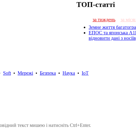
ТОП-статті
за тиждень
за міся
Земне життя багатогра
ЕПОС та японська A1
відновити дані з носі
•
Soft
•
Мережі
•
Безпека
•
Наука
•
IoT
овідний текст мишею і натисніть Ctrl+Enter.