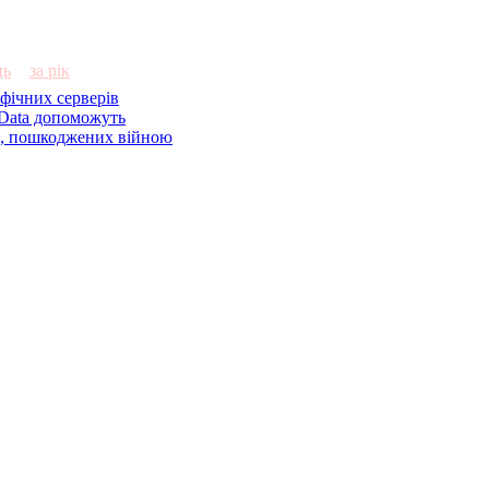
ць
за рік
фічних серверів
Data допоможуть
їв, пошкоджених війною