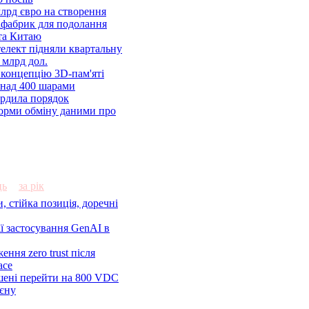
лрд євро на створення
афабрик для подолання
та Китаю
телект підняли квартальну
 млрд дол.
 концепцію 3D-пам'яті
онад 400 шарами
ердила порядок
орми обміну даними про
ць
за рік
, стійка позиція, доречні
ії застосування GenAI в
ення zero trust після
ace
шені перейти на 800 VDC
ієну