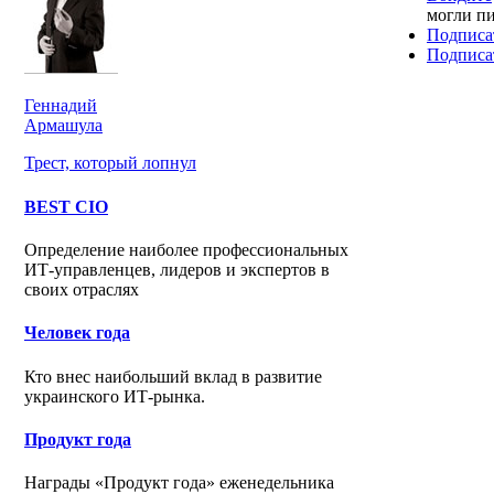
могли п
Подписат
Подписа
Геннадий
Армашула
Трест, который лопнул
BEST CIO
Определение наиболее профессиональных
ИТ-управленцев, лидеров и экспертов в
своих отраслях
Человек года
Кто внес наибольший вклад в развитие
украинского ИТ-рынка.
Продукт года
Награды «Продукт года» еженедельника