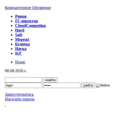
Компьютерное Обозрение
Ринок
IТ-директор
CloudComputing
Hard
Soft
Мережі
Безпека
Наука
IoT
Home
08.08.2026 г.
Зареєструватись
Нагадати пароль
`