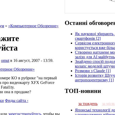
Останні обговоре
ум
»
«Компьютерное Обозрение»
Як науковці збирають 
ажите
смартфонів [2]
Сервісом електронног
уйста
користується вже більш
Створено натхнене мо
залізо для AI майбутнь
о
omut
в 16 август, 2007 - 13:59.
Знайдено спосіб подол
колапс моделей штучно
терное Обозрение»
Розмови з Claude [1]
Історія розвитку Штуч
омере КО в рубрике "на первый
антропоцентризму [1]
ка про видеокарту XFX GeForce
atal1ty.
ТОП-новини
ли она в продаже?
ки
Фиды сайта ›
за тиждень
за міся
Японські технології д
или
зарегистрируйтесь
, чтобы вы
з пошкоджених війною