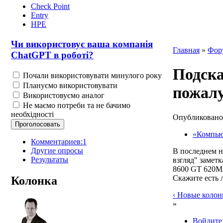
Check Point
Entry
HPE
Чи використовує ваша компанія
Главная
»
Фор
ChatGPT в роботі?
Подск
Почали використовувати минулого року
Плануємо використовувати
пожал
Використовуємо аналог
Не маємо потреби та не бачимо
необхідності
Опубликован
«Компью
Комментариев:1
Другие опросы
В последнем н
Результаты
взгляд" замет
8600 GT 620M F
Скажите есть 
Колонка
‹ Новые колон
»
Войдите