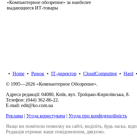
«Компьютерное обозрение» за наиболее
выдающиеся ИТ-товары
•
Home
•
Ринок
•
IТ-директор
•
CloudComputing
•
Hard
© 1995—2026 «Компьютерное Обозрение».
Адреса редакції: 04080, Київ, вул. Троїцько-Кирилівська, 8.
Телефон:
(044) 362-86-22
.
E-mail:
edit@ko.com.ua
Реклама
|
Угода користувача
|
Угода про конфіденційність
Якщо ви помітили помилку на сайті, виділіть, будь ласка, відп
Редакція отримає ваше повідомлення, дякуємо.