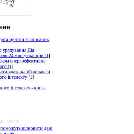
ння
дата-центри зі списаних
о урядування Дія
 як 24 млн українців [1]
зком енергоефективне
ого [1]
ати «дата-канібалізм» та
го інтелекту [1]
ного Інтелекту - криза
ць
за рік
опоможуть відновити дані
 носіїв