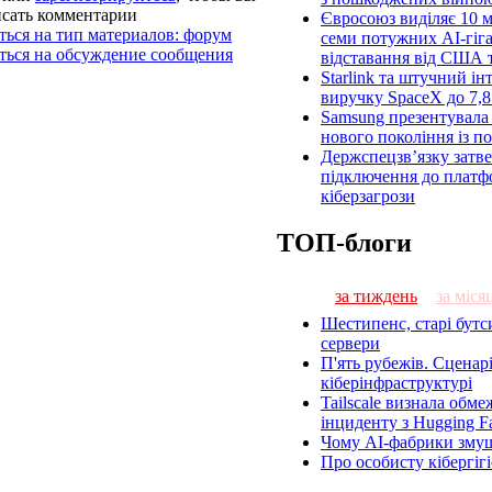
исать комментарии
Євросоюз виділяє 10 м
ься на тип материалов: форум
семи потужних AI-гіг
ться на обсуждение сообщения
відставання від США 
Starlink та штучний ін
виручку SpaceX до 7,8
Samsung презентувала
нового покоління із п
Держспецзв’язку затв
підключення до платф
кіберзагрози
ТОП-блоги
за тиждень
за міся
Шестипенс, старі бутси
сервери
П'ять рубежів. Сценар
кіберінфраструктурі
Tailscale визнала обмеж
інциденту з Hugging F
Чому AI-фабрики зму
Про особисту кібергіг