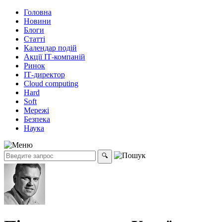
Головна
Новини
Блоги
Статті
Календар подій
Акції ІТ-компаній
Ринок
ІТ-директор
Cloud computing
Hard
Soft
Мережі
Безпека
Наука