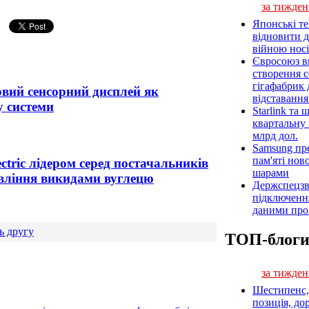
за тижден
Японські т
відновити 
війною носі
Євросоюз ви
створення 
гігафабрик
вий сенсорний дисплей як
відставанн
у системи
Starlink та
квартальну 
млрд дол.
Samsung пр
пам'яті нов
ctric лідером серед постачальників
шарами
авління викидами вуглецю
Держспецзв
підключенн
даними про 
ь другу
ТОП-блог
за тижден
Шестипенс, 
позиція, до