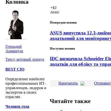
Колонка
+1
1
голос
Попередня новина
ASUS випустила 12,3-дюймо
додатковий для моніторинг
Геннадий
Наступна новина
Армашула
IDC визначила Schneider Ele
Трест, который лопнул
додатків для обліку та упр
BEST CIO
Определение наиболее
Напечатать
Отправит
профессиональных ИТ-
управленцев, лидеров и
экспертов в своих
отраслях
Читайте также
Человек года