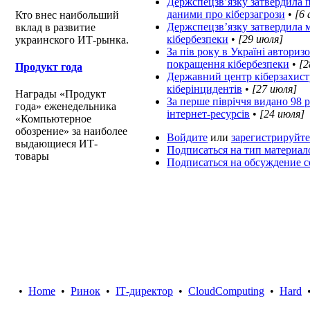
Держспецзв’язку затвердила 
даними про кіберзагрози
•
[6 
Кто внес наибольший
Держспецзв’язку затвердила 
вклад в развитие
кібербезпеки
•
[29 июля]
украинского ИТ-рынка.
За пів року в Україні авториз
покращення кібербезпеки
•
[2
Продукт года
Державний центр кіберзахист
кіберінцидентів
•
[27 июля]
Награды «Продукт
За перше півріччя видано 98
года» еженедельника
інтернет-ресурсів
•
[24 июля]
«Компьютерное
обозрение» за наиболее
Войдите
или
зарегистрируйте
выдающиеся ИТ-
Подписаться на тип материал
товары
Подписаться на обсуждение 
•
Home
•
Ринок
•
IТ-директор
•
CloudComputing
•
Hard