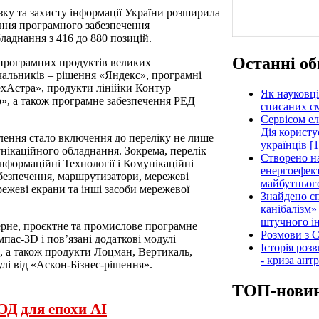
зку та захисту інформації України розширила
ння програмного забезпечення
ладнання з 416 до 880 позицій.
Останні об
 програмних продуктів великих
чальників – рішення «Яндекс», програмні
ТехАстра», продукти лінійки Контур
Як науковці
», а також програмне забезпечення РЕД
списаних см
Сервісом е
Дія користу
ення стало включення до переліку не лише
українців [1
нікаційного обладнання. Зокрема, перелік
Створено н
нформаційні Технології і Комунікаційні
енергоефект
безпечення, маршрутизатори, мережеві
майбутнього
ежеві екрани та інші засоби мережевої
Знайдено сп
канібалізм»
штучного ін
ерне, проєктне та промислове програмне
Розмови з C
пас-3D і пов’язані додаткові модулі
Історія роз
, а також продукти Лоцман, Вертикаль,
- криза ант
улі від «Аскон-Бізнес-рішення».
ТОП-нови
ОД для епохи AI