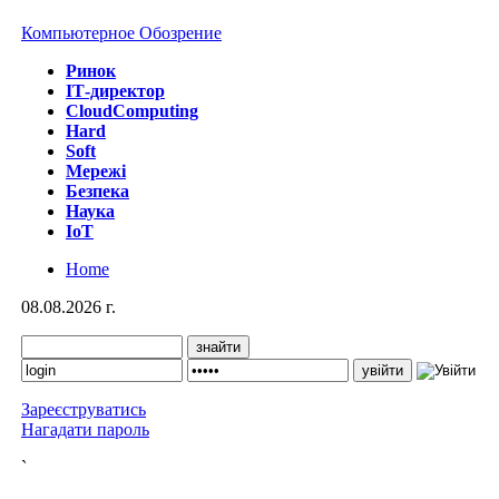
Компьютерное Обозрение
Ринок
IТ-директор
CloudComputing
Hard
Soft
Мережі
Безпека
Наука
IoT
Home
08.08.2026 г.
Зареєструватись
Нагадати пароль
`