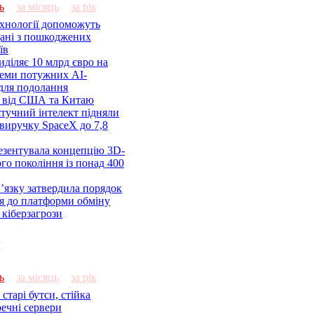
ь
за місяць
за рік
ехнології допоможуть
дані з пошкоджених
їв
діляє 10 млрд євро на
семи потужних AI-
 для подолання
я від США та Китаю
 штучний інтелект підняли
виручку SpaceX до 7,8
езентувала концепцію 3D-
ого покоління із понад 400
’язку затвердила порядок
я до платформи обміну
кіберзагрози
и
ь
за місяць
за рік
старі бутси, стійка
речні сервери