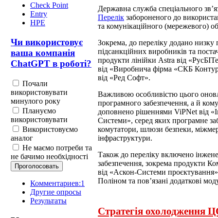
Check Point
Державна служба спеціального зв’я
Entry
Перелік
забороненого до використа
HPE
та комунікаційного (мережевого) об
Чи використовує
Зокрема, до переліку додано низку
підсанкційних виробників та поста
ваша компанія
продукти лінійки Astra від «РусБІ
ChatGPT в роботі?
від «Виробнича фірма «СКБ Контур
від «Ред Софт».
Почали
використовувати
Важливою особливістю цього оновл
минулого року
програмного забезпечення, а й кому
Плануємо
доповнено рішеннями ViPNet від «І
використовувати
Системи», серед яких програмне за
Використовуємо
комутатори, шлюзи безпеки, міжмер
аналог
інфраструктури.
Не маємо потреби та
Також до переліку включено інжен
не бачимо необхідності
забезпечення, зокрема продукти Ком
від «Аскон-Системи проєктування»
Поліном та пов’язані додаткові мод
Комментариев:1
Другие опросы
Результаты
Стратегія охолодження Ц