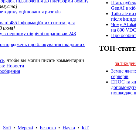
порядок підключення до платформи обміну
П'ять рубеж
августа]
GenAI в кіб
методику оцінювання ризиків
Tailscale ви
після інцид
овані 485 інформаційних систем, для
Чому AI-фа
8 июля]
на 800 VD
у в першому півріччі опрацював 248
Про особист
 розпоряджень про блокування шкідливих
ТОП-статт
сь
, чтобы вы могли писать комментарии
за тижден
ов: Новости
Земне житт
сообщения
серверів
ЕПОС та яп
допоможуть 
пошкоджен
•
Soft
•
Мережі
•
Безпека
•
Наука
•
IoT