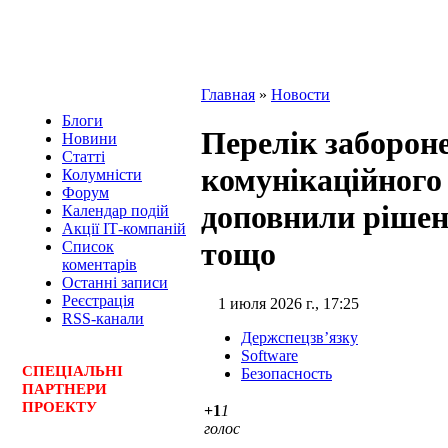
Главная
»
Новости
Блоги
Перелік заборон
Новини
Статті
комунікаційного
Колумністи
Форум
доповнили рішен
Календар подій
Акції ІТ-компаній
тощо
Список
коментарів
Останні записи
Реєстрація
1 июля 2026 г., 17:25
RSS-канали
Держспецзв’язку
Software
СПЕЦ
І
АЛЬНІ
Безопасность
ПАРТНЕРИ
ПРОЕКТУ
+1
1
голос