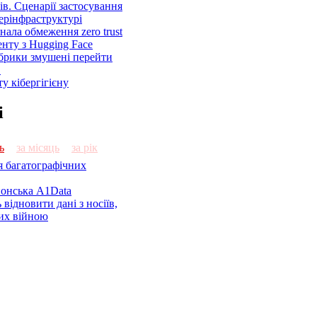
ів. Сценарії застосування
ерінфраструктурі
знала обмеження zero trust
енту з Hugging Face
брики змушені перейти
C
у кібергігієну
і
ь
за місяць
за рік
я багатографічних
онська A1Data
відновити дані з носіїв,
их війною