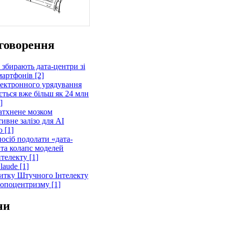
говорення
 збирають дата-центри зі
артфонів [2]
лектронного урядування
ється вже більш як 24 млн
]
атхнене мозком
ивне залізо для AI
 [1]
осіб подолати «дата-
 та колапс моделей
телекту [1]
laude [1]
витку Штучного Інтелекту
ропоцентризму [1]
ни