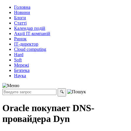
Головна
Новини
Блоги
Статті
Календар подій
Акції ІТ-компаній
Ринок
ІТ-директор
Cloud computing
Hard
Soft
Мережі
Безпека
Наука
Oracle покупает DNS-
провайдера Dyn