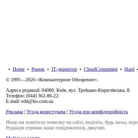
•
Home
•
Ринок
•
IТ-директор
•
CloudComputing
•
Hard
© 1995—2026 «Компьютерное Обозрение».
Адреса редакції: 04080, Київ, вул. Троїцько-Кирилівська, 8.
Телефон:
(044) 362-86-22
.
E-mail:
edit@ko.com.ua
Реклама
|
Угода користувача
|
Угода про конфіденційність
Якщо ви помітили помилку на сайті, виділіть, будь ласка, відп
Редакція отримає ваше повідомлення, дякуємо.