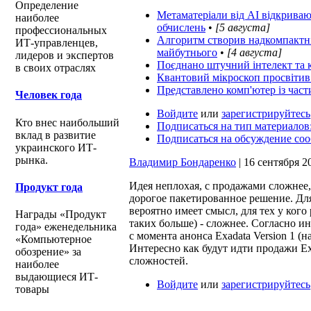
Определение
Метаматеріали від AI відкрива
наиболее
обчислень
•
[5 августа]
профессиональных
Алгоритм створив надкомпактні
ИТ-управленцев,
майбутнього
•
[4 августа]
лидеров и экспертов
Поєднано штучний інтелект та 
в своих отраслях
Квантовий мікроскоп просвітив 
Представлено комп'ютер із част
Человек года
Войдите
или
зарегистрируйтесь
Кто внес наибольший
Подписаться на тип материалов
вклад в развитие
Подписаться на обсуждение со
украинского ИТ-
рынка.
Владимир Бондаренко
| 16 сентября 20
Идея неплохая, с продажами сложнее, 
Продукт года
дорогое пакетированное решение. Дл
вероятно имеет смысл, для тех у кого
Награды «Продукт
таких больше) - сложнее. Согласно и
года» еженедельника
с момента анонса Exadata Version 1 (
«Компьютерное
Интересно как будут идти продажи Exa
обозрение» за
сложностей.
наиболее
выдающиеся ИТ-
Войдите
или
зарегистрируйтесь
товары