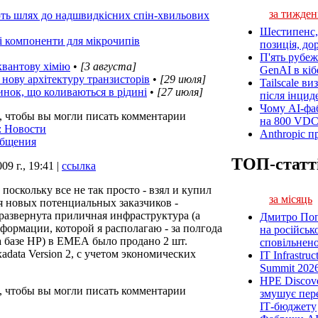
за тижден
ють шлях до надшвидкісних спін-хвильових
Шестипенс, 
 компоненти для мікрочипів
позиція, до
П'ять рубеж
квантову хімію
•
[3 августа]
GenAI в кіб
нову архітектуру транзисторів
•
[29 июля]
Tailscale ви
инок, що коливаються в рідині
•
[27 июля]
після інцид
Чому AI-фа
, чтобы вы могли писать комментарии
на 800 VD
: Новости
Anthropic п
общения
ТОП-статт
09 г., 19:41 |
ссылка
поскольку все не так просто - взял и купил
за місяць
я новых потенциальных заказчиков -
 развернута приличная инфраструктура (а
Дмитро Попі
нформации, которой я располагаю - за полгода
на російськ
на базе НР) в ЕМЕА было продано 2 шт.
сповільненої
data Version 2, с учетом экономических
IT Infrastru
Summit 2026
HPE Discove
, чтобы вы могли писать комментарии
змушує пер
ІТ-бюджету