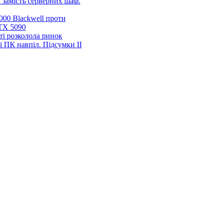
 замість серверних шаф.
00 Blackwell проти
TX 5090
ті розколола ринок
і ПК навпіл. Підсумки ІІ