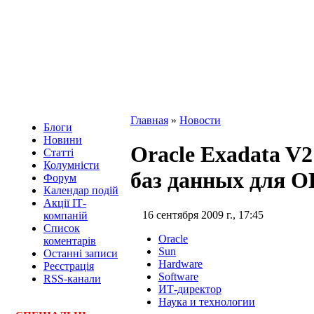
Главная
»
Новости
Блоги
Новини
Oracle Exadata V
Статті
Колумністи
баз данных для 
Форум
Календар подій
Акції ІТ-
16 сентября 2009 г., 17:45
компаній
Список
Oracle
коментарів
Sun
Останні записи
Hardware
Реєстрація
Software
RSS-канали
ИТ-директор
Наука и технологии