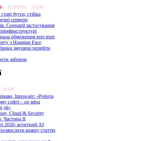
ь
за місяць
за рік
старі бутси, стійка
речні сервери
ів. Сценарії застосування
ерінфраструктурі
знала обмеження zero trust
енту з Hugging Face
брики змушені перейти
C
роти заборон
і
за рік
нако, Innoware: «Робота
ому софті – це міна
 дії»
cture, Cloud & Security
. Частина ІІ
r 2026: агентний AI
еосмислити кожну статтю