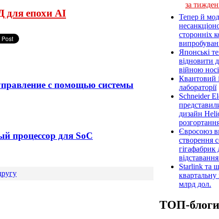
за тижден
 для епохи AI
Тепер й мод
несанкціон
сторонніх к
випробуван
Японські т
відновити 
війною носі
Квантовий і
управление с помощью системы
лабораторії
Schneider E
представил
дизайн Heli
розгортання
Євросоюз ви
й процессор для SoC
створення 
гігафабрик
відставанн
Starlink та
другу
квартальну 
млрд дол.
ТОП-блог