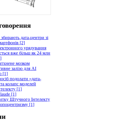
говорення
 збирають дата-центри зі
артфонів [2]
лектронного урядування
ється вже більш як 24 млн
]
атхнене мозком
ивне залізо для AI
 [1]
осіб подолати «дата-
 та колапс моделей
телекту [1]
laude [1]
витку Штучного Інтелекту
ропоцентризму [1]
ни