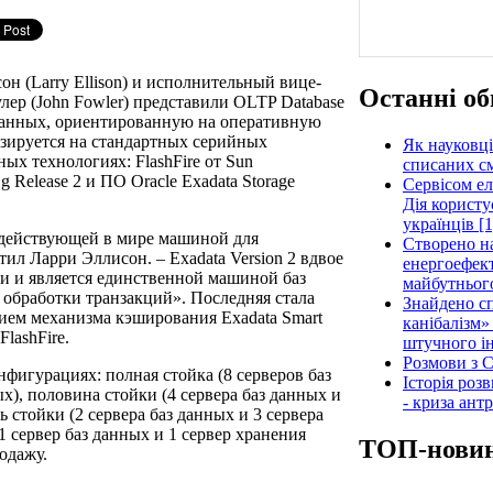
он (Larry Ellison) и исполнительный вице-
Останні об
лер (John Fowler) представили OLTP Database
данных, ориентированную на оперативную
азируется на стандартных серийных
Як науковці
х технологиях: FlashFire от Sun
списаних см
g Release 2 и ПО Oracle Exadata Storage
Сервісом е
Дія користу
українців [1
родействующей в мире машиной для
Створено н
ил Ларри Эллисон. – Exadata Version 2 вдвое
енергоефект
ти и является единственной машиной баз
майбутнього
обработки транзакций». Последняя стала
Знайдено сп
ием механизма кэширования Exadata Smart
канібалізм»
FlashFire.
штучного ін
Розмови з C
нфигурациях: полная стойка (8 серверов баз
Історія роз
х), половина стойки (4 сервера баз данных и
- криза ант
ь стойки (2 сервера баз данных и 3 сервера
1 сервер баз данных и 1 сервер хранения
ТОП-нови
одажу.