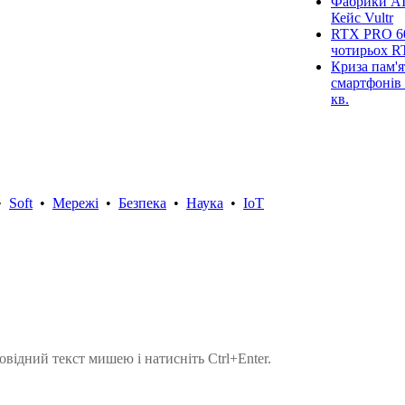
Фабрики AI
Кейс Vultr
RTX PRO 60
чотирьох R
Криза пам'я
смартфонів 
кв.
•
Soft
•
Мережі
•
Безпека
•
Наука
•
IoT
овідний текст мишею і натисніть Ctrl+Enter.