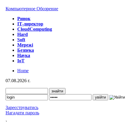
Компьютерное Обозрение
Ринок
IТ-директор
CloudComputing
Hard
Soft
Мережі
Безпека
Наука
IoT
Home
07.08.2026 г.
Зареєструватись
Нагадати пароль
`