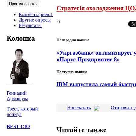
Стратегія охолодження ЦОД
Комментариев:1
Другие опросы
0
Результаты
Колонка
Попередня новина
«Укргазбанк» оптимизирует 
«Парус-Предприятие 8»
Наступна новина
IBM выпустила самый быстры
Геннадий
Армашула
Напечатать
Отправить 
Трест, который
лопнул
BEST CIO
Читайте также