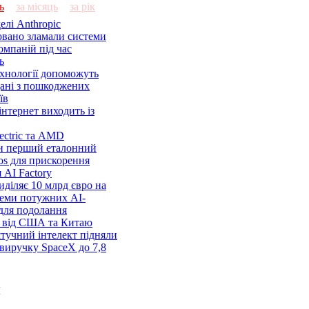
ь
за місяць
за рік
елі Anthropic
овано зламали системи
омпаній під час
ь
ехнології допоможуть
дані з пошкоджених
їв
нтернет виходить із
lectric та AMD
и перший еталонний
os для прискорення
 AI Factory
діляє 10 млрд євро на
семи потужних AI-
 для подолання
я від США та Китаю
 штучний інтелект підняли
виручку SpaceX до 7,8
и