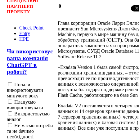
СПЕЦ
І
АЛЬНІ
0
ПАРТНЕРИ
ПРОЕКТУ
Глава корпорации Oracle Ларри Эллис
Check Point
президент Sun Microsystems Джон Фау
Entry
Machine, первую в мире машину баз 
HPE
обработку транзакций (OLTP). Она б
аппаратных компонентах и программны
Чи використовує
Microsystems, СУБД Oracle Database 11
Software Release 11.2.
ваша компанія
ChatGPT в
«Exadata Version 1 была самой быст
роботі?
реализации хранилищ данных, – отмет
превосходит ее по производительнос
данных с возможностью оперативной 
Почали
доступна благодаря поддержке решен
використовувати
Flash Cache, работающего на базе Sun 
минулого року
Плануємо
Exadata V2 поставляется в четырех ко
використовувати
данных и 14 серверов хранения данны
Використовуємо
7 серверов хранения данных), четверт
аналог
хранения данных) и базовая система (
Не маємо потреби
данных). Все они уже поступили в пр
та не бачимо
необхідності