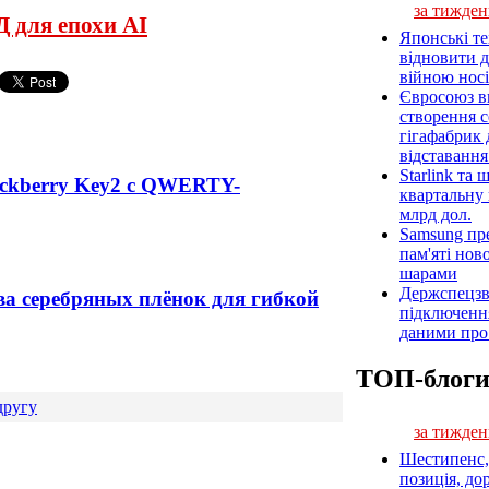
за тижден
 для епохи AI
Японські т
відновити 
війною носі
Євросоюз ви
створення 
гігафабрик
відставанн
Starlink та
ckberry Key2 с QWERTY-
квартальну 
млрд дол.
Samsung пр
пам'яті нов
шарами
Держспецзв
ва серебряных плёнок для гибкой
підключенн
даними про 
ТОП-блог
другу
за тижден
Шестипенс, 
позиція, до