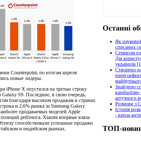
Останні об
Як науковці
списаних см
Сервісом е
Дія користу
українців [1
Створено н
ии Counterpoint, по итогам апреля
енергоефект
лись новые лидеры.
майбутнього
Знайдено сп
а iPhone X опустился на третью строку
канібалізм»
 Galaxy S9. Последние, в свою очередь,
штучного ін
огом благодаря высоким продажам в странах
Розмови з C
трока и 2,6% рынка за Samsung Galaxy
Історія роз
у наиболее продаваемых моделей Apple
- криза ант
 позиций рейтинга. Xiaomi впервые взяла
 Успеху способствовали успешные продажи
ТОП-нови
китайском и индийском рынках.