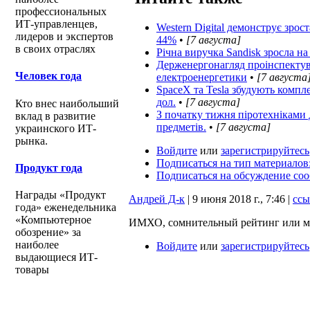
профессиональных
ИТ-управленцев,
Western Digital демонструє зрос
лидеров и экспертов
44%
•
[7 августа]
в своих отраслях
Річна виручка Sandisk зросла на
Держенергонагляд проінспектув
Человек года
електроенергетики
•
[7 августа
SpaceX та Tesla збудують комплек
дол.
•
[7 августа]
Кто внес наибольший
З початку тижня піротехнікам
вклад в развитие
предметів.
•
[7 августа]
украинского ИТ-
рынка.
Войдите
или
зарегистрируйтесь
Подписаться на тип материалов
Продукт года
Подписаться на обсуждение со
Награды «Продукт
Андрей Д-к
| 9 июня 2018 г., 7:46 |
ссы
года» еженедельника
«Компьютерное
ИМХО, сомнительный рейтинг или ме
обозрение» за
наиболее
Войдите
или
зарегистрируйтесь
выдающиеся ИТ-
товары