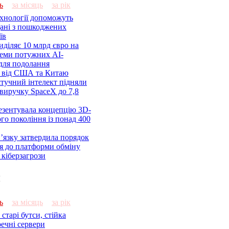
ь
за місяць
за рік
ехнології допоможуть
дані з пошкоджених
їв
діляє 10 млрд євро на
семи потужних AI-
 для подолання
я від США та Китаю
 штучний інтелект підняли
виручку SpaceX до 7,8
езентувала концепцію 3D-
ого покоління із понад 400
’язку затвердила порядок
я до платформи обміну
кіберзагрози
и
ь
за місяць
за рік
старі бутси, стійка
речні сервери