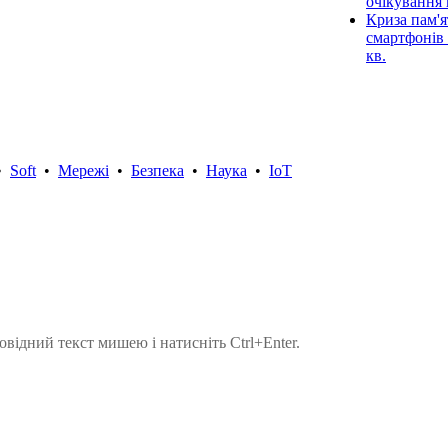
очікування 
Криза пам'я
смартфонів 
кв.
•
Soft
•
Мережі
•
Безпека
•
Наука
•
IoT
овідний текст мишею і натисніть Ctrl+Enter.