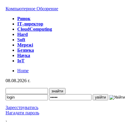
Компьютерное Обозрение
Ринок
IТ-директор
CloudComputing
Hard
Soft
Мережі
Безпека
Наука
IoT
Home
08.08.2026 г.
Зареєструватись
Нагадати пароль
`