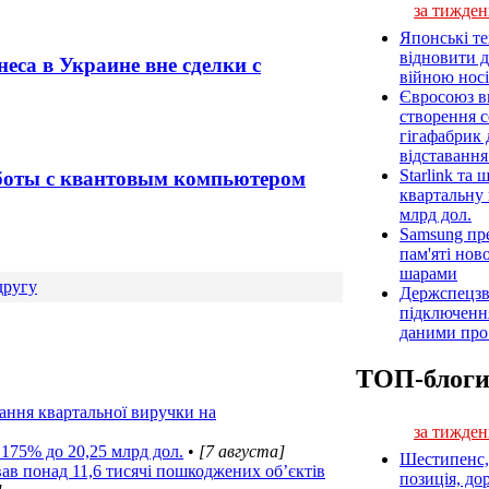
за тижден
Японські т
відновити 
еса в Украине вне сделки с
війною носі
Євросоюз ви
створення 
гігафабрик
відставанн
Starlink та
аботы с квантовым компьютером
квартальну 
млрд дол.
Samsung пр
пам'яті нов
шарами
другу
Держспецзв
підключенн
даними про 
ТОП-блог
тання квартальної виручки на
за тижден
 175% до 20,25 млрд дол.
•
[7 августа]
Шестипенс, 
ав понад 11,6 тисячі пошкоджених об’єктів
позиція, до