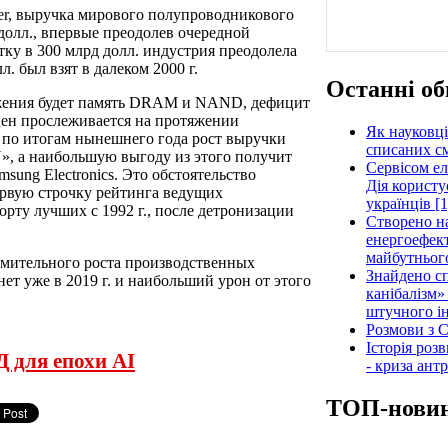
er, выручка мирового полупроводникового
 долл., впервые преодолев очередной
тку в 300 млрд долл. индустрия преодолела
л. был взят в далеком 2000 г.
Останні об
жения будет память DRAM и NAND, дефицит
цен прослеживается на протяжении
Як науковці
о по итогам нынешнего года рост выручки
списаних см
», а наибольшую выгоду из этого получит
Сервісом е
ung Electronics. Это обстоятельство
Дія користу
ервую строчку рейтинга ведущих
українців [1
горту лучших с 1992 г., после детронизации
Створено н
енергоефект
майбутнього
ремительного роста производственных
Знайдено сп
т уже в 2019 г. и наибольший урон от этого
канібалізм»
штучного ін
Розмови з C
Історія роз
 для епохи AI
- криза ант
ТОП-нови