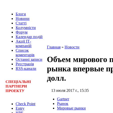
Блоги
Новини
Статті
Колумністи
Форум
Календар подій
Акції ІТ-
компаній
Главная
»
Новости
Список
коментарів
Объем мирового 
Останні записи
Реєстрація
рынка впервые п
RSS-канали
долл.
СПЕЦ
І
АЛЬНІ
ПАРТНЕРИ
13 июля 2017 г., 15:35
ПРОЕКТУ
Gartner
Рынок
Check Point
Мировые рынки
Entry
HPE