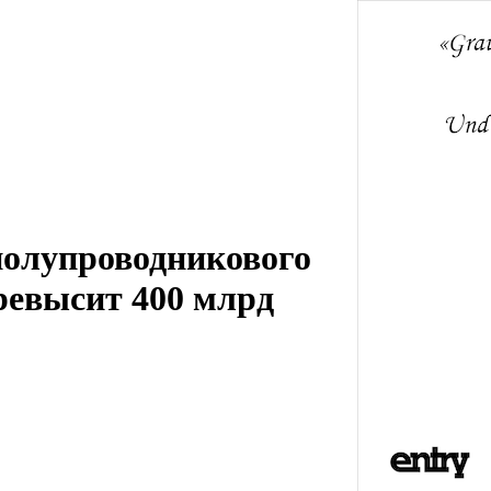
полупроводникового
ревысит 400 млрд