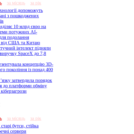
ь
за місяць
за рік
ехнології допоможуть
дані з пошкоджених
їв
діляє 10 млрд євро на
семи потужних AI-
 для подолання
я від США та Китаю
 штучний інтелект підняли
виручку SpaceX до 7,8
езентувала концепцію 3D-
ого покоління із понад 400
’язку затвердила порядок
я до платформи обміну
кіберзагрози
и
ь
за місяць
за рік
старі бутси, стійка
речні сервери