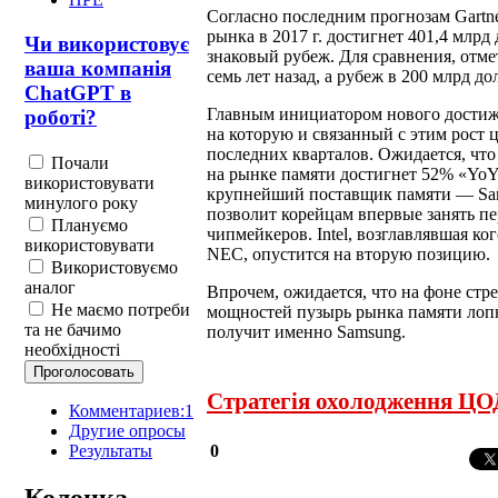
Согласно последним прогнозам Gartn
рынка в 2017 г. достигнет 401,4 млрд
Чи використовує
знаковый рубеж. Для сравнения, отме
ваша компанія
семь лет назад, а рубеж в 200 млрд дол
ChatGPT в
Главным инициатором нового дости
роботі?
на которую и связанный с этим рост 
последних кварталов. Ожидается, чт
Почали
на рынке памяти достигнет 52% «YoY
використовувати
крупнейший поставщик памяти — Sams
минулого року
позволит корейцам впервые занять п
Плануємо
чипмейкеров. Intel, возглавлявшая ко
використовувати
NEC, опустится на вторую позицию.
Використовуємо
аналог
Впрочем, ожидается, что на фоне ст
Не маємо потреби
мощностей пузырь рынка памяти лопне
та не бачимо
получит именно Samsung.
необхідності
Стратегія охолодження ЦОД
Комментариев:1
Другие опросы
Результаты
0
Колонка