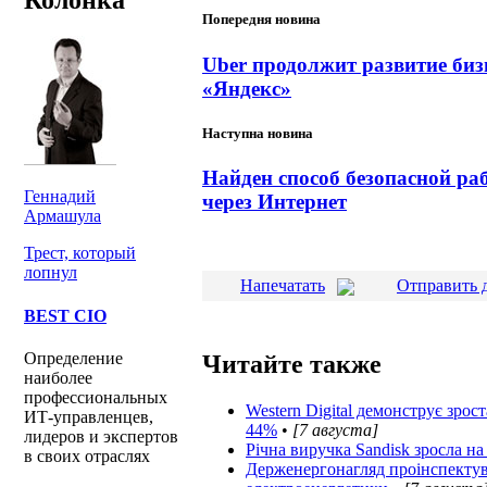
Попередня новина
Uber продолжит развитие бизн
«Яндекс»
Наступна новина
Найден способ безопасной р
Геннадий
через Интернет
Армашула
Трест, который
лопнул
Напечатать
Отправить 
BEST CIO
Определение
Читайте также
наиболее
профессиональных
Western Digital демонструє зрос
ИТ-управленцев,
44%
•
[7 августа]
лидеров и экспертов
Річна виручка Sandisk зросла на
в своих отраслях
Держенергонагляд проінспектув