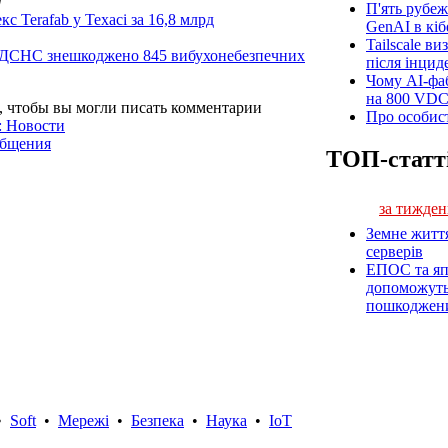
]
П'ять рубеж
с Terafab у Техасі за 16,8 млрд
GenAI в кіб
Tailscale ви
и ДСНС знешкоджено 845 вибухонебезпечних
після інцид
Чому AI-фа
на 800 VD
, чтобы вы могли писать комментарии
Про особист
: Новости
общения
ТОП-статт
за тижден
Земне житт
серверів
ЕПОС та яп
допоможуть 
пошкоджен
•
Soft
•
Мережі
•
Безпека
•
Наука
•
IoT