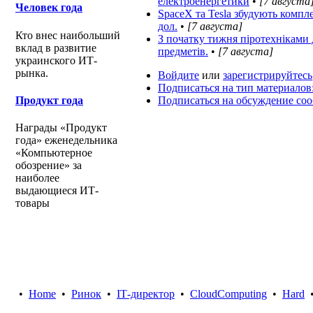
електроенергетики
•
[7 августа
Человек года
SpaceX та Tesla збудують комплек
дол.
•
[7 августа]
Кто внес наибольший
З початку тижня піротехнікам
вклад в развитие
предметів.
•
[7 августа]
украинского ИТ-
рынка.
Войдите
или
зарегистрируйтесь
Подписаться на тип материалов
Продукт года
Подписаться на обсуждение со
Награды «Продукт
года» еженедельника
«Компьютерное
обозрение» за
наиболее
выдающиеся ИТ-
товары
•
Home
•
Ринок
•
IТ-директор
•
CloudComputing
•
Hard