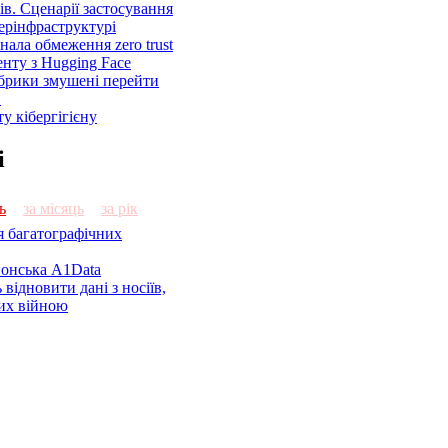
ів. Сценарії застосування
ерінфраструктурі
знала обмеження zero trust
енту з Hugging Face
брики змушені перейти
C
у кібергігієну
і
ь
за місяць
за рік
я багатографічних
онська A1Data
відновити дані з носіїв,
их війною