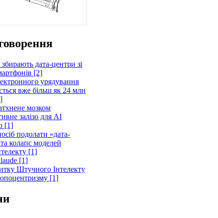
говорення
 збирають дата-центри зі
артфонів [2]
лектронного урядування
ється вже більш як 24 млн
]
атхнене мозком
ивне залізо для AI
 [1]
осіб подолати «дата-
 та колапс моделей
телекту [1]
laude [1]
витку Штучного Інтелекту
ропоцентризму [1]
ни