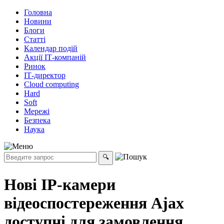
Головна
Новини
Блоги
Статті
Календар подій
Акції ІТ-компаній
Ринок
ІТ-директор
Cloud computing
Hard
Soft
Мережі
Безпека
Наука
Нові IP-камери
відеоспостереження Ajax
доступні для замовлення