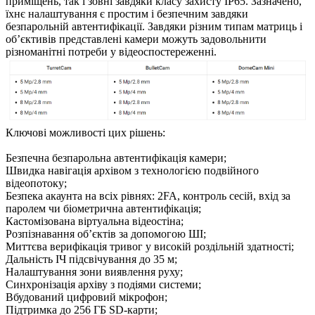
приміщень, так і зовні завдяки класу захисту IP65. Зазначено,
їхнє налаштування є простим і безпечним завдяки
безпарольній автентифікації. Завдяки різним типам матриць і
об’єктивів представлені камери можуть задовольнити
різноманітні потреби у відеоспостереженні.
Ключові можливості цих рішень:
Безпечна безпарольна автентифікація камери;
Швидка навігація архівом з технологією подвійного
відеопотоку;
Безпека акаунта на всіх рівнях: 2FA, контроль сесій, вхід за
паролем чи біометрична автентифікація;
Кастомізована віртуальна відеостіна;
Розпізнавання обʼєктів за допомогою ШІ;
Миттєва верифікація тривог у високій роздільній здатності;
Дальність ІЧ підсвічування до 35 м;
Налаштування зони виявлення руху;
Синхронізація архіву з подіями системи;
Вбудований цифровий мікрофон;
Підтримка до 256 ГБ SD-карти;