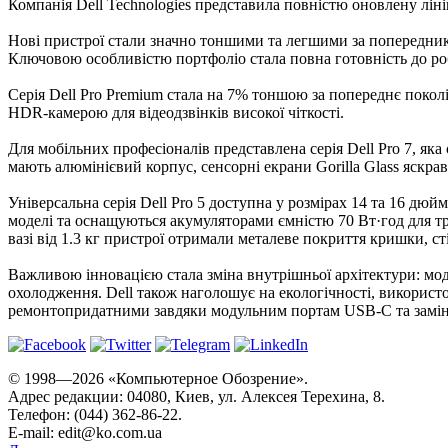
Компанія Dell Technologies представила повністю оновлену ліні
Нові пристрої стали значно тоншими та легшими за попередників
Ключовою особливістю портфоліо стала повна готовність до роб
Серія Dell Pro Premium стала на 7% тоншою за попереднє поко
HDR-камерою для відеодзвінків високої чіткості.
Для мобільних професіоналів представлена серія Dell Pro 7, як
мають алюмінієвий корпус, сенсорні екрани Gorilla Glass яскра
Універсальна серія Dell Pro 5 доступна у розмірах 14 та 16 дю
моделі та оснащуються акумуляторами ємністю 70 Вт·год для тр
вазі від 1.3 кг пристрої отримали металеве покриття кришки, с
Важливою інновацією стала зміна внутрішньої архітектури: мо
охолодження. Dell також наголошує на екологічності, використ
ремонтопридатними завдяки модульним портам USB-C та замінн
© 1998—2026 «Компьютерное Обозрение».
Адрес редакции: 04080, Киев, ул. Алексея Терехина, 8.
Телефон: (044) 362-86-22.
E-mail:
edit@ko.com.ua