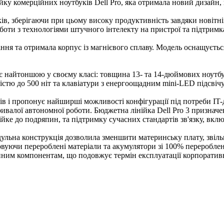
йку комерційних ноутбуків Dell Pro, яка отримала новий дизайн,
, зберігаючи при цьому високу продуктивність завдяки новітнім 
оти з технологіями штучного інтелекту на пристрої та підтримка
ління та отримала корпус із магнієвого сплаву. Модель оснащу
а є найтоншою у своєму класі: товщина 13- та 14-дюймових ноутбу
вістю до 500 ніт та клавіатури з енергоощадним mini-LED підсвіч
ймів і пропонує найширші можливості конфігурації під потреби I
ивалої автономної роботи. Бюджетна лінійка Dell Pro 3 признач
тійке до подряпин, та підтримку сучасних стандартів зв'язку, в
дульна конструкція дозволила зменшити материнську плату, звіл
овуючи перероблені матеріали та акумулятори зі 100% перероблен
им компонентам, що подовжує термін експлуатації корпоративн