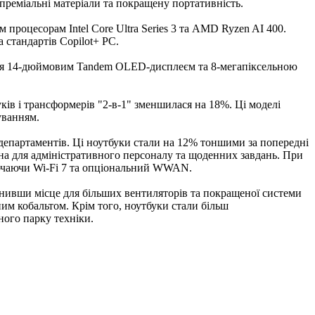
 преміальні матеріали та покращену портативність.
процесорам Intel Core Ultra Series 3 та AMD Ryzen AI 400.
 стандартів Copilot+ PC.
ється 14-дюймовим Tandem OLED-дисплеєм та 8-мегапіксельною
ків і трансформерів "2-в-1" зменшилася на 18%. Ці моделі
уванням.
T-департаментів. Ці ноутбуки стали на 12% тоншими за попередні
ена для адміністративного персоналу та щоденних завдань. При
ключаючи Wi-Fi 7 та опціональний WWAN.
ьнивши місце для більших вентиляторів та покращеної системи
им кобальтом. Крім того, ноутбуки стали більш
ого парку техніки.