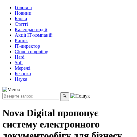
Головна
Новини
Блоги
Статті
Календар подій
Акції ІТ-компаній
Ринок
ІТ-директор
Cloud computing
Hard
Soft
Мережі
Безпека
Наука
Nova Digital пропонує
систему електронного
документообігу для бізнесу