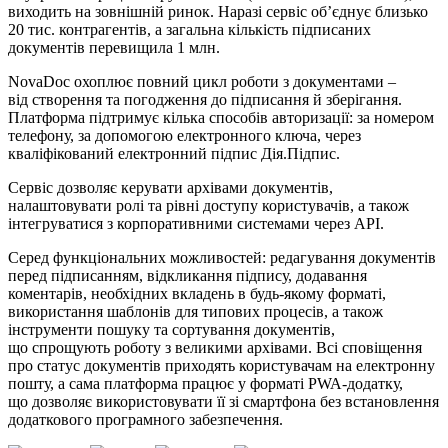
виходить на зовнішній ринок. Наразі сервіс об’єднує близько
20 тис. контрагентів, а загальна кількість підписаних
документів перевищила 1 млн.
NovaDoc охоплює повний цикл роботи з документами –
від створення та погодження до підписання й зберігання.
Платформа підтримує кілька способів авторизації: за номером
телефону, за допомогою електронного ключа, через
кваліфікований електронний підпис Дія.Підпис.
Сервіс дозволяє керувати архівами документів,
налаштовувати ролі та рівні доступу користувачів, а також
інтегруватися з корпоративними системами через API.
Серед функціональних можливостей: редагування документів
перед підписанням, відкликання підпису, додавання
коментарів, необхідних вкладень в будь-якому форматі,
використання шаблонів для типових процесів, а також
інструменти пошуку та сортування документів,
що спрощують роботу з великими архівами. Всі сповіщення
про статус документів приходять користувачам на електронну
пошту, а сама платформа працює у форматі PWA-додатку,
що дозволяє використовувати її зі смартфона без встановлення
додаткового програмного забезпечення.