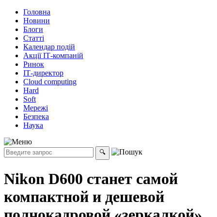
Головна
Новини
Блоги
Статті
Календар подій
Акції ІТ-компаній
Ринок
ІТ-директор
Cloud computing
Hard
Soft
Мережі
Безпека
Наука
Nikon D600 станет самой
компактной и дешевой
полнокадровой «зеркалкой»