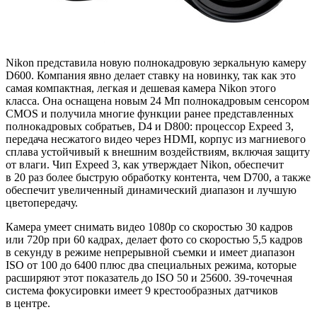
Nikon представила новую полнокадровую зеркальную камеру
D600. Компания явно делает ставку на новинку, так как это
самая компактная, легкая и дешевая камера Nikon этого
класса. Она оснащена новым 24 Мп полнокадровым сенсором
CMOS и получила многие функции ранее представленных
полнокадровых собратьев, D4 и D800: процессор Expeed 3,
передача несжатого видео через HDMI, корпус из магниевого
сплава устойчивый к внешним воздействиям, включая защиту
от влаги. Чип Expeed 3, как утверждает Nikon, обеспечит
в 20 раз более быструю обработку контента, чем D700, а также
обеспечит увеличенный динамический диапазон и лучшую
цветопередачу.
Камера умеет снимать видео 1080p со скоростью 30 кадров
или 720p при 60 кадрах, делает фото со скоростью 5,5 кадров
в секунду в режиме непрерывной съемки и имеет диапазон
ISO от 100 до 6400 плюс два специальных режима, которые
расширяют этот показатель до ISO 50 и 25600.
39-точечная
система фокусировки имеет 9 крестообразных датчиков
в центре.