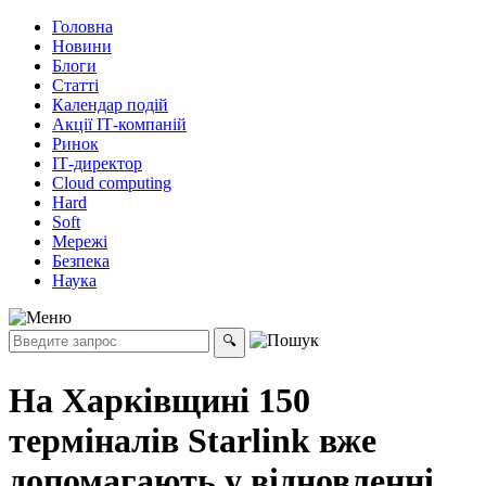
Головна
Новини
Блоги
Статті
Календар подій
Акції ІТ-компаній
Ринок
ІТ-директор
Cloud computing
Hard
Soft
Мережі
Безпека
Наука
На Харківщині 150
терміналів Starlink вже
допомагають у відновленні