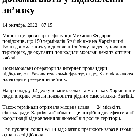
звʼязку
14 октябрь, 2022 - 07:15
Міністр цифрової трансформації Михайло Федоров
повідомив, що 150 терміналів Starlink вже на Харківщині.
Вони допомагають у відновленні звʼязку на деокупованих
територіях, де окупанти пошкодили мобільні вежі та оптичні
кабелі.
Поки мобільні оператори та інтернет-провайдери
відбудовують базову телеком-інфраструктуру, Starlink дозволяє
налагодити резервний зв‘язок.
Наприклад, у 12 деокупованих селах та містечках Харківщини
люди вперше змогли подзвонити рідним саме завдяки Starlink.
Також термінали отримала місцева влада — 24 міські та
сільські ради Харківської області. Це потрібно для ефективної
координації відновлення звільненої від росіян території.
Три публічні точки WI-FI від Starlink працюють зараз в Ізюмі і
одна в селі Діброва.