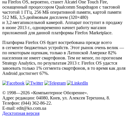
на Firefox OS, вероятно, станет Alcatel One Touch Fire,
оснащенный процессором Qualcomm Snapdragon с тактовой
частотой 1 ГГц, 256 МБ оперативной памяти, картой памяти
512 МБ,
3,5-дюймовым
дисплеем (320×480)
и
3,2-мегапиксельной
камерой. Аппарат поступит в продажу
в июне 2013 г., одновременно начнет работу магазин
приложений для данной платформы Firefox Marketplace.
Платформа Firefox OS будет востребована прежде всего
в сегменте бюджетных устройств. Этот рынок очень велик —
по некоторым оценкам, только в Латинской Америке 82%
населения не имеет смартфонов. Тем не менее, по прогнозам
Strategy Analytics, по результатам 2013 г. Firefox OS удастся
завоевать только 1% сегмента смартфонов, в то время как доля
Android достигнет 67%.
© 1998—2026 «Компьютерное Обозрение».
Адрес редакции: 04080, Киев, ул. Алексея Терехина, 8.
Телефон: (044) 362-86-22.
E-mail:
edit@ko.com.ua
Десктопная версия