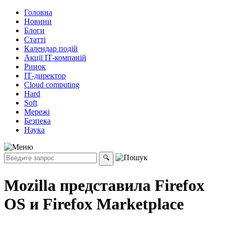
Головна
Новини
Блоги
Статті
Календар подій
Акції ІТ-компаній
Ринок
ІТ-директор
Cloud computing
Hard
Soft
Мережі
Безпека
Наука
Mozilla представила Firefox
OS и Firefox Marketplace