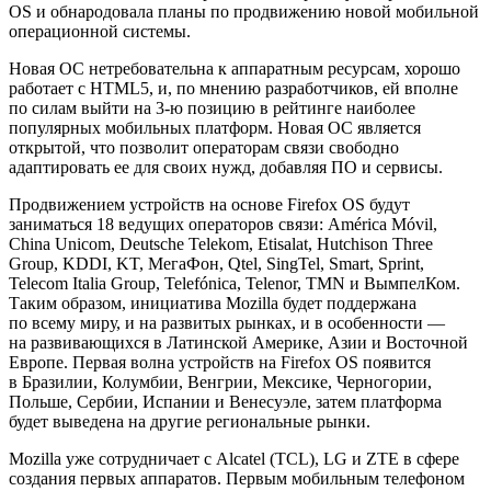
OS и обнародовала планы по продвижению новой мобильной
операционной системы.
Новая ОС нетребовательна к аппаратным ресурсам, хорошо
работает с HTML5, и, по мнению разработчиков, ей вполне
по силам выйти на
3-ю
позицию в рейтинге наиболее
популярных мобильных платформ. Новая ОС является
открытой, что позволит операторам связи свободно
адаптировать ее для своих нужд, добавляя ПО и сервисы.
Продвижением устройств на основе Firefox OS будут
заниматься 18 ведущих операторов связи: América Móvil,
China Unicom, Deutsche Telekom, Etisalat, Hutchison Three
Group, KDDI, KT, МегаФон, Qtel, SingTel, Smart, Sprint,
Telecom Italia Group, Telefónica, Telenor, TMN и ВымпелКом.
Таким образом, инициатива Mozilla будет поддержана
по всему миру, и на развитых рынках, и в особенности —
на развивающихся в Латинской Америке, Азии и Восточной
Европе. Первая волна устройств на Firefox OS появится
в Бразилии, Колумбии, Венгрии, Мексике, Черногории,
Польше, Сербии, Испании и Венесуэле, затем платформа
будет выведена на другие региональные рынки.
Mozilla уже сотрудничает с Alcatel (TCL), LG и ZTE в сфере
создания первых аппаратов. Первым мобильным телефоном