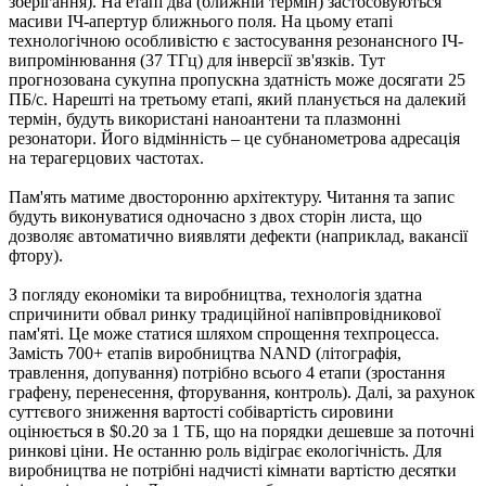
зберігання). На етапі два (ближній термін) застосовуються
масиви ІЧ-апертур ближнього поля. На цьому етапі
технологічною особливістю є застосування резонансного ІЧ-
випромінювання (37 ТГц) для інверсії зв'язків. Тут
прогнозована сукупна пропускна здатність може досягати 25
ПБ/с. Нарешті на третьому етапі, який планується на далекий
термін, будуть використані наноантени та плазмонні
резонатори. Його відмінність – це субнанометрова адресація
на терагерцових частотах.
Пам'ять матиме двосторонню архітектуру. Читання та запис
будуть виконуватися одночасно з двох сторін листа, що
дозволяє автоматично виявляти дефекти (наприклад, вакансії
фтору).
З погляду економіки та виробництва, технологія здатна
спричинити обвал ринку традиційної напівпровідникової
пам'яті. Це може статися шляхом спрощення техпроцесса.
Замість 700+ етапів виробництва NAND (літографія,
травлення, допування) потрібно всього 4 етапи (зростання
графену, перенесення, фторування, контроль). Далі, за рахунок
суттєвого зниження вартості собівартість сировини
оцінюється в $0.20 за 1 ТБ, що на порядки дешевше за поточні
ринкові ціни. Не останню роль відіграє екологічність. Для
виробництва не потрібні надчисті кімнати вартістю десятки