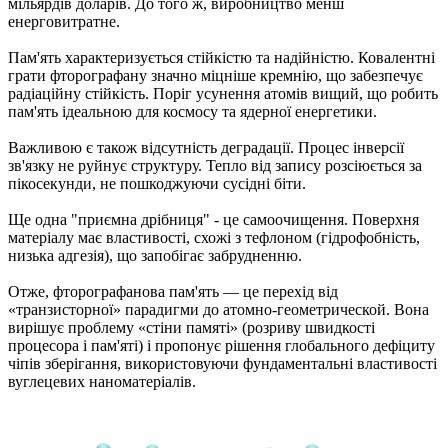
мільярдів доларів. До того ж, виробництво менш
енерговитратне.
Пам'ять характеризується стійкістю та надійністю. Ковалентні
грати фторографану значно міцніше кремнію, що забезпечує
радіаційну стійкість. Поріг усунення атомів вищий, що робить
пам'ять ідеальною для космосу та ядерної енергетики.
Важливою є також відсутність деградації. Процес інверсії
зв'язку не руйнує структуру. Тепло від запису розсіюється за
пікосекунди, не пошкоджуючи сусідні біти.
Ще одна "приємна дрібниця" - це самоочищення. Поверхня
матеріалу має властивості, схожі з тефлоном (гідрофобність,
низька адгезія), що запобігає забрудненню.
Отже, фторографанова пам'ять — це перехід від
«транзисторної» парадигми до атомно-геометрической. Вона
вирішує проблему «стіни памяті» (розриву швидкості
процесора і пам'яті) і пропонує рішення глобального дефіциту
чіпів зберігання, використовуючи фундаментальні властивості
вуглецевих наноматеріалів.