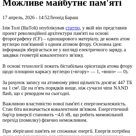
Можливе майбутнє пам'яті
17 апрель, 2026 - 14:52
Леонід Бараш
Ілія Толі (IliaToli) опублікував
статтю
, у якій він представив
проект революційної архітектури пам'яті на основі
фторографену (CF) – одношарового матеріалу, де кожен атом
вуглецю пов'язаний з одним атомом фтору. Основна ідея:
інформація зберігається не у вигляді електричного заряду, а
завдяки геометрії ковалентного зв'язку.
В основі технології лежить бістабільна орієнтація атома фтору
щодо площини каркасу вуглецю («вгору» — 1, «вниз» — 0).
За рахунок запису на атомному рівні щільність досягає 447 ТБ
на 1 см². Це на п'ять порядків вище, ніж сучасні чіпи NAND
flash, що є рекордом на сьогодні.
Важливою властивістю нової пам'яті є енергонезалежність.
Стан біта визначається ковалентним зв'язком. Енергетичний
бар'єр інверсії становить ~4,6 эВ, що робить мимовільний
перехід (помилку) фізично неможливим.
При зберіганні пам'ять не споживає енергії. Енергія потрібна