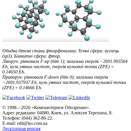
Обидва бітові стани фторфеналану. Темні сфери: вуглець
(sp3). Блакитні сфери: фтор.
Ліворуч: рівновага F-up (біт 1); загальна енергія −2691.993564
Eh, нуль уявних частот, енергія нульової точки (ZPE) =
0.14650 Eh.
Праворуч: рівновага F-down (біт 0); загальна енергія
−2691.937937 Eh, нуль уявних частот, енергія нульової точки
(ZPE) = 0.14666 Eh.
© 1998—2026 «Компьютерное Обозрение».
Адрес редакции: 04080, Киев, ул. Алексея Терехина, 8.
Телефон: (044) 362-86-22.
E-mail:
edit@ko.com.ua
Десктопная версия