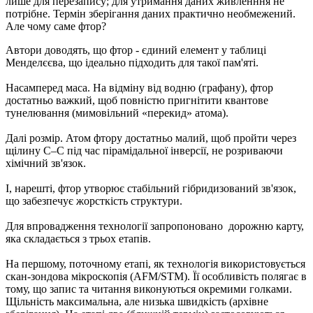
лише для перезапису; для утримання даних живленння не
потрібне. Термін зберігання даних практично необмежений.
Але чому саме фтор?
Автори доводять, що фтор - єдиний елемент у таблиці
Менделєєва, що ідеально підходить для такої пам'яті.
Насамперед маса. На відміну від водню (графану), фтор
достатньо важкий, щоб повністю пригнітити квантове
тунелювання (мимовільний «перекид» атома).
Далі розмір. Атом фтору достатньо малий, щоб пройти через
щілину C–C під час пірамідальної інверсії, не розриваючи
хімічний зв'язок.
І, нарешті, фтор утворює стабільний гібридизований зв'язок,
що забезпечує жорсткість структури.
Для впровадження технології запропоновано дорожню карту,
яка складається з трьох етапів.
На першому, поточному етапі, як технологія використовується
скан-зондова мікроскопія (AFM/STM). Її особливість полягає в
тому, що запис та читання виконуються окремими голками.
Щільність максимальна, але низька швидкість (архівне