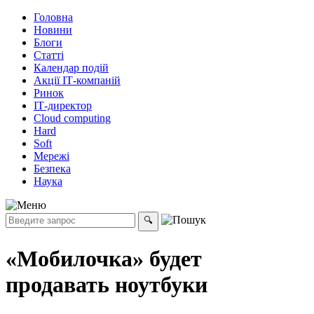
Головна
Новини
Блоги
Статті
Календар подій
Акції ІТ-компаній
Ринок
ІТ-директор
Cloud computing
Hard
Soft
Мережі
Безпека
Наука
«Мобилочка» будет
продавать ноутбуки