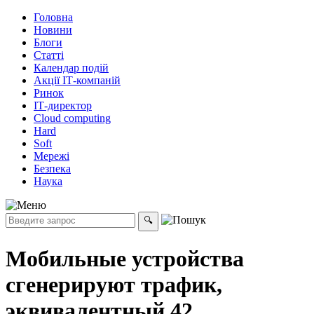
Головна
Новини
Блоги
Статті
Календар подій
Акції ІТ-компаній
Ринок
ІТ-директор
Cloud computing
Hard
Soft
Мережі
Безпека
Наука
Мобильные устройства
сгенерируют трафик,
эквивалентный 42