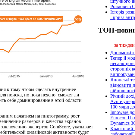
штучного ін
Розмови з C
Історія роз
- криза ант
ТОП-нови
за тижден
Допоможіть
Тепер й мод
несанкціон
сторонніх к
випробуван
Японські т
відновити 
лия к тому чтобы сделать внутреннее
війною носі
я поиска, но пока неясно, сможет ли
Річний дох
ить себе доминирование в этой области
Azure упер
100 млрд до
Innoware до
 одним нажатием на пиктограмму, рост
Eurocon Ukr
еличение размеров и качества экранов
Dynamics 3
о заключению экспертов ComScore, указывает
Квантовий і
ребительской онлайновой активности будет
лабораторії