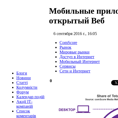
Мобильные прил
открытый Веб
6 сентября 2016 г., 16:05
ComScore
Рынок
Мировые рынки
Доступ в Интернет
Мобильный Интернет
Сервисы
Сети и Интернет
Блоги
Новини
0
Статті
Колумністи
Форум
Календар подій
Акції ІТ-
компаній
Список
коментарів