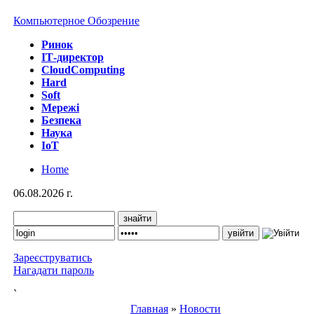
Компьютерное Обозрение
Ринок
IТ-директор
CloudComputing
Hard
Soft
Мережі
Безпека
Наука
IoT
Home
06.08.2026 г.
Зареєструватись
Нагадати пароль
`
Главная
»
Новости