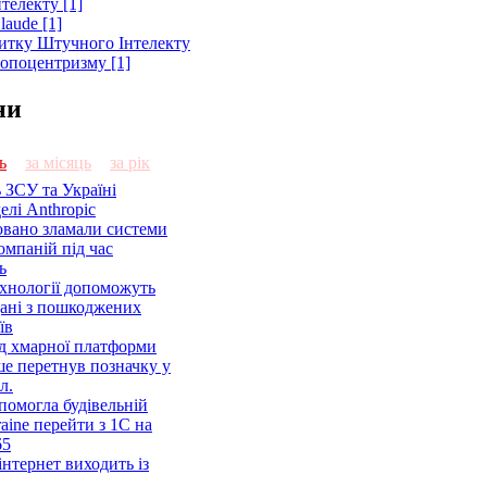
телекту [1]
laude [1]
витку Штучного Інтелекту
ропоцентризму [1]
ни
ь
за місяць
за рік
 ЗСУ та Україні
елі Anthropic
овано зламали системи
омпаній під час
ь
ехнології допоможуть
дані з пошкоджених
їв
ід хмарної платформи
ше перетнув позначку у
л.
помогла будівельній
aine перейти з 1С на
65
нтернет виходить із