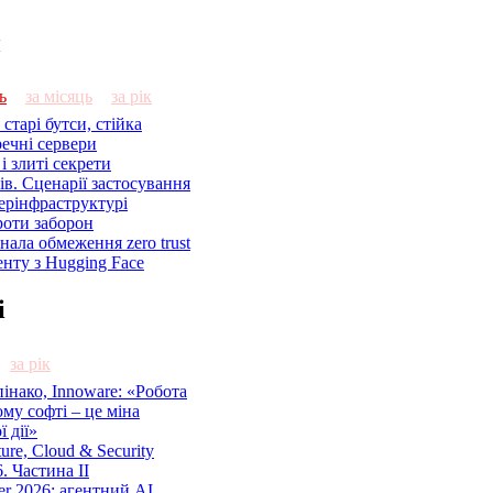
и
ь
за місяць
за рік
старі бутси, стійка
речні сервери
і злиті секрети
ів. Сценарії застосування
ерінфраструктурі
роти заборон
знала обмеження zero trust
енту з Hugging Face
і
за рік
нако, Innoware: «Робота
ому софті – це міна
 дії»
cture, Cloud & Security
. Частина ІІ
r 2026: агентний AI