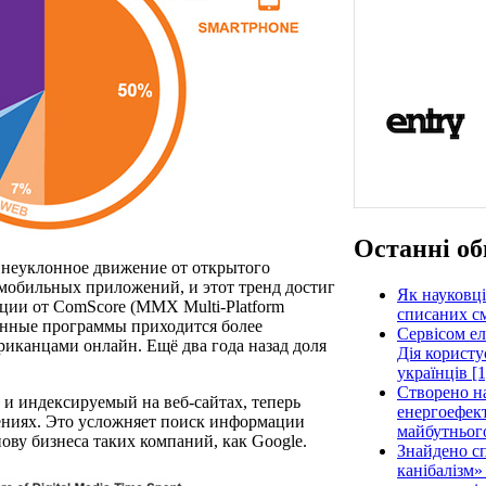
Останні об
ь неуклонное движение от открытого
мобильных приложений, и этот тренд достиг
Як науковці
ции от ComScore (MMX Multi-Platform
списаних см
фонные программы приходится более
Сервісом е
иканцами онлайн. Ещё два года назад доля
Дія користу
українців [1
Створено н
 и индексируемый на веб-сайтах, теперь
енергоефект
ениях. Это усложняет поиск информации
майбутнього
нову бизнеса таких компаний, как Google.
Знайдено сп
канібалізм»