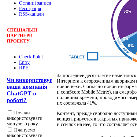
Останні записи
Реєстрація
RSS-канали
СПЕЦ
І
АЛЬНІ
ПАРТНЕРИ
ПРОЕКТУ
Check Point
Entry
HPE
За последнее десятилетие наметилос
Чи використовує
Интернета к огороженным дворикам 
ваша компанія
новой вехи. Согласно новой информа
и comScore Mobile Metrix), на смарт
ChatGPT в
половины времени, проводимого амер
роботі?
их составляла 41%.
Почали
Контент, прежде свободно доступный
використовувати
концентрируется в закрытых прилож
минулого року
и ссылок на неё, то что составляет ос
Плануємо
використовувати