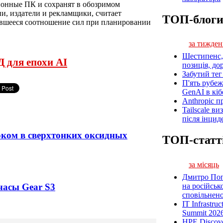
ионные ПК и сохранят в обозримом
, издатели и рекламщики, считает
ТОП-блог
вшееся соотношение сил при планировании
за тижден
Шестипенс, 
 для епохи AI
позиція, до
Забутий тег 
П'ять рубеж
GenAI в кіб
Anthropic п
Tailscale ви
після інцид
оком в сверхтонких оксидных
ТОП-статт
за місяць
Дмитро Попі
часы Gear S3
на російськ
сповільненої
IT Infrastru
Summit 2026
HPE Discove