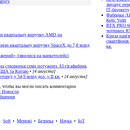
другу
змушує пер
ІТ-бюджету
Фабрики AI
Кейс Vultr
RTX PRO 60
чотирьох R
яли квартальну виручку AMD на
Криза пам'я
смартфонів 
ідняли квартальну виручку SpaceX до 7,8 млрд
кв.
ений» з'явилися на маркетплейсі
 на створення семи потужних AI-гігафабрик
 США та Китаю
•
[4 августа]
торгу у 54,9 млрд дол. у ІІ кв.
•
[4 августа]
, чтобы вы могли писать комментарии
: Новости
общения
•
Soft
•
Мережі
•
Безпека
•
Наука
•
IoT