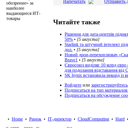
Напечатать
Отправить 
обозрение» за
наиболее
выдающиеся ИТ-
товары
Читайте также
Рішення для дата-центрів підн
50%
•
[5 августа]
Starlink та штучний інтелект п
дол.
•
[5 августа]
Новий дрон-перехоплювач «Скаж
Brave1
•
[5 августа]
Євросоюз виділяє 10 млрд євро
для подолання відставання від
SK hynix встановила рекорд із ви
Войдите
или
зарегистрируйтесь
Подписаться на тип материалов
Подписаться на обсуждение со
•
Home
•
Ринок
•
IТ-директор
•
CloudComputing
•
Hard