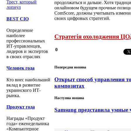
Трест, который
продолжаться и дальше. Хотя традиц
лопнул
онлайновом будущем прочные позиции
ComScore, должны учитывать измени
своих цифровых стратегий.
BEST CIO
Определение
наиболее
Стратегія охолодження ЦОД
профессиональных
ИТ-управленцев,
0
лидеров и экспертов
в своих отраслях
Попередня новина
Человек года
Открыт способ управления т
Кто внес наибольший
вклад в развитие
композитах
украинского ИТ-
рынка.
Наступна новина
Продукт года
Samsung представила умные 
Награды «Продукт
года» еженедельника
«Компьютерное