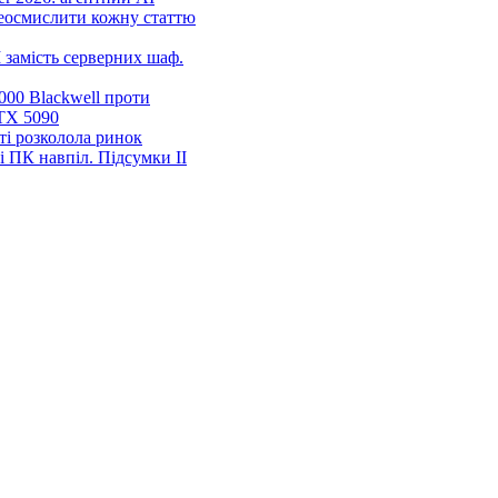
еосмислити кожну статтю
 замість серверних шаф.
00 Blackwell проти
TX 5090
ті розколола ринок
і ПК навпіл. Підсумки ІІ