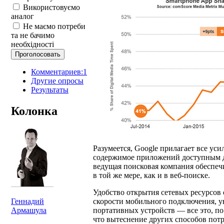
Використовуємо
аналог
Не маємо потреби
та не бачимо
необхідності
Комментариев:1
Другие опросы
Результаты
Колонка
Разумеется, Google прилагает все уси
содержимое приложений доступным дл
ведущая поисковая компания обеспеч
в той же мере, как и в веб-поиске.
Удобство открытия сетевых ресурсов
скорости мобильного подключения, ув
Геннадий
портативных устройств — все это, п
Армашула
что вытеснение других способов пот