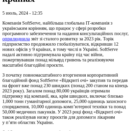
5 июль, 2024 - 12:35
Компанія SoftServe, найбільша глобальна ІТ-компанія з
українським корінням, що працює у сфері розробки
програмного забезпечення та надання консультаційних послуг,
оприлюднила
звіт зі сталого розвитку за 2023 рік. Торік
підприємство продовжило глобалізуватися, відкривши 12
нових офісів у 9 країнах, в тому числі в Україні. SoftServe
надалі активно підтримувала країну під час війни,
пожертвувавши понад мільярд гривень та реалізовуючи
масштабні благодійні проєкти.
З початку повномасштабного вторгнення корпоративний
благодійний фонд SoftServe «Відкриті очі» закупив та передав
на фронт вже понад 230 швидких (понад 200 станом на кінець
2023 року). Загалом понад 80,000 українців отримали
підтримку від компанії, яка, крім швидких, включає близько
1,000 тонн гуманітарної допомоги, 25,000 одиниць захисного
спорядження, 10,000 одиниць комп’ютерної техніки та понад
50,000 медичних пакунків. У 2023 році фонд «Відкриті очі»
також реалізував низку проєктів для допомоги лікарням
у п’яти областях України.