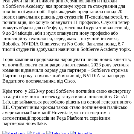
Реагуючи на нові вимоги ринку, змінювалися й підходи
в SoftServe Academy, яка пропонує курси та стажування для
зовнішньої аудиторії. Торік академія представила понад 20
нових навчальних рішень для студентів ІТ-спеціальностей, та
початківців, що хочуть опанувати ІТ-професію. Слухачі тепер
можуть обрати для себе фундаментальні курси тривалістю від
9 до 24 місяців, аби з нуля опанувати нову професію або
інноваційну технологію, серед яких – штучний інтелект,
Robotics, NVIDIA Omniverse та No Code. Загалом понад 6,7
тисячі студентів здобували навички в SoftServe Academy торік.
Торік компанія продовжила нарощувати число нових клієнтів,
та поглиблювати співпрацю з партнерами. 2023 року зусилля
команди відзначили одразу два партнери – SoftServe отримав
Партнера року за визначний вплив від NVIDIA та нагороду
Видатного постачальника від Cisco.
Крім того, у 2023-му році SoftServe поглибив свою експертизу
в галузі штучного інтелекту, запустивши інноваційну GenAI
Lab, що займається розробкою рішень на основі генеративного
ШІ. Стратегічним кроком також стало поглинення італійсько-
американської компанії Hoverstate, яка є експертом з
автоматизації процесів на Pega Platfrom та сервісним
партнером Snowflake.