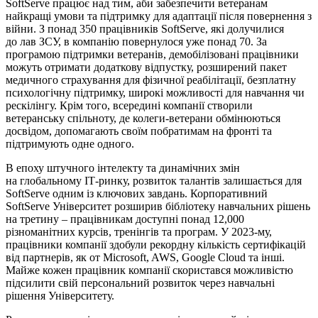
SoftServe працює над тим, аби забезпечити ветеранам
найкращі умови та підтримку для адаптації після повернення з
війни. З понад 350 працівників SoftServe, які долучилися
до лав ЗСУ, в компанію повернулося уже понад 70. За
програмою підтримки ветеранів, демобілізовані працівники
можуть отримати додаткову відпустку, розширений пакет
медичного страхування для фізичної реабілітації, безплатну
психологічну підтримку, широкі можливості для навчання чи
рескілінгу. Крім того, всередині компанії створили
ветеранську спільноту, де колеги-ветерани обмінюються
досвідом, допомагають своїм побратимам на фронті та
підтримують одне одного.
В епоху штучного інтелекту та динамічних змін
на глобальному ІТ-ринку, розвиток талантів залишається для
SoftServe одним із ключових завдань. Корпоративний
SoftServe Університет розширив бібліотеку навчальних рішень
на третину – працівникам доступні понад 12,000
різноманітних курсів, тренінгів та програм. У 2023-му,
працівники компанії здобули рекордну кількість сертифікацій
від партнерів, як от Microsoft, AWS, Google Cloud та інші.
Майже кожен працівник компанії скористався можливістю
підсилити свій персональний розвиток через навчальні
рішення Університету.