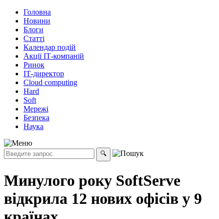
Головна
Новини
Блоги
Статті
Календар подій
Акції ІТ-компаній
Ринок
ІТ-директор
Cloud computing
Hard
Soft
Мережі
Безпека
Наука
Минулого року SoftServe
відкрила 12 нових офісів у 9
країнах