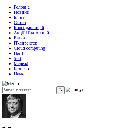
Головна
Новини
Блоги
Статті
Календар подій
Акції ІТ-компаній
Ринок
ІТ-директор
Cloud computing
Hard
Soft
Мережі
Безпека
Наука