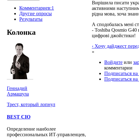
Вирішила писати укра
Комментариев:1
активними наступними
Другие опросы
рідна мова, хоча знан
Результаты
А сподобалась мені ста
- Toshiba Qosmio G40
Колонка
цифрові джойстики!
‹ Хочу дайджест пере
»
Войдите
или
за
комментарии
Подписаться на
Подписаться на
Геннадий
Армашула
Трест, который лопнул
BEST CIO
Определение наиболее
профессиональных ИТ-управленцев,