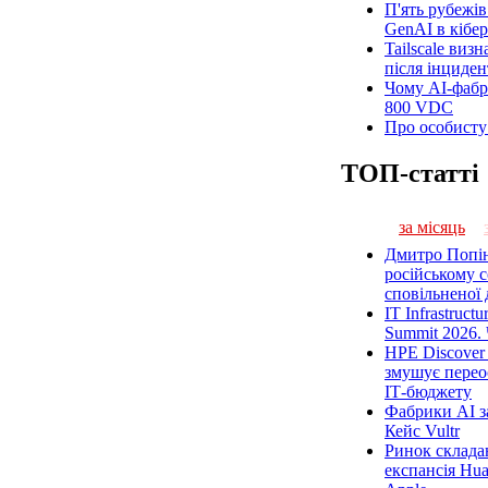
П'ять рубежів
GenAI в кібе
Tailscale визн
після інциден
Чому AI-фабр
800 VDC
Про особисту 
ТОП-статті
за місяць
Дмитро Попін
російському с
сповільненої 
IT Infrastruct
Summit 2026. 
HPE Discover
змушує перео
ІТ-бюджету
Фабрики AI з
Кейс Vultr
Ринок склада
експансія Hua