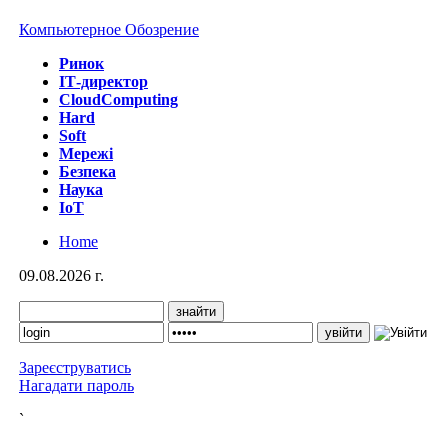
Компьютерное Обозрение
Ринок
IТ-директор
CloudComputing
Hard
Soft
Мережі
Безпека
Наука
IoT
Home
09.08.2026 г.
Зареєструватись
Нагадати пароль
`