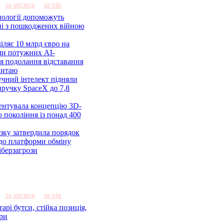
за місяць
за рік
нології допоможуть
ні з пошкоджених війною
іляє 10 млрд євро на
ми потужних AI-
ля подолання відставання
Китаю
тучний інтелект підняли
иручку SpaceX до 7,8
ентувала концепцію 3D-
о покоління із понад 400
зку затвердила порядок
до платформи обміну
іберзагрози
за місяць
за рік
арі бутси, стійка позиція,
ери