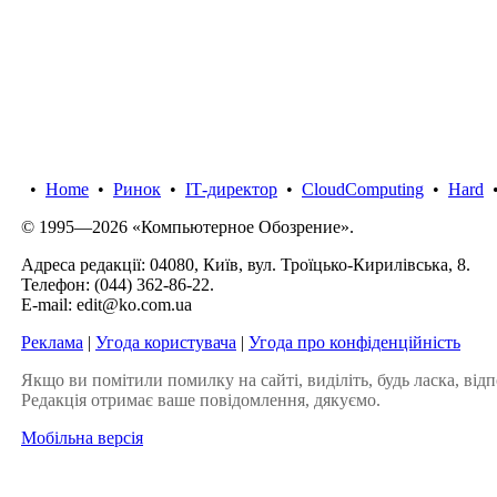
•
Home
•
Ринок
•
IТ-директор
•
CloudComputing
•
Hard
© 1995—2026 «Компьютерное Обозрение».
Адреса редакції: 04080, Київ, вул. Троїцько-Кирилівська, 8.
Телефон:
(044) 362-86-22
.
E-mail:
edit@ko.com.ua
Реклама
|
Угода користувача
|
Угода про конфіденційність
Якщо ви помітили помилку на сайті, виділіть, будь ласка, відп
Редакція отримає ваше повідомлення, дякуємо.
Мобільна версія