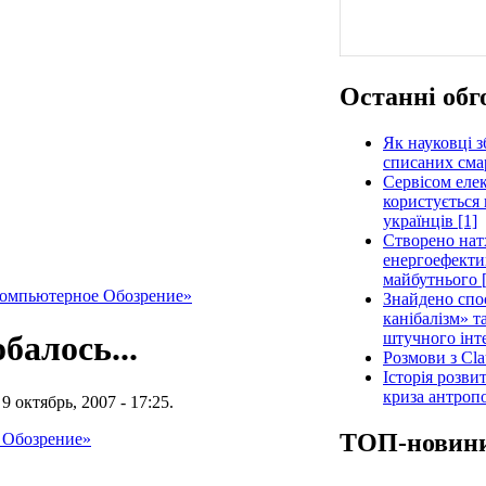
Останні обг
Як науковці з
списаних сма
Сервісом еле
користується 
українців [1]
Створено нат
енергоефектив
майбутнього [
омпьютерное Обозрение»
Знайдено спос
канібалізм» т
штучного інте
балось...
Розмови з Cla
Історія розви
криза антроп
9 октябрь, 2007 - 17:25.
ТОП-новин
 Обозрение»