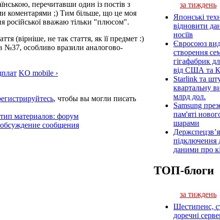
їнською, перечитавши один із постів з
за тиждень
 коментарями ;) Тим більше, що це моя
Японські тех
ня російської вважаю тільки "плюсом".
відновити да
носіїв
ття (вірніше, не так стаття, як її предмет :)
Євросоюз вид
 в №37, особливо вразили аналогово-
створення се
гігафабрик д
від США та 
дплат
KO mobile ›
Starlink та ш
квартальну в
млрд дол.
регистрируйтесь
, чтобы вы могли писать
Samsung през
пам'яті новог
 тип материалов: форум
шарами
 обсуждение сообщения
Держспецзв’я
підключення 
даними про к
ТОП-блоги
за тиждень
Шестипенс, ст
доречні серв