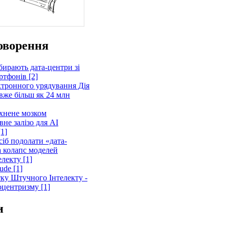
оворення
бирають дата-центри зі
ртфонів [2]
ктронного урядування Дія
вже більш як 24 млн
хнене мозком
не залізо для AI
1]
іб подолати «дата-
а колапс моделей
лекту [1]
ude [1]
тку Штучного Інтелекту -
оцентризму [1]
и