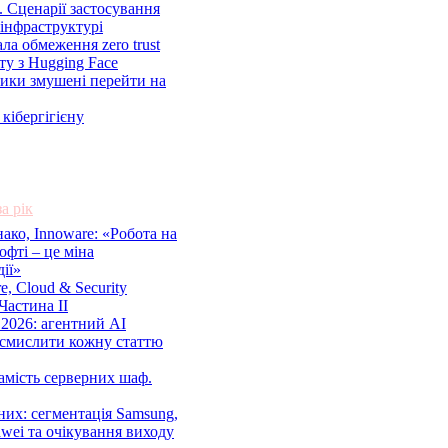
. Сценарії застосування
рінфраструктурі
ала обмеження zero trust
ту з Hugging Face
ики змушені перейти на
кібергігієну
за рік
ако, Innoware: «Робота на
офті – це міна
дії»
ure, Cloud & Security
Частина ІІ
 2026: агентний AI
смислити кожну статтю
амість серверних шаф.
них: сегментація Samsung,
wei та очікування виходу