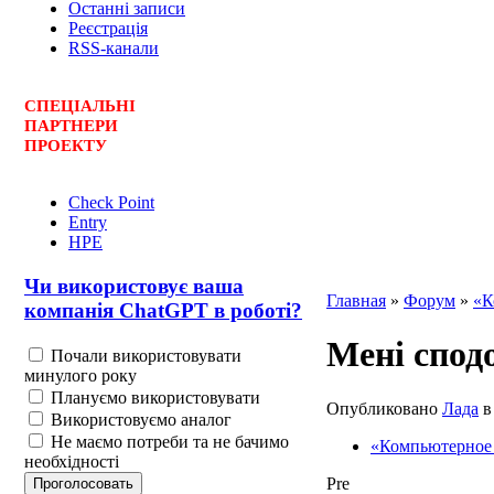
Останні записи
Реєстрація
RSS-канали
СПЕЦ
І
АЛЬНІ
ПАРТНЕРИ
ПРОЕКТУ
Check Point
Entry
HPE
Чи використовує ваша
Главная
»
Форум
»
«К
компанія ChatGPT в роботі?
Мені сподо
Почали використовувати
минулого року
Плануємо використовувати
Опубликовано
Лада
в 
Використовуємо аналог
Не маємо потреби та не бачимо
«Компьютерное
необхідності
Pre