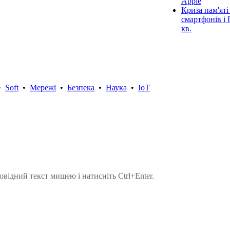
Apple
Криза пам'яті
смартфонів і 
кв.
•
Soft
•
Мережі
•
Безпека
•
Наука
•
IoT
овідний текст мишею і натисніть Ctrl+Enter.