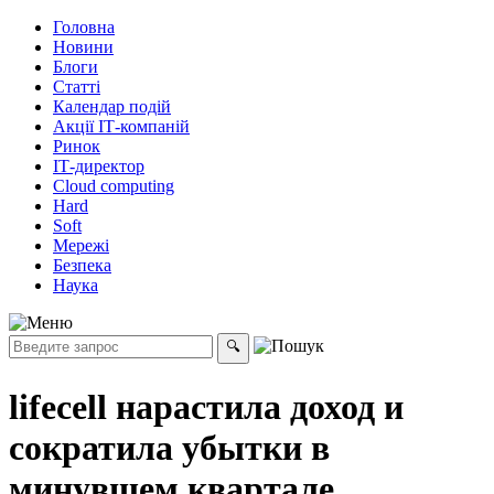
Головна
Новини
Блоги
Статті
Календар подій
Акції ІТ-компаній
Ринок
ІТ-директор
Cloud computing
Hard
Soft
Мережі
Безпека
Наука
lifecell нарастила доход и
сократила убытки в
минувшем квартале