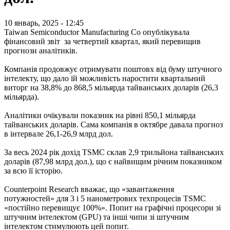
10 январь, 2025 - 12:45
Taiwan Semiconductor Manufacturing Co опублікувала
фінансовий звіт за четвертий квартал, який перевищив
прогнози аналітиків.
Компанія продовжує отримувати поштовх від буму штучного
інтелекту, що дало їй можливість наростити квартальний
виторг на 38,8% до 868,5 мільярда тайванських доларів (26,3
мільярда).
Аналітики очікували показник на рівні 850,1 мільярда
тайванських доларів. Сама компанія в октябре давала прогноз
в інтервале 26,1-26,9 млрд дол.
За весь 2024 рік дохід TSMC склав 2,9 трильйона тайванських
доларів (87,98 млрд дол.), що є найвищим річним показником
за всю її історію.
Counterpoint Research вважає, що «завантаження
потужностей» для 3 і 5 нанометрових техпроцесів TSMC
«постійно перевищує 100%». Попит на графічні процесори зі
штучним інтелектом (GPU) та інші чипи зі штучним
інтелектом стимулюють цей попит.