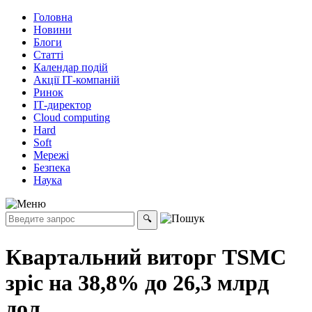
Головна
Новини
Блоги
Статті
Календар подій
Акції ІТ-компаній
Ринок
ІТ-директор
Cloud computing
Hard
Soft
Мережі
Безпека
Наука
Квартальний виторг TSMC
зріс на 38,8% до 26,3 млрд
дол.