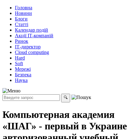
Головна
Новини
Блоги
Статті
Календар подій
Акції ІТ-компаній
Ринок
ІТ-директор
Cloud computing
Hard
Soft
Мережі
Безпека
Наука
Компьютерная академия
«ШАГ» - первый в Украине
авторизованный учебный