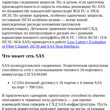
характера следования запросов. Но, в целом, если критичны
производительность и скорость отклика, реализации 6G SAS
по большинству показателей превосходят 8Gb FC и 10Gb
iSCSI. По уровню задержек, особенно одиночных запросов,
отставание iSCSI особенно велико — всему виной
вынужденные расходы наложения протоколов
(инкапсуляции). Детальное сравнение показателей СХД,
идентичных по контроллерам и дискам, но с разными
вариантами внешнего интерфейса (8Gb FC / 10Gb iSCSI / 1Gb
iSCSI / 6Gb SAS) приводится в работе
Low Latency Evaluation
of Fibre Channel, iSCSI and SAS Host Interfaces
.
Что может cеть SAS
SAS-полнодуплексное соединение. Теоретическая пропускная
способность сети с использованием типового 16-портового
коммутатора LSI SAS6160:
12 Gb/s (полный дуплекс) x 16 портов x 4 линии SAS
на порт = 768 Gb/s.
В практических сценариях пропускную способность обычно
описывают в терминах полу-дуплекса — для оценки
взаимодействия серверов и СХД SAS-инфраструктуры. Пусть
8 портов коммутатора передают данные на хосты, остальные