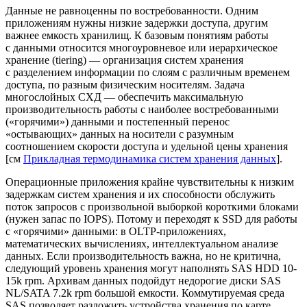
Данные не равноценны по востребованности. Одним
приложениям нужны низкие задержки доступа, другим
важнее емкость хранилищ. К базовым понятиям работы
с данными относится многоуровневое или иерархическое
хранение (tiering) — организация систем хранения
c разделением информации по слоям с различным временем
доступа, по разным физическим носителям. Задача
многослойных СХД — обеспечить максимальную
производительность работы с наиболее востребованными
(«горячими») данными и постепенный перенос
«остывающих» данных на носители с разумным
соотношением скорости доступа и удельной цены хранения
[см
Прикладная термодинамика систем хранения данных
].
Операционные приложения крайне чувствительны к низким
задержкам систем хранения и их способности обслужить
поток запросов с произвольной выборкой короткими блоками
(нужен запас по IOPS). Потому и переходят к SSD для работы
с «горячими» данными: в OLTP-приложениях,
математических вычислениях, интеллектуальном анализе
данных. Если производительность важна, но не критична,
следующий уровень хранения могут наполнять SAS HDD 10-
15k rpm. Архивам данных подойдут недорогие диски SAS
NL/SATA 7.2k rpm большой емкости. Коммутируемая среда
SAS позволяет разложить устройства хранения по карте