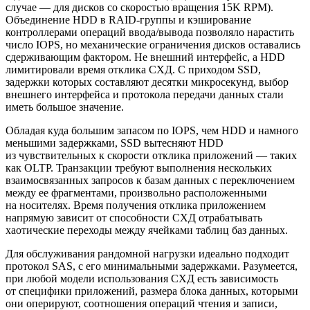
случае — для дисков со скоростью вращения 15K RPM).
Объединение HDD в RAID-группы и кэширование
контроллерами операций ввода/вывода позволяло нарастить
число IOPS, но механические ограничения дисков оставались
сдерживающим фактором. Не внешний интерфейс, а HDD
лимитировали время отклика СХД. С приходом SSD,
задержки которых составляют десятки микросекунд, выбор
внешнего интерфейса и протокола передачи данных стали
иметь большое значение.
Обладая куда большим запасом по IOPS, чем HDD и намного
меньшими задержками, SSD вытесняют HDD
из чувствительных к скорости отклика приложений — таких
как OLTP. Транзакции требуют выполнения нескольких
взаимосвязанных запросов к базам данных с переключением
между ее фрагментами, произвольно расположенными
на носителях. Время получения отклика приложением
напрямую зависит от способности СХД отрабатывать
хаотические переходы между ячейками таблиц баз данных.
Для обслуживания рандомной нагрузки идеально подходит
протокол SAS, с его минимальными задержками. Разумеется,
при любой модели использования СХД есть зависимость
от специфики приложений, размера блока данных, которыми
они оперируют, соотношения операций чтения и записи,