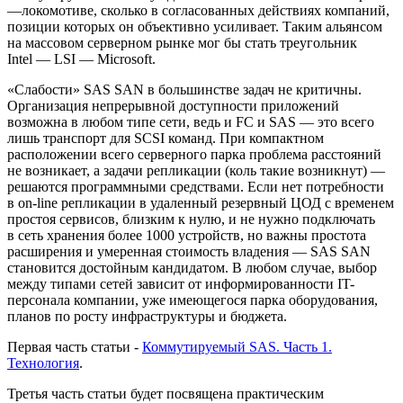
—локомотиве, сколько в согласованных действиях компаний,
позиции которых он объективно усиливает. Таким альянсом
на массовом серверном рынке мог бы стать треугольник
Intel — LSI — Microsoft.
«Слабости» SAS SAN в большинстве задач не критичны.
Организация непрерывной доступности приложений
возможна в любом типе сети, ведь и FC и SAS — это всего
лишь транспорт для SCSI команд. При компактном
расположении всего серверного парка проблема расстояний
не возникает, а задачи репликации (коль такие возникнут) —
решаются программными средствами. Если нет потребности
в on-line репликации в удаленный резервный ЦОД с временем
простоя сервисов, близким к нулю, и не нужно подключать
в сеть хранения более 1000 устройств, но важны простота
расширения и умеренная стоимость владения — SAS SAN
становится достойным кандидатом. В любом случае, выбор
между типами сетей зависит от информированности IT-
персонала компании, уже имеющегося парка оборудования,
планов по росту инфраструктуры и бюджета.
Первая часть статьи -
Коммутируемый SAS. Часть 1.
Технология
.
Третья часть статьи будет посвящена практическим