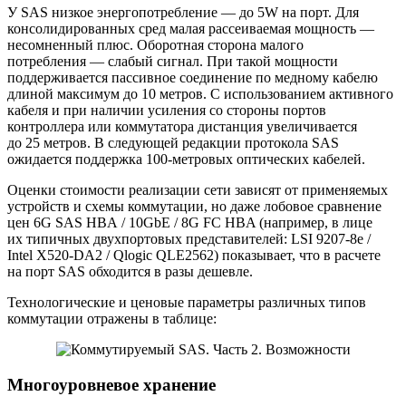
У SAS низкое энергопотребление — до 5W на порт. Для
консолидированных сред малая рассеиваемая мощность —
несомненный плюс. Оборотная сторона малого
потребления — слабый сигнал. При такой мощности
поддерживается пассивное соединение по медному кабелю
длиной максимум до 10 метров. С использованием активного
кабеля и при наличии усиления со стороны портов
контроллера или коммутатора дистанция увеличивается
до 25 метров. В следующей редакции протокола SAS
ожидается поддержка 100-метровых оптических кабелей.
Оценки стоимости реализации сети зависят от применяемых
устройств и схемы коммутации, но даже лобовое сравнение
цен 6G SAS HBA / 10GbE / 8G FC HBA (например, в лице
их типичных двухпортовых представителей: LSI 9207-8e /
Intel X520-DA2 / Qlogic QLE2562) показывает, что в расчете
на порт SAS обходится в разы дешевле.
Технологические и ценовые параметры различных типов
коммутации отражены в таблице:
Многоуровневое хранение