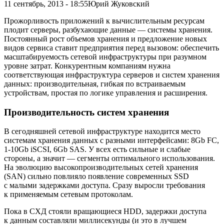
11 сентябрь, 2013 - 18:55
Юрий Жуковский
Прожорливость приложений к вычислительным ресурсам
плодит серверы, разбухающие данные — системы хранения.
Постоянный рост объемов хранения и предложение новых
видов сервиса ставит предприятия перед вызовом: обеспечить
масштабируемость сетевой инфраструктуры при разумном
уровне затрат. Конкурентным компаниям нужна
соответствующая инфраструктура серверов и систем хранения
данных: производительная, гибкая по встраиваемым
устройствам, простая по логике управления и расширения.
Производительность систем хранения
В сегодняшней сетевой инфраструктуре находится место
системам хранения данных с разными интерфейсами: 8Gb FC,
1-10Gb iSCSI, 6Gb SAS. У всех есть сильные и слабые
стороны, а значит — сегменты оптимального использования.
На эволюцию высокопроизводительных сетей хранения
(SAN) сильно повлияло появление современных SSD
с малыми задержками доступа. Сразу выросли требования
к применяемым сетевым протоколам.
Пока в СХД стояли вращающиеся HDD, задержки доступа
к данным составляли миллисекунды (и это в лучшем