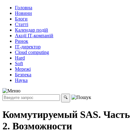
Головна
Новини
Блоги
Статті
Календар подій
Акції ІТ-компаній
Ринок
ІТ-директор
Cloud computing
Hard
Soft
Мережі
Безпека
Наука
Коммутируемый SAS. Часть
2. Возможности