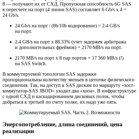
8 — получают их от СХД. Пропускная способность 6G SAS
в пересчете на порт (4 линии SAS) составляет 6 Gb/s x 4 =
24 Gb/s.
24 Gb/s на порт / (8b/10b кодирование) = 2.4 GB/s
на порт.
2.4 GB/s на порт x 88.33% (учет задержек арбитража
и дополнительных фреймов) = 2170 MB/s на порт.
2170 MB/s на порт x 8 пар портов = 17 360 MB/s (!)
на SAS Switch.
В коммутируемой топологии SAS задержки
пропорциональны количеству звеньев в цепочке физического
соединения. Так, на доступ к SAS дискам по маршруту «хост-
коммутатор-SAS JBOD» уходит два «хопа». В инфраструктуре
с одной СХД и каскадированием дисковых полок, чтобы
добраться к третьей по счету полке, их надо уже пять.
Энергопотребление, длина соединений, цена
реализации