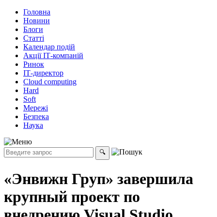
Головна
Новини
Блоги
Статті
Календар подій
Акції ІТ-компаній
Ринок
ІТ-директор
Cloud computing
Hard
Soft
Мережі
Безпека
Наука
«Энвижн Груп» завершила
крупный проект по
внедрению Visual Studio