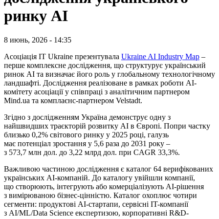
ринку AI
8 июнь, 2026 - 14:35
Асоціація IT Ukraine презентувала
Ukraine AI Industry Map
–
перше комплексне дослідження, що структурує український
ринок AI та визначає його роль у глобальному технологічному
ландшафті. Дослідження реалізоване в рамках роботи АІ-
комітету асоціації у співпраці з аналітичним партнером
Mind.ua та комплаєнс-партнером Velstadt.
Згідно з дослідженням Україна демонструє одну з
найшвидших траєкторій розвитку AI в Європі. Попри частку
близько 0,2% світового ринку у 2025 році, галузь
має потенціал зростання у 5,6 раза до 2031 року –
з 573,7 млн дол. до 3,22 млрд дол. при CAGR 33,3%.
Важливою частиною дослідження є каталог 64 верифікованих
українських AI-компаній. До каталогу увійшли компанії,
що створюють, інтегрують або комерціалізують AI-рішення
з вимірюваною бізнес-цінністю. Каталог охоплює чотири
сегменти: продуктові AI-стартапи, сервісні IT-компанії
з AI/ML/Data Science експертизою, корпоративні R&D-