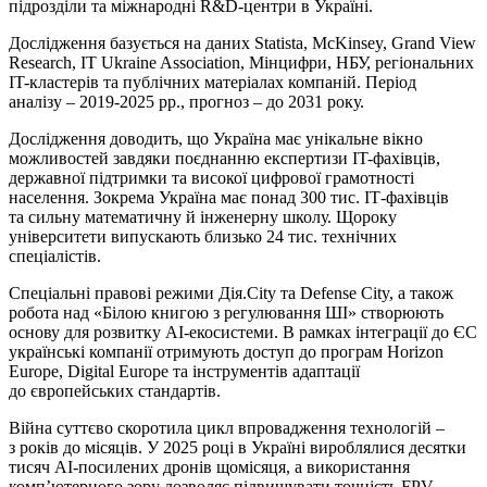
підрозділи та міжнародні R&D-центри в Україні.
Дослідження базується на даних Statista, McKinsey, Grand View
Research, IT Ukraine Association, Мінцифри, НБУ, регіональних
IT-кластерів та публічних матеріалах компаній. Період
аналізу – 2019-2025 рр., прогноз – до 2031 року.
Дослідження доводить, що Україна має унікальне вікно
можливостей завдяки поєднанню експертизи IT-фахівців,
державної підтримки та високої цифрової грамотності
населення. Зокрема Україна має понад 300 тис. ІТ-фахівців
та сильну математичну й інженерну школу. Щороку
університети випускають близько 24 тис. технічних
спеціалістів.
Спеціальні правові режими Дія.City та Defense City, а також
робота над «Білою книгою з регулювання ШІ» створюють
основу для розвитку AI-екосистеми. В рамках інтеграції до ЄС
українські компанії отримують доступ до програм Horizon
Europe, Digital Europe та інструментів адаптації
до європейських стандартів.
Війна суттєво скоротила цикл впровадження технологій –
з років до місяців. У 2025 році в Україні вироблялися десятки
тисяч AI-посилених дронів щомісяця, а використання
комп’ютерного зору дозволяє підвищувати точність FPV-