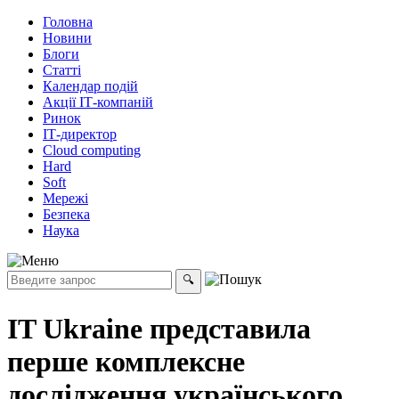
Головна
Новини
Блоги
Статті
Календар подій
Акції ІТ-компаній
Ринок
ІТ-директор
Cloud computing
Hard
Soft
Мережі
Безпека
Наука
IT Ukraine представила
перше комплексне
дослідження українського