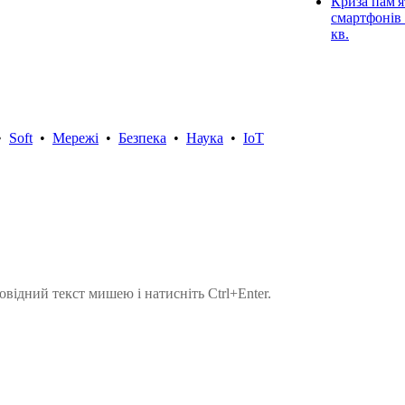
Криза пам'я
смартфонів 
кв.
•
Soft
•
Мережі
•
Безпека
•
Наука
•
IoT
овідний текст мишею і натисніть Ctrl+Enter.