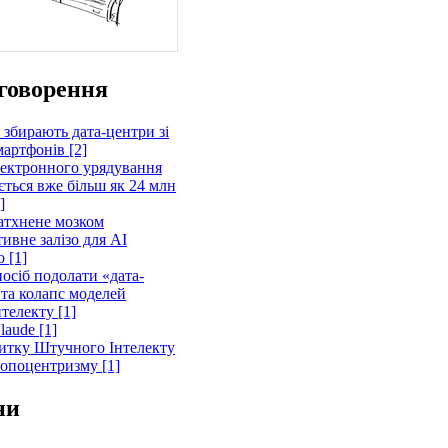
говорення
 збирають дата-центри зі
артфонів [2]
лектронного урядування
ється вже більш як 24 млн
]
атхнене мозком
ивне залізо для AI
 [1]
осіб подолати «дата-
 та колапс моделей
телекту [1]
laude [1]
витку Штучного Інтелекту
ропоцентризму [1]
ни