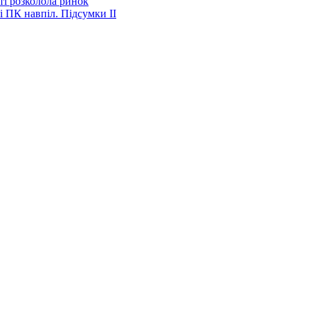
ті розколола ринок
і ПК навпіл. Підсумки ІІ