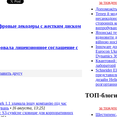
за тижден
Допоможіть
Тепер й мод
несанкціон
сторонніх к
ровые декодеры с жестким диском
випробуван
Японські т
відновити 
війною носі
Innoware до
сировала лицензионное соглашение с
Eurocon Ukr
Dynamics 3
Квантовий і
лабораторії
Schneider E
равить другу
представил
дизайн Heli
розгортання
ТОП-блог
rk 1.1 зламала іншу компанію під час
увань
•
[6 августа, 13:25]
за тижден
 S3-сумісне сховище для корпоративних
Шестипенс, 