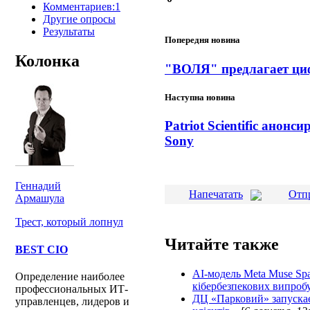
Комментариев:1
Другие опросы
Результаты
Попередня новина
Колонка
"ВОЛЯ" предлагает циф
Наступна новина
Patriot Scientific анон
Sony
Геннадий
Напечатать
Отп
Армашула
Трест, который лопнул
Читайте также
BEST CIO
AI-модель Meta Muse Spa
Определение наиболее
кібербезпекових випроб
профессиональных ИТ-
ДЦ «Парковий» запускає
управленцев, лидеров и