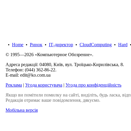
•
Home
•
Ринок
•
IТ-директор
•
CloudComputing
•
Hard
© 1995—2026 «Компьютерное Обозрение».
Адреса редакції: 04080, Київ, вул. Троїцько-Кирилівська, 8.
Телефон:
(044) 362-86-22
.
E-mail:
edit@ko.com.ua
Реклама
|
Угода користувача
|
Угода про конфіденційність
Якщо ви помітили помилку на сайті, виділіть, будь ласка, відп
Редакція отримає ваше повідомлення, дякуємо.
Мобільна версія