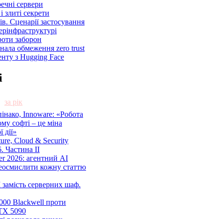
речні сервери
і злиті секрети
ів. Сценарії застосування
ерінфраструктурі
роти заборон
знала обмеження zero trust
енту з Hugging Face
і
за рік
нако, Innoware: «Робота
ому софті – це міна
 дії»
cture, Cloud & Security
. Частина ІІ
r 2026: агентний AI
еосмислити кожну статтю
 замість серверних шаф.
00 Blackwell проти
TX 5090