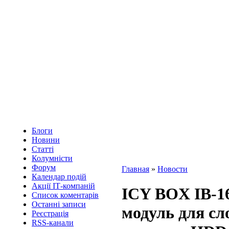
Блоги
Новини
Статті
Колумністи
Форум
Главная
»
Новости
Календар подій
Акції ІТ-компаній
ICY BOX IB-16
Список коментарів
Останні записи
модуль для сл
Реєстрація
RSS-канали