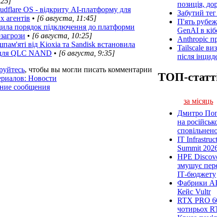
:25]
позиція, до
oudflare OS - відкриту AI-платформу для
Забутий тег 
х агентів
•
[6 августа, 11:45]
П'ять рубеж
дила порядок підключення до платформи
GenAI в кіб
рзагрози
•
[6 августа, 10:25]
Anthropic п
пам'яті від Kioxia та Sandisk встановила
Tailscale ви
х для QLC NAND
•
[6 августа, 9:35]
після інцид
руйтесь
, чтобы вы могли писать комментарии
ТОП-статт
ериалов: Новости
ение сообщения
за місяць
Дмитро Попі
на російськ
сповільненої
IT Infrastru
Summit 2026
HPE Discove
змушує пер
ІТ-бюджету
Фабрики AI
Кейс Vultr
RTX PRO 60
чотирьох R