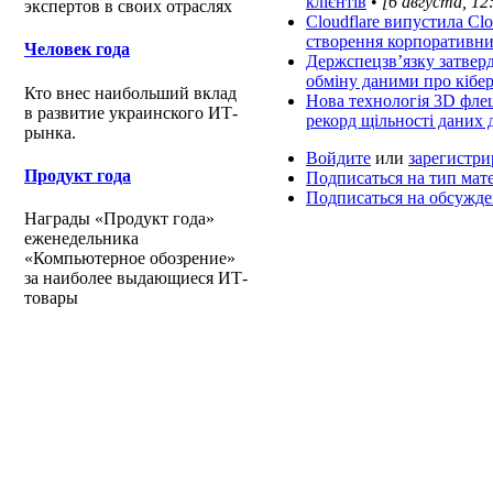
клієнтів
•
[6 августа, 12
экспертов в своих отраслях
Cloudflare випустила Cl
створення корпоративни
Человек года
Держспецзв’язку затвер
обміну даними про кібе
Кто внес наибольший вклад
Нова технологія 3D флеш
в развитие украинского ИТ-
рекорд щільності дани
рынка.
Войдите
или
зарегистри
Продукт года
Подписаться на тип мат
Подписаться на обсужд
Награды «Продукт года»
еженедельника
«Компьютерное обозрение»
за наиболее выдающиеся ИТ-
товары