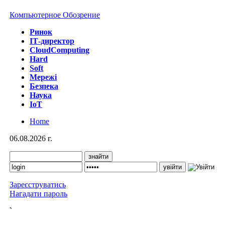
Компьютерное Обозрение
Ринок
IТ-директор
CloudComputing
Hard
Soft
Мережі
Безпека
Наука
IoT
Home
06.08.2026 г.
Зареєструватись
Нагадати пароль
`