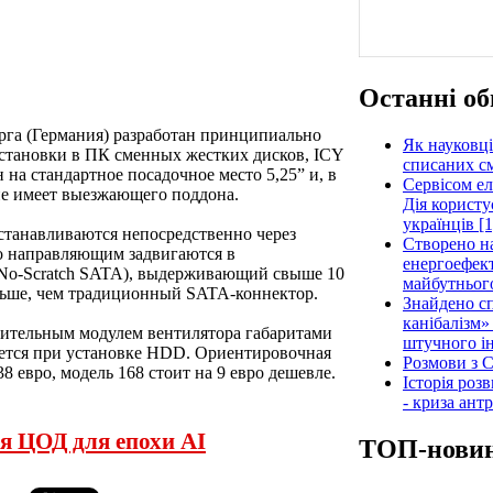
Останні об
рга (Германия) разработан принципиально
Як науковці
установки в ПК сменных жестких дисков, ICY
списаних см
 на стандартное посадочное место 5,25” и, в
Сервісом е
не имеет выезжающего поддона.
Дія користу
українців [1
станавливаются непосредственно через
Створено н
по направляющим задвигаются в
енергоефект
(No-Scratch SATA), выдерживающий свыше 10
майбутнього
ольше, чем традиционный SATA-коннектор.
Знайдено сп
канібалізм»
нительным модулем вентилятора габаритами
штучного ін
ется при установке HDD. Ориентировочная
Розмови з C
38 евро, модель 168 стоит на 9 евро дешевле.
Історія роз
- криза ант
я ЦОД для епохи AI
ТОП-нови