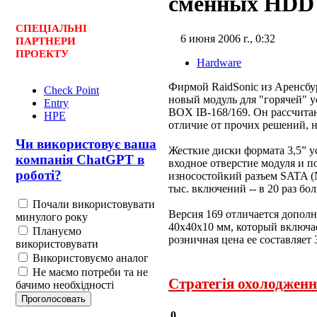
сменных HDD
СПЕЦ
І
АЛЬНІ
6 июня 2006 г., 0:32
ПАРТНЕРИ
ПРОЕКТУ
Hardware
Фирмой RaidSonic из Аренсбу
Check Point
новый модуль для "горячей" 
Entry
BOX IB-168/169. Он рассчитан
HPE
отличие от прочих решений, 
Чи використовує ваша
Жесткие диски формата 3,5” у
компанія ChatGPT в
входное отверстие модуля и 
роботі?
износостойкий разъем SATA 
тыс. включений -- в 20 раз б
Почали використовувати
Версия 169 отличается допол
минулого року
40х40х10 мм, который включа
Плануємо
розничная цена ее составляет 
використовувати
Використовуємо аналог
Не маємо потреби та не
Стратегія охолодженн
бачимо необхідності
0