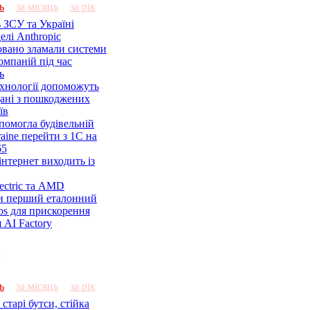
ь
за місяць
за рік
 ЗСУ та Україні
елі Anthropic
овано зламали системи
омпаній під час
ь
ехнології допоможуть
дані з пошкоджених
їв
помогла будівельній
aine перейти з 1С на
65
нтернет виходить із
lectric та AMD
и перший еталонний
os для прискорення
 AI Factory
и
ь
за місяць
за рік
старі бутси, стійка