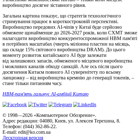
виробництво досягне зіставного рівня.
Загальна картина показує, що стратегія технологічного
стримування працює в короткостроковій перспективі.
Виробництво передових AI-чіпів у Китаї буде серйозно
обмежене щонайменше до 2026-2027 років, коли CXMT зможе
налагодити виробництво конкурентоспроможної HBM пам'яті
в потрібних масштабах (чверть міліонна пластин на місяць,
що складе 15% світового виробництва DRAM). До цього
моменту розвиток китайського AI буде залежати
від залишкових запасів, обмеженого місцевого виробництва
і можливих каналів обходу санкцій. Але ось після цього
досягнення Китаєм повного AI суверенітету по всьому
ланцюжку – від виробництва кремнію до генерації токенів, –
стане тільки питанням часу.
HBM-пам'ять гальмує AI-амбіції Китаю
© 1998—2026 «Компьютерное Обозрение».
Адрес редакции: 04080, Киев, ул. Алексея Терехина, 8.
Телефон: (044) 362-86-22.
E-mail:
edit@ko.com.ua
Десктопная версия