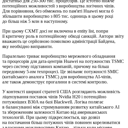
достатньо для 250-300 тис. процесорів. Це істотно нижче
потенційних можливостей з виробництва логічних чіпів.
Для порівняння, без обмежень по пам'яті Huawei могла б
збільшити виробництво з 805 тис. одиниць в цьому році
до більш ніж 5 млн в наступному.
При цьому CXMT досі не включена в entity list, попри
її критичну роль в потенційному обході санкцій. Автори звіту
вважають це серйозною помилкою адміністрації Байдена,
яку необхідно виправити.
Паралельно триває виробництво мережевого обладнання
та процесорів для дата-центрів Huawei на потужностях TSMC
через систему підставних компаній, причому на більш
передовому 5-нм техпроцесі. Це звільняє потужності SMIC
(китайського аналога TSMC) для виробництва AI-чіпів,
але також демонструє прогалини в системі контролю.
У контексті ширшої стратегії США розглядають можливість
ліцензування поставок чіпів Nvidia H20 і потенційно
потужніших B30A на базі Blackwell. Логіка полягає
в балансуванні між стримуванням розвитку китайського AI
та збереженням залежності Китаю від американських
технологій. При цьому підкреслюється, що дозвіл
на постачання більш потужних чіпів повинен корелюватися
з власними можливостями Китаю – тільки коли місцеве