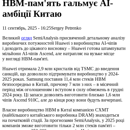
HBM-пам'ять гальмує AI-
амбіції Китаю
11 сентябрь, 2025 - 16:25
Sergey Petrenko
Великий
огляд
SemiAnalysis присвячений детальному аналізу
виробничих потужностей Huawei з виробництва AI-чіпів
і доходить до цікавого висновку – Huawei готова штампувати
мільйони AI-чіпів Ascend, але натрапляє на вузьке місце
у вигляді HBM-пам'яті
.
Huawei отримала 2,9 млн кристалів від TSMC до введення
санкцій, що дозволило підтримувати виробництво у 2024-
2025 роках. Samsung поставив 11,4 млн стеків HBM
безпосередньо в Китай, причому 7 млн з них – в місячний
період між оголошенням і вступом в силу обмежень в грудні
2024 року. Ці запаси дозволять виготовити близько 1,6 млн
чіпів Ascend 910C, але до кінця року вони будуть вичерпані.
Власне виробництво HBM в Китаї компанією CXMT
(найбільшого китайського виробника DRAM) знаходиться
на початковій стадії. За прогнозами SemiAnalysis, у 2025 році
компанія зможе виготовити тільки 2 млн стеків пам'яті –