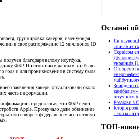
Останні об
oomberg, группировка хакеров, именующая
Як науковці
лучении в свое распоряжение 12 миллионов ID
списаних см
Сервісом е
Дія користу
ы получен благодаря взлому ноутбука,
українців [1
уднику ФБР. По некоторым данным это было
Створено н
го года и для проникновения в систему была
енергоефект
ть.
майбутнього
Знайдено сп
своего заявления хакеры опубликовали около
канібалізм»
них часть информации.
штучного ін
Розмови з C
у информацию, предполагая, что ФБР ведет
Історія роз
стройств Apple. Прозвучало даже обвинение
- криза ант
скрытом сговоре с федеральным агентством с
ых.
ТОП-нови