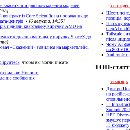
ме власні чипи для прискорення моделей
за тижден
7:55]
Шестипенс, 
контракт із Core Scientific на постачання до
позиція, до
дата-центрів
•
[6 августа, 14:35]
П'ять рубеж
трів підняли квартальну виручку AMD на
GenAI в кіб
Tailscale ви
нтелект підняли квартальну виручку SpaceX до
після інцид
уста]
Чому AI-фа
вач «Скажений» з'явилися на маркетплейсі
на 800 VD
Anthropic п
рируйтесь
, чтобы вы могли писать
ТОП-статт
атериалов: Новости
ждение сообщения
за місяць
Дмитро Попі
на російськ
сповільненої
IT Infrastru
Summit 2026
HPE Discove
змушує пер
ІТ-бюджету