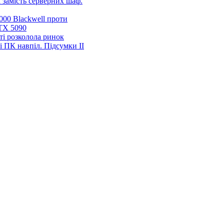
 замість серверних шаф.
00 Blackwell проти
TX 5090
ті розколола ринок
і ПК навпіл. Підсумки ІІ