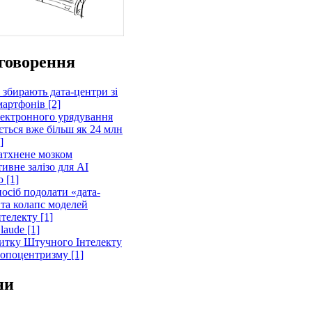
говорення
 збирають дата-центри зі
артфонів [2]
лектронного урядування
ється вже більш як 24 млн
]
атхнене мозком
ивне залізо для AI
 [1]
осіб подолати «дата-
 та колапс моделей
телекту [1]
laude [1]
витку Штучного Інтелекту
ропоцентризму [1]
ни