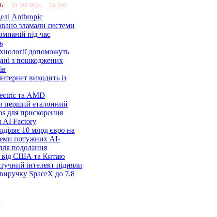
ь
за місяць
за рік
елі Anthropic
овано зламали системи
омпаній під час
ь
ехнології допоможуть
дані з пошкоджених
їв
нтернет виходить із
lectric та AMD
и перший еталонний
os для прискорення
 AI Factory
діляє 10 млрд євро на
семи потужних AI-
 для подолання
я від США та Китаю
 штучний інтелект підняли
виручку SpaceX до 7,8
и