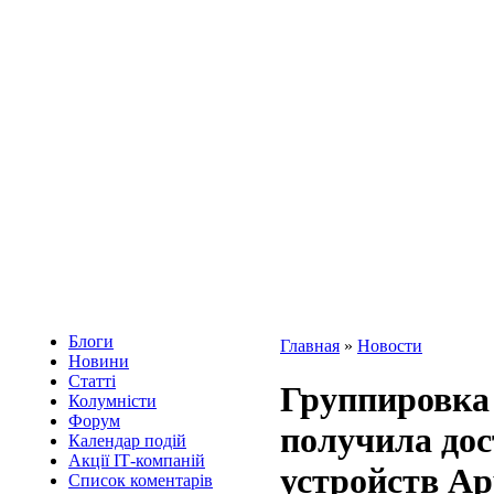
Блоги
Главная
»
Новости
Новини
Статті
Группировка 
Колумністи
Форум
получила дос
Календар подій
Акції ІТ-компаній
устройств Ap
Список коментарів