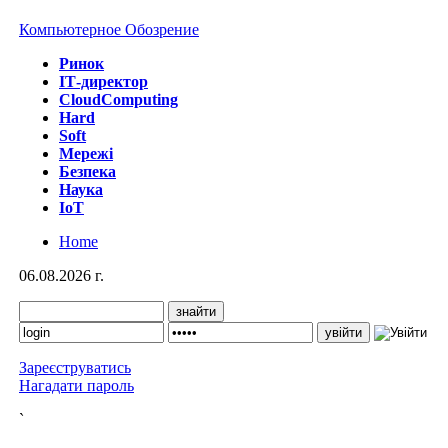
Компьютерное Обозрение
Ринок
IТ-директор
CloudComputing
Hard
Soft
Мережі
Безпека
Наука
IoT
Home
06.08.2026 г.
Зареєструватись
Нагадати пароль
`