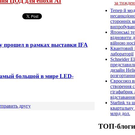
ння ЦОД для епохи AI
за тижден
Тепер й мод
несанкціон
сторонніх к
випробуван
Японські т
відновити 
війною носі
y прошел в рамках выставки IFA
Квантовий і
лабораторії
Schneider E
представил
дизайн Heli
розгортання
самый большой в мире LED-
Євросоюз ви
створення 
гігафабрик
відставанн
Starlink та
тправить другу
квартальну 
млрд дол.
ТОП-блог