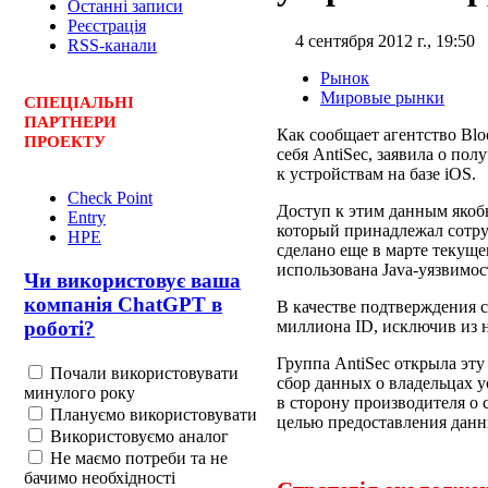
Останні записи
Реєстрація
4 сентября 2012 г., 19:50
RSS-канали
Рынок
Мировые рынки
СПЕЦ
І
АЛЬНІ
ПАРТНЕРИ
Как сообщает агентство Bl
ПРОЕКТУ
себя AntiSec, заявила о по
к устройствам на базе iOS.
Check Point
Доступ к этим данным якоб
Entry
который принадлежал сотр
HPE
сделано еще в марте текуще
использована Java-уязвимос
Чи використовує ваша
компанія ChatGPT в
В качестве подтверждения 
миллиона ID, исключив из 
роботі?
Группа AntiSec открыла эт
Почали використовувати
сбор данных о владельцах у
минулого року
в сторону производителя о 
Плануємо використовувати
целью предоставления данн
Використовуємо аналог
Не маємо потреби та не
бачимо необхідності