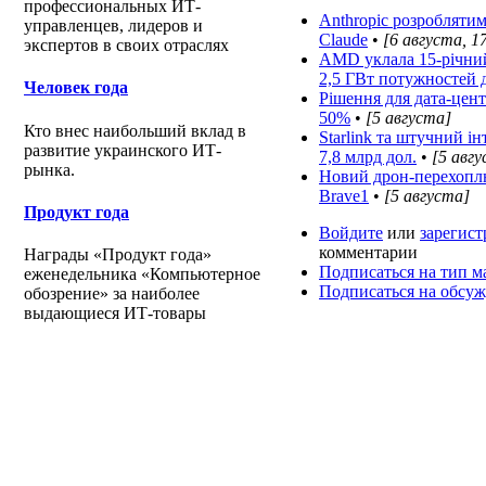
профессиональных ИТ-
Anthropic розробляти
управленцев, лидеров и
Claude
•
[6 августа, 1
экспертов в своих отраслях
AMD уклала 15-річний 
2,5 ГВт потужностей 
Человек года
Рішення для дата-цен
50%
•
[5 августа]
Кто внес наибольший вклад в
Starlink та штучний і
развитие украинского ИТ-
7,8 млрд дол.
•
[5 авг
рынка.
Новий дрон-перехоплю
Brave1
•
[5 августа]
Продукт года
Войдите
или
зарегист
комментарии
Награды «Продукт года»
Подписаться на тип м
еженедельника «Компьютерное
Подписаться на обсу
обозрение» за наиболее
выдающиеся ИТ-товары