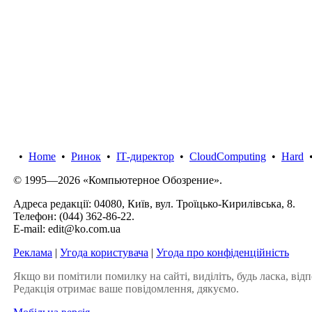
•
Home
•
Ринок
•
IТ-директор
•
CloudComputing
•
Hard
© 1995—2026 «Компьютерное Обозрение».
Адреса редакції: 04080, Київ, вул. Троїцько-Кирилівська, 8.
Телефон:
(044) 362-86-22
.
E-mail:
edit@ko.com.ua
Реклама
|
Угода користувача
|
Угода про конфіденційність
Якщо ви помітили помилку на сайті, виділіть, будь ласка, відп
Редакція отримає ваше повідомлення, дякуємо.