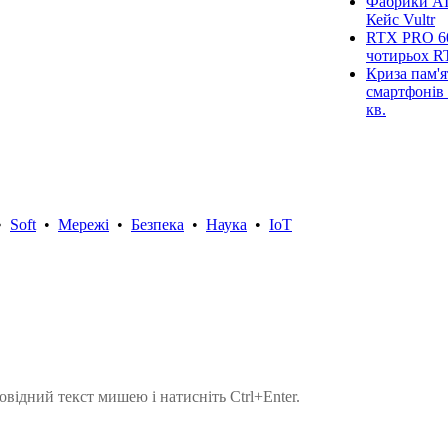
Фабрики AI
Кейс Vultr
RTX PRO 60
чотирьох R
Криза пам'я
смартфонів 
кв.
•
Soft
•
Мережі
•
Безпека
•
Наука
•
IoT
овідний текст мишею і натисніть Ctrl+Enter.