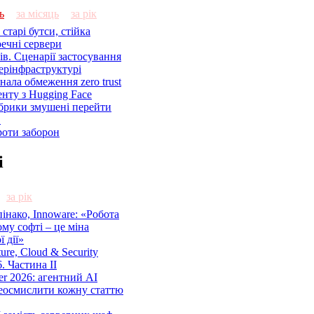
ь
за місяць
за рік
старі бутси, стійка
речні сервери
ів. Сценарії застосування
ерінфраструктурі
знала обмеження zero trust
енту з Hugging Face
брики змушені перейти
C
роти заборон
і
за рік
нако, Innoware: «Робота
ому софті – це міна
 дії»
cture, Cloud & Security
. Частина ІІ
r 2026: агентний AI
еосмислити кожну статтю