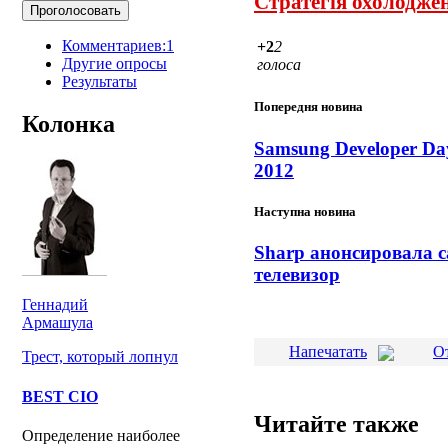
Стратегія охолодже
Комментариев:1
+2
2
Другие опросы
голоса
Результаты
Попередня новина
Колонка
Samsung Developer Da
2012
Наступна новина
Sharp анонсировала 
телевизор
Геннадий
Армашула
Напечатать
О
Трест, который лопнул
BEST CIO
Читайте также
Определение наиболее