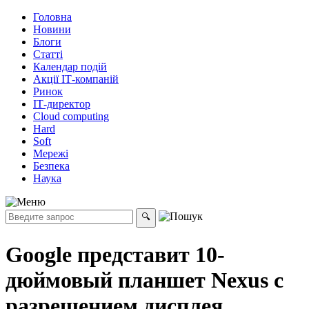
Головна
Новини
Блоги
Статті
Календар подій
Акції ІТ-компаній
Ринок
ІТ-директор
Cloud computing
Hard
Soft
Мережі
Безпека
Наука
Google представит 10-
дюймовый планшет Nexus с
разрешением дисплея