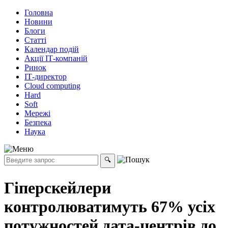
Головна
Новини
Блоги
Статті
Календар подій
Акції ІТ-компаній
Ринок
ІТ-директор
Cloud computing
Hard
Soft
Мережі
Безпека
Наука
Гіперскейлери
контролюватимуть 67% усіх
потужностей дата-центрів до