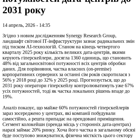
2031 року
14 апрель, 2026 - 14:35
Згідно з новим дослідженням Synergy Research Group,
ландшафт світової ІТ-інфраструктури зазнає радикальних змін
під тиском AI-технологій. Станом на кінець четвертого
кварталу 2025 року кількість великих дата-центрів, якими
керують гіперскейлери, досягла 1360 одиниць, що становить
48% від загальносвітової потужності всіх центрів обробки
даних. Для порівняння, частка власних (on-premise)
корпоративних серверних за останні сім років скоротилася з
56% у 2018 році до 32% у 2025 році. Прогнозується, що до
2031 року оператори гіперскейлу контролюватимуть уже 67%
усіх потужностей, тоді як частка локальних рішень впаде до
19%.
Аналіз показує, що майже 60% потужностей гіперскейлерів
зараз зосереджено у центрах, які компанії побудували
самостійно, а решта припадає на орендовані приміщення.
Сегмент колокейшн (оренда місць у сторонніх дата-центрах)
наразі займає 20% ринку. Хоча його частка в загальному обсязі
буде поступово знижуватися, фізична місткість цього сектору