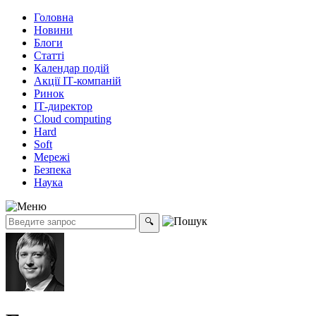
Головна
Новини
Блоги
Статті
Календар подій
Акції ІТ-компаній
Ринок
ІТ-директор
Cloud computing
Hard
Soft
Мережі
Безпека
Наука