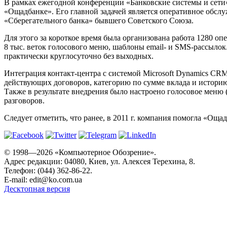
В рамках ежегодной конференции «Банковские системы и сети»
«Ощадбанке». Его главной задачей является оперативное обсл
«Сберегательного банка» бывшего Советского Союза.
Для этого за короткое время была организована работа 1280 оп
8 тыс. веток голосового меню, шаблоны email- и SMS-рассыло
практически круглосуточно без выходных.
Интеграция контакт-центра с системой Microsoft Dynamics CRM
действующих договоров, категорию по сумме вклада и историю
Также в результате внедрения было настроено голосовое меню 
разговоров.
Следует отметить, что ранее, в 2011 г. компания помогла «О
© 1998—2026 «Компьютерное Обозрение».
Адрес редакции: 04080, Киев, ул. Алексея Терехина, 8.
Телефон: (044) 362-86-22.
E-mail:
edit@ko.com.ua
Десктопная версия