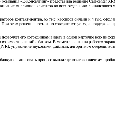
 компания «Е-Консалтинг» представила решение Call-center XR
уживание миллионов клиентов во всех отделениях финансового 
ераторов контакт-центра, 65 тыс. кассиров онлайн и 4 тыс. оффл
к. При этом решение постоянно совершенствуется, а поддержка 
 позволяет его сотрудникам видеть в одной карточке всю инфор
 взаимоотношений с банком. В момент звонка на рабочем экран
(IVR), управление звуковыми файлами, алгоритмом очереди, возм
щадбанку» организовать процесс выплат депозитов клиентам проб