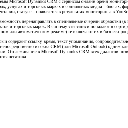
емы Microsoft Dynamics CRM с сервисом онлайн бренд-монитори
ах, услугах и торговых марках в социальных медиа – блогах, фо
тарии, статусе – появляется в результатах мониторинга в YouSc
озможность перенаправлять в специальные очереди обработки (в
уктов и торговых марок. В систему эти записи попадают в сорт
учном или автоматическом режиме) те включают их в бизнес-про
рый содержит ссылку, время, текст упоминания, сопроводитель
непосредственно из окна CRM (или Microsoft Outlook) одним кл
нии. Отслеживание в Microsoft Dynamics CRM всех диалогов позв
тия негатива.