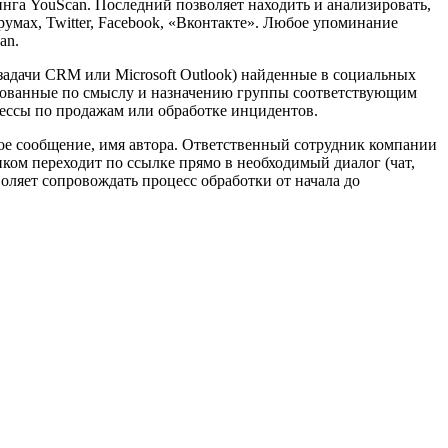
нга YouScan. Последний позволяет находить и анализировать,
румах, Twitter, Facebook, «Вконтакте». Любое упоминание
an.
 задачи CRM или Microsoft Outlook) найденные в социальных
ированные по смыслу и назначению группы соответствующим
цессы по продажам или обработке инцидентов.
ное сообщение, имя автора. Ответственный сотрудник компании
иком переходит по ссылке прямо в необходимый диалог (чат,
оляет сопровождать процесс обработки от начала до