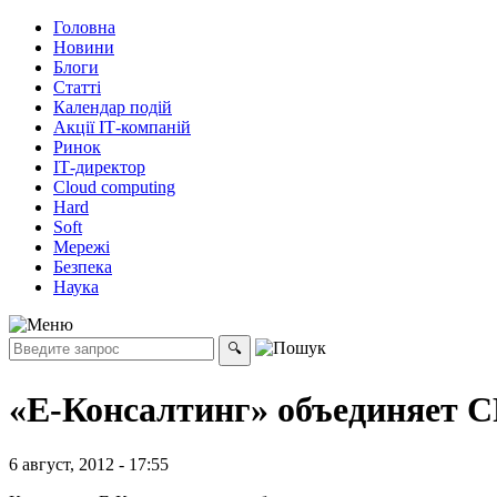
Головна
Новини
Блоги
Статті
Календар подій
Акції ІТ-компаній
Ринок
ІТ-директор
Cloud computing
Hard
Soft
Мережі
Безпека
Наука
«Е-Консалтинг» объединяет 
6 август, 2012 - 17:55