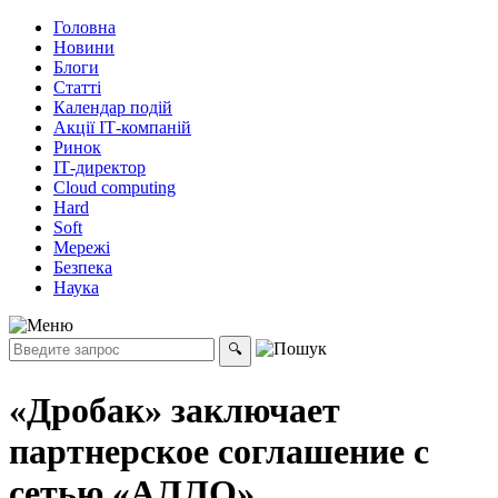
Головна
Новини
Блоги
Статті
Календар подій
Акції ІТ-компаній
Ринок
ІТ-директор
Cloud computing
Hard
Soft
Мережі
Безпека
Наука
«Дробак» заключает
партнерское соглашение с
сетью «АЛЛО»