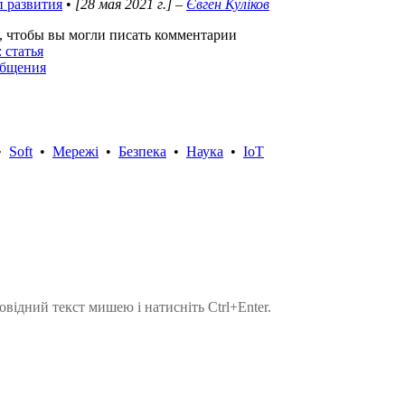
п развития
•
[28 мая 2021 г.]
–
Євген Куліков
, чтобы вы могли писать комментарии
 статья
общения
•
Soft
•
Мережі
•
Безпека
•
Наука
•
IoT
овідний текст мишею і натисніть Ctrl+Enter.