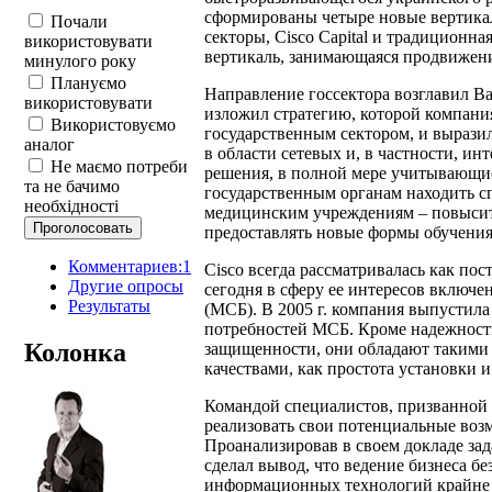
сформированы четыре новые вертика
Почали
секторы, Cisco Capital и традиционна
використовувати
вертикаль, занимающаяся продвижени
минулого року
Плануємо
Направление госсектора возглавил В
використовувати
изложил стратегию, которой компани
Використовуємо
государственным сектором, и выразил
аналог
в области сетевых и, в частности, ин
Не маємо потреби
решения, в полной мере учитывающи
та не бачимо
государственным органам находить 
необхідності
медицинским учреждениям – повысить
предоставлять новые формы обучения
Комментариев:1
Cisco всегда рассматривалась как по
Другие опросы
сегодня в сферу ее интересов включен
Результаты
(МСБ). В 2005 г. компания выпустила
потребностей МСБ. Кроме надежност
Колонка
защищенности, они обладают такими
качествами, как простота установки и
Командой специалистов, призванной
реализовать свои потенциальные воз
Проанализировав в своем докладе за
сделал вывод, что ведение бизнеса б
информационных технологий крайне з