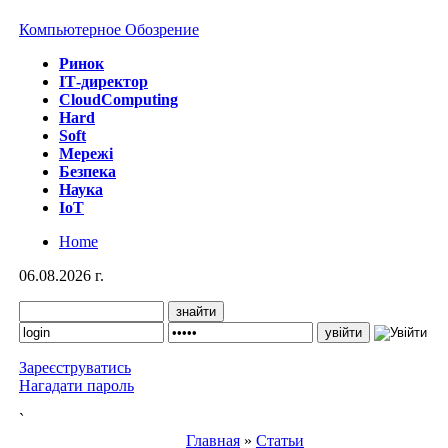
Компьютерное Обозрение
Ринок
IТ-директор
CloudComputing
Hard
Soft
Мережі
Безпека
Наука
IoT
Home
06.08.2026 г.
Зареєструватись
Нагадати пароль
`
Главная
»
Статьи