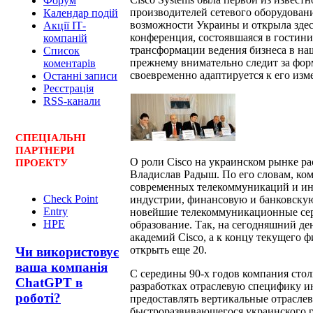
Форум
производителей сетевого оборудован
Календар подій
возможности Украины и открыла здесь 
Акції ІТ-
конференция, состоявшаяся в гостини
компаній
трансформации ведения бизнеса в наше
Список
прежнему внимательно следит за фор
коментарів
своевременно адаптируется к его изм
Останні записи
Реєстрація
RSS-канали
СПЕЦ
І
АЛЬНІ
ПАРТНЕРИ
О роли Cisco на украинском рынке ра
ПРОЕКТУ
Владислав Радыш. По его словам, ко
современных телекоммуникаций и ин
Check Point
индустрии, финансовую и банковскую
Entry
новейшие телекоммуникационные сер
HPE
образование. Так, на сегодняшний де
академий Cisco, а к концу текущего ф
открыть еще 20.
Чи використовує
ваша компанія
С середины 90-х годов компания стол
ChatGPT в
разработках отраслевую специфику и
роботі?
предоставлять вертикальные отрасле
быстроразвивающегося украинского р