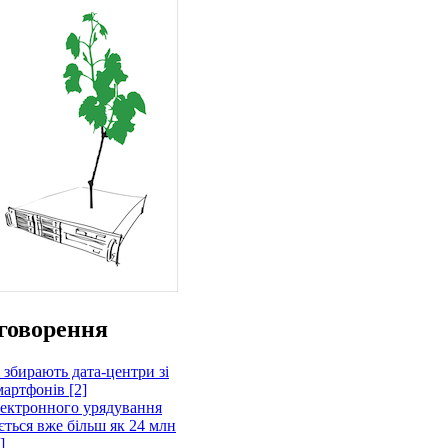
говорення
 збирають дата-центри зі
артфонів [2]
лектронного урядування
ється вже більш як 24 млн
]