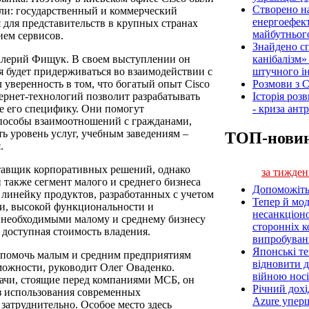
Створено н
ли: государственный и коммерческий
енергоефект
я для представительств в крупных странах
майбутнього
ем сервисов.
Знайдено сп
канібалізм»
алерий Фищук. В своем выступлении он
штучного ін
я будет придерживаться во взаимодействии с
Розмови з C
 уверенность в том, что богатый опыт Cisco
Історія роз
тернет-технологий позволит разрабатывать
- криза ант
е его специфику. Они помогут
способы взаимоотношений с гражданами,
 уровень услуг, учебным заведениям –
ТОП-нови
.
ставщик корпоративных решений, однако
за тижден
 также сегмент малого и среднего бизнеса
Допоможіть
 линейку продуктов, разработанных с учетом
Тепер й мод
и, высокой функциональности и
несанкціон
 необходимыми малому и среднему бизнесу
сторонніх к
 доступная стоимость владения.
випробуван
Японські т
 помочь малым и средним предприятиям
відновити 
можности, руководит Олег Оваденко.
війною носі
дачи, стоящие перед компаниями МСБ, он
Річний дох
ез использования современных
Azure упер
атруднительно. Особое место здесь