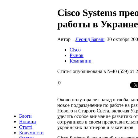
Cisco Systems пре
работы в Украине
Автор –
Леонід Бараш
, 30 октября 200
Cisco
Рынок
Компании
Статья опубликована в №40 (559) от 2
0
Около полутора лет назад в глобально
новое подразделение по работе на ра
Нового и Старого Света, включая Укр
Блоги
уделять особое внимание развитию о
Новини
сотрудников в своем представительс
Статті
украинских партнеров и заказчиков.
Колумністи
Cisco Systems была первой из извес