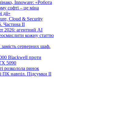
нако, Innoware: «Робота
ому софті – це міна
 дії»
cture, Cloud & Security
. Частина ІІ
r 2026: агентний AI
еосмислити кожну статтю
 замість серверних шаф.
00 Blackwell проти
TX 5090
ті розколола ринок
і ПК навпіл. Підсумки ІІ