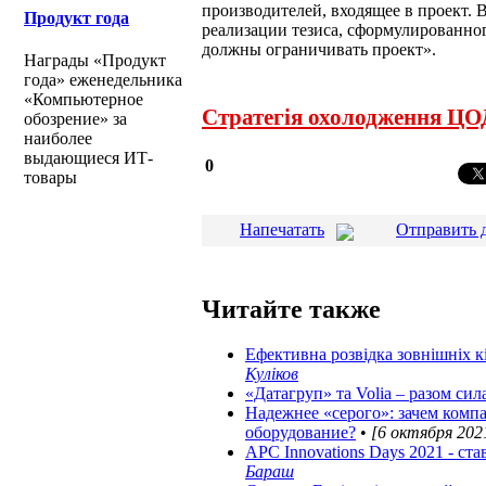
производителей, входящее в проект. 
Продукт года
реализации тезиса, сформулированно
должны ограничивать проект».
Награды «Продукт
года» еженедельника
«Компьютерное
Стратегія охолодження ЦОД
обозрение» за
наиболее
выдающиеся ИТ-
0
товары
Напечатать
Отправить 
Читайте также
Ефективна розвідка зовнішніх к
Куліков
«Датагруп» та Volia – разом сил
Надежнее «серого»: зачем комп
оборудование?
•
[6 октября 2021
APC Innovations Days 2021 - ста
Бараш