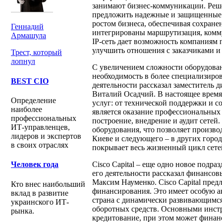
занимают бизнес-коммуникации. Реше
предложить надежные и защищенные с
ростом бизнеса, обеспечивая сохране
Геннадий
интегрированы маршрутизация, комм
Армашула
IP-сеть дает возможность компаниям
улучшить отношения с заказчиками и 
Трест, который
лопнул
С увеличением сложности оборудован
необходимость в более специализиро
BEST CIO
деятельности рассказал заместитель 
Виталий Осадчий. В настоящее время
Определение
услуг: от технической поддержки и 
наиболее
является оказание профессиональных 
профессиональных
построение, внедрение и аудит сетей
ИТ-управленцев,
оборудования, что позволяет производ
лидеров и экспертов
Киеве и следующего – в других город
в своих отраслях
покрывает весь жизненный цикл сете
Cisco Capital – еще одно новое подра
Человек года
его деятельности рассказал финансов
Максим Науменко. Cisco Capital пред
Кто внес наибольший
финансирования. Это имеет особую ак
вклад в развитие
страна с динамически развивающимся 
украинского ИТ-
оборотных средств. Основными инстр
рынка.
кредитование, при этом может финан