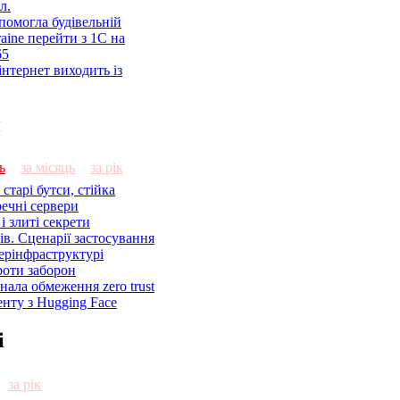
л.
помогла будівельній
aine перейти з 1С на
65
нтернет виходить із
и
ь
за місяць
за рік
старі бутси, стійка
речні сервери
і злиті секрети
ів. Сценарії застосування
ерінфраструктурі
роти заборон
знала обмеження zero trust
енту з Hugging Face
і
за рік