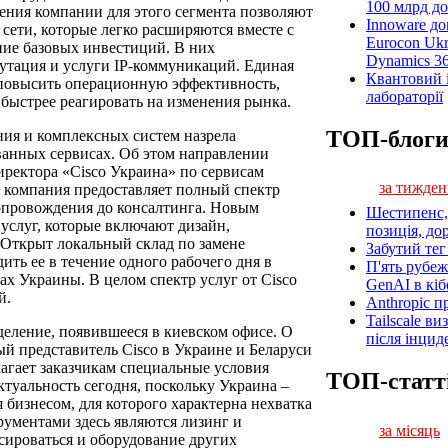
100 млрд до
ния компании для этого сегмента позволяют
Innoware до
ети, которые легко расширяются вместе с
Eurocon Ukr
ние базовых инвестиций. В них
Dynamics 3
утация и услуги IP-коммуникаций. Единая
Квантовий і
 повысить операционную эффективность,
лабораторії
быстрее реагировать на изменения рынка.
ТОП-блог
ия и комплексных систем назрела
ванных сервисах. Об этом направлении
директора «Cisco Украина» по сервисам
за тижден
 компания предоставляет полный спектр
сопровождения до консалтинга. Новым
Шестипенс, 
услуг, которые включают дизайн,
позиція, до
. Открыт локальный склад по замене
Забутий тег 
ить ее в течение одного рабочего дня в
П'ять рубеж
ах Украины. В целом спектр услуг от Cisco
GenAI в кіб
й.
Anthropic п
Tailscale ви
зделение, появившееся в киевском офисе. О
після інцид
ый представитель Cisco в Украине и Беларуси
лагает заказчикам специальные условия
ТОП-статт
туальность сегодня, поскольку Украина –
бизнесом, для которого характерна нехватка
ументами здесь являются лизинг и
за місяць
сироваться и оборудование других