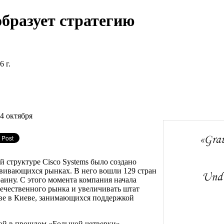
образует стратегию
6 г.
4 октября
й структуре Cisco Systems было создано
звивающихся рынках. В него вошли 129 стран
аину. С этого момента компания начала
течественного рынка и увеличивать штат
тве в Киеве, занимающихся поддержкой
тной в прошлом «Большой четверки»