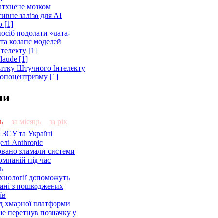
атхнене мозком
ивне залізо для AI
 [1]
осіб подолати «дата-
 та колапс моделей
телекту [1]
laude [1]
витку Штучного Інтелекту
ропоцентризму [1]
ни
ь
за місяць
за рік
 ЗСУ та Україні
елі Anthropic
овано зламали системи
омпаній під час
ь
ехнології допоможуть
дані з пошкоджених
їв
ід хмарної платформи
ше перетнув позначку у