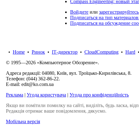
Compass Engineering: новый эта
Войдите
или
зарегистрируйтесь
Подписаться на тип материалов:
Подписаться на обсуждение со
•
Home
•
Ринок
•
IТ-директор
•
CloudComputing
•
Hard
© 1995—2026 «Компьютерное Обозрение».
Адреса редакції: 04080, Київ, вул. Троїцько-Кирилівська, 8.
Телефон:
(044) 362-86-22
.
E-mail:
edit@ko.com.ua
Реклама
|
Угода користувача
|
Угода про конфіденційність
Якщо ви помітили помилку на сайті, виділіть, будь ласка, відп
Редакція отримає ваше повідомлення, дякуємо.
Мобільна версія