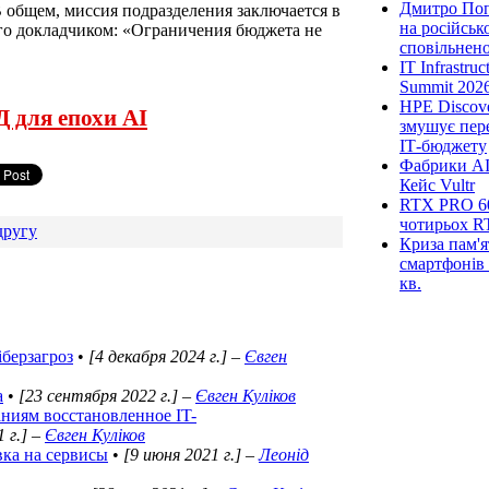
Дмитро Попі
В общем, миссия подразделения заключается в
на російськ
го докладчиком: «Ограничения бюджета не
сповільненої
IT Infrastru
Summit 2026
HPE Discove
 для епохи AI
змушує пер
ІТ-бюджету
Фабрики AI
Кейс Vultr
RTX PRO 60
чотирьох R
другу
Криза пам'я
смартфонів 
кв.
іберзагроз
•
[4 декабря 2024 г.]
–
Євген
а
•
[23 сентября 2022 г.]
–
Євген Куліков
аниям восстановленное IT-
 г.]
–
Євген Куліков
вка на сервисы
•
[9 июня 2021 г.]
–
Леонід