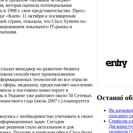
ия, которая оценила потенциальные
в 1998 г. свое представительство. Пресс-
це «Киев» 11 октября и посвященная
й стране, показала, что Cisco Systems по-
мированием локального IT-рынка и
енениям.
ссказал менеджер по развитию бизнеса
мпания способствует проникновению
формационных технологий во все отрасли
 сферы, медицину, предоставляет населению
висы и постоянно инвестирует в
нь в Украине уже работают около 50 Сетевых
Останні об
инансового года (июль 2007 г.) планируется
Як науковці
списаних см
кнулась с необходимостью учитывать в своих
Сервісом е
нформационных задач. Сегодня
Дія користу
вые решения стало актуальным и для
українців [1
ынка. Поэтому в киевском офисе Cisco были