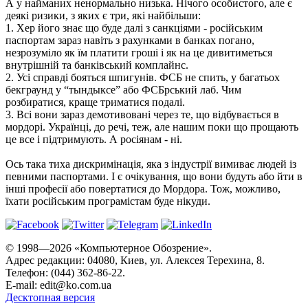
А у найманих ненормально низька. Нічого особистого, але є
деякі ризики, з яких є три, які найбільши:
1. Хер його знає що буде далі з санкціями - російським
паспортам зараз навіть з рахунками в банках погано,
незрозуміло як їм платити гроші і як на це дивитиметься
внутрішній та банківський комплайнс.
2. Усі справді бояться шпигунів. ФСБ не спить, у багатьох
бекграунд у “тындыксе” або ФСБрський лаб. Чим
розбиратися, краще триматися подалі.
3. Всі вони зараз демотивовані через те, що відбувається в
мордорі. Українці, до речі, теж, але нашим поки що прощають
це все і підтримують. А росіянам - ні.
Ось така тиха дискримінація, яка з індустрії вимиває людей із
певними паспортами. І є очікування, що вони будуть або йти в
інші професії або повертатися до Мордора. Тож, можливо,
їхати російським програмістам буде нікуди.
© 1998—2026 «Компьютерное Обозрение».
Адрес редакции: 04080, Киев, ул. Алексея Терехина, 8.
Телефон: (044) 362-86-22.
E-mail:
edit@ko.com.ua
Десктопная версия