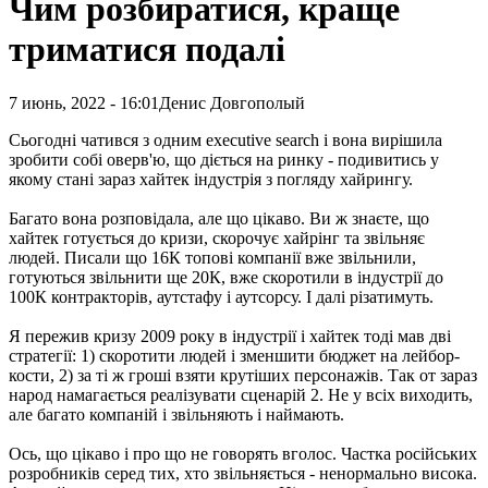
Чим розбиратися, краще
триматися подалі
7 июнь, 2022 - 16:01
Денис Довгополый
Сьогодні чатився з одним executive search і вона вирішила
зробити собі оверв'ю, що діється на ринку - подивитись у
якому стані зараз хайтек індустрія з погляду хайрингу.
Багато вона розповідала, але що цікаво. Ви ж знаєте, що
хайтек готується до кризи, скорочує хайрінг та звільняє
людей. Писали що 16К топові компанії вже звільнили,
готуються звільнити ще 20К, вже скоротили в індустрії до
100К контракторів, аутстафу і аутсорсу. І далі різатимуть.
Я пережив кризу 2009 року в індустрії і хайтек тоді мав дві
стратегії: 1) скоротити людей і зменшити бюджет на лейбор-
кости, 2) за ті ж гроші взяти крутіших персонажів. Так от зараз
народ намагається реалізувати сценарій 2. Не у всіх виходить,
але багато компаній і звільняють і наймають.
Ось, що цікаво і про що не говорять вголос. Частка російських
розробників серед тих, хто звільняється - ненормально висока.