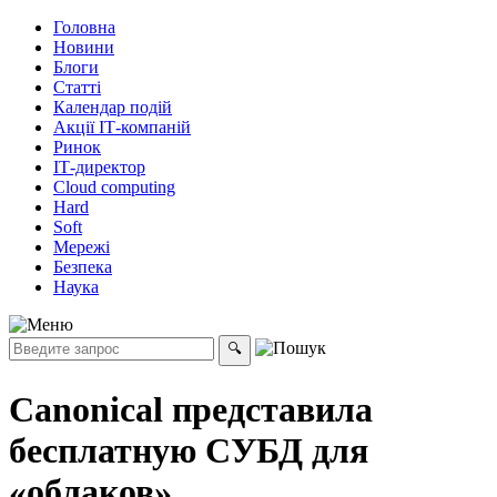
Головна
Новини
Блоги
Статті
Календар подій
Акції ІТ-компаній
Ринок
ІТ-директор
Cloud computing
Hard
Soft
Мережі
Безпека
Наука
Canonical представила
бесплатную СУБД для
«облаков»