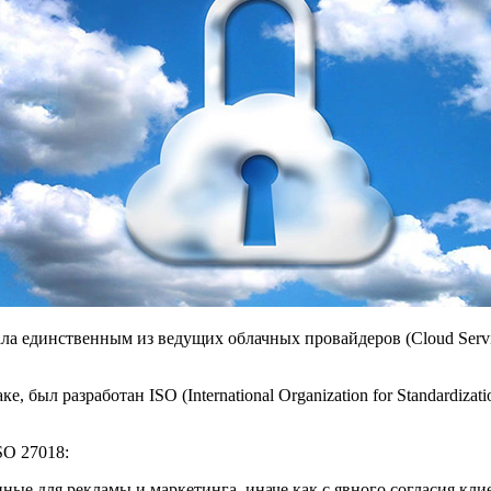
тала единственным из ведущих облачных провайдеров (Cloud Ser
 был разработан ISO (International Organization for Standardiza
SO 27018:
ные для рекламы и маркетинга, иначе как с явного согласия кли