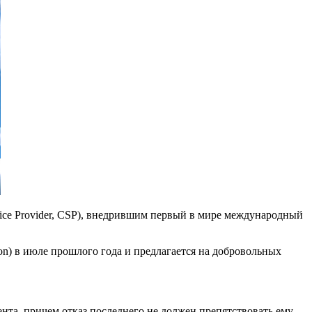
vice Provider, CSP), внедрившим первый в мире международный
tion) в июле прошлого года и предлагается на добровольных
ента, причем отказ последнего не должен препятствовать ему