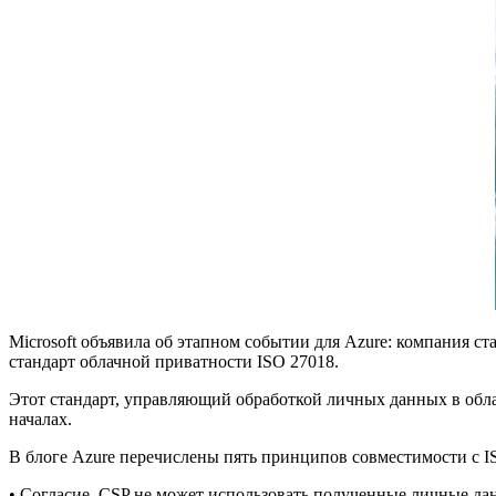
Microsoft объявила об этапном событии для Azure: компания с
стандарт облачной приватности ISO 27018.
Этот стандарт, управляющий обработкой личных данных в облаке,
началах.
В блоге Azure перечислены пять принципов совместимости с I
• Согласие. CSP не может использовать полученные личные дан