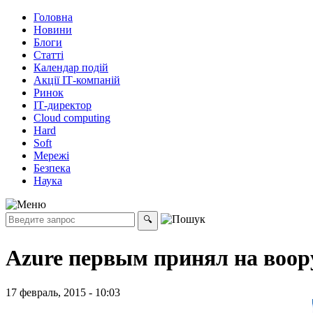
Головна
Новини
Блоги
Статті
Календар подій
Акції ІТ-компаній
Ринок
ІТ-директор
Cloud computing
Hard
Soft
Мережі
Безпека
Наука
Azure первым принял на воор
17 февраль, 2015 - 10:03