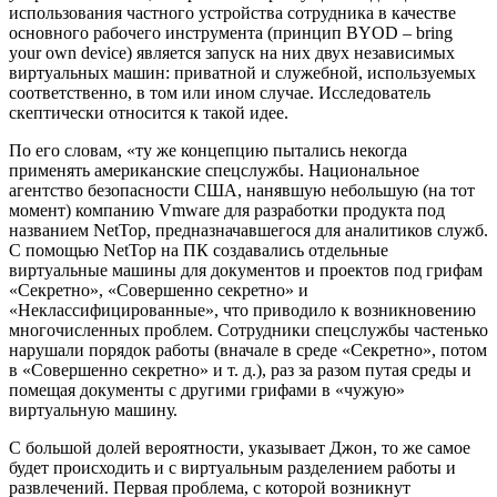
использования частного устройства сотрудника в качестве
основного рабочего инструмента (принцип BYOD – bring
your own device) является запуск на них двух независимых
виртуальных машин: приватной и служебной, используемых
соответственно, в том или ином случае. Исследователь
скептически относится к такой идее.
По его словам, «ту же концепцию пытались некогда
применять американские спецслужбы. Национальное
агентство безопасности США, нанявшую небольшую (на тот
момент) компанию Vmware для разработки продукта под
названием NetTop, предназначавшегося для аналитиков служб.
С помощью NetTop на ПК создавались отдельные
виртуальные машины для документов и проектов под грифам
«Секретно», «Совершенно секретно» и
«Неклассифицированные», что приводило к возникновению
многочисленных проблем. Сотрудники спецслужбы частенько
нарушали порядок работы (вначале в среде «Секретно», потом
в «Совершенно секретно» и т. д.), раз за разом путая среды и
помещая документы с другими грифами в «чужую»
виртуальную машину.
С большой долей вероятности, указывает Джон, то же самое
будет происходить и с виртуальным разделением работы и
развлечений. Первая проблема, с которой возникнут