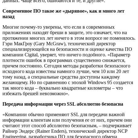
данных. Чаще всего, ошибаются и те, и другие».
Современное ПО такое же «дырявое», как и много лет
назад
Многие почему-то уверены, что если в современных
приложениях находят бреши в защите, это означает, что на
протяжении многих лет ничего в этом вопросе не поменялось.
Гэри МакГроу (Gary McGraw), технический директор
специализирующейся на безопасности и оценке качества ПО
компании Cigital, уверяет, что ничего подобного. «Параметр
плотности ошибок в программах существенно снижается,
причем постоянно. Сегодня методы разработки безопасного
исходного кода известны намного лучше, чем 10 или 20 лет
тому назад, а специальные средства доступны каждому
желающему. Но по сравнению с эпохой Windows 95 создается
так много кода – буквально квадратные километры – что
избежать брешей невозможно».
Передача информации через SSL абсолютно безопасна
«Компании обычно применяют SSL для передачи важной
информации клиентам или получения ее от них, причем они
считают этот способ абсолютно безопасным, – подчеркивает
Райнер Эндерс (Rainer Enders), технический директор NCP
Engineering, разработчика ПО для безопасного обмена