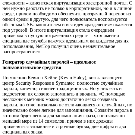
сложности – клиентская виртуализация электронной почты. С
ней нужно работать не только в корпоративной, но и в личной
среде, причем необходимо обеспечить прозрачный перенос из
одной среды в другую, для чего пользователь воспользуется
обычным USB-накопителем и вся идея «разделения» окажется
под угрозой. В итоге виртуализация стала очередным
примером в пустую потраченных средств – хотя именно
специальные службы кажутся идеальным кандидатом для их
использования, NetTop получил очень незначительное
распространение».
Генератор случайных паролей – идеальное
пользовательское средство
По мнению Кевина Хейли (Kevin Haley), возглавляющего
центр Security Response в Symantec, полностью случайные
пароли, конечно, сильнее традиционных. Но у них есть и
недостаток: их сложно запоминать и вводить. «С помощью
несложных методик можно достаточно легко создавать
пароли, по силе нисколько не отличающиеся от случайных, но
значительно более легкие для запоминания. Создайте пароль в
котором будет легкая для запоминания фраза, состоящая по
меньшей мере из 14 символов, причем в них должны
применяться заглавные и строчные буквы, две цифры и два
специальных знака.