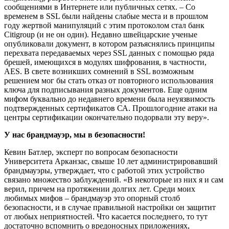
сообщениями в Интернете или публичных сетях. – Со
временем в SSL были найдены слабые места и в прошлом
году жертвой манипуляций с этим протоколом стал банк
Citigroup (и не он один). Недавно швейцарские ученые
опубликовали документ, в котором разъяснялись принципы
перехвата передаваемых через SSL данных с помощью ряда
брешей, имеющихся в модулях шифрования, в частности,
AES. В свете возникших сомнений в SSL возможным
решением мог бы стать отказ от повторного использования
ключа для подписывания разных документов. Еще одним
мифом буквально до недавнего времени была неуязвимость
подтвержденных сертификатов СА. Прошлогодние атаки на
центры сертификации окончательно подорвали эту веру».
У нас брандмауэр, мы в безопасности!
Кевин Батлер, эксперт по вопросам безопасности
Университета Арканзас, свыше 10 лет администрировавший
брандмауэры, утверждает, что с работой этих устройство
связано множество заблуждений. «В некоторые из них я и сам
верил, причем на протяжении долгих лет. Среди моих
любимых мифов – брандмауэр это опорный столб
безопасности, и в случае правильной настройки он защитит
от любых неприятностей. Что касается последнего, то тут
достаточно вспомнить о вредоносных приложениях,