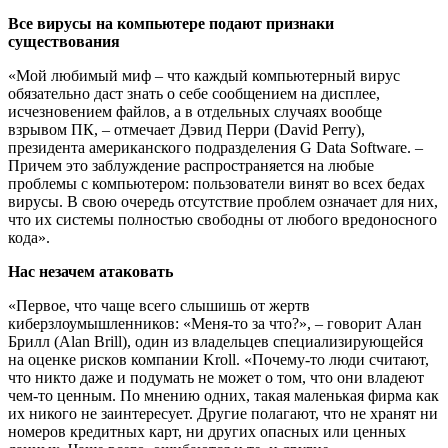
Все вирусы на компьютере подают признаки
существования
«Мой любимый миф – что каждый компьютерный вирус
обязательно даст знать о себе сообщением на дисплее,
исчезновением файлов, а в отдельных случаях вообще
взрывом ПК, – отмечает Дэвид Перри (David Perry),
президента американского подразделения G Data Software. –
Причем это заблуждение распространяется на любые
проблемы с компьютером: пользователи винят во всех бедах
вирусы. В свою очередь отсутствие проблем означает для них,
что их системы полностью свободны от любого вредоносного
кода».
Нас незачем атаковать
«Первое, что чаще всего слышишь от жертв
киберзлоумышленников: «Меня-то за что?», – говорит Алан
Брилл (Alan Brill), один из владельцев специализирующейся
на оценке рисков компании Kroll. «Почему-то люди считают,
что никто даже и подумать не может о том, что они владеют
чем-то ценным. По мнению одних, такая маленькая фирма как
их никого не заинтересует. Другие полагают, что не хранят ни
номеров кредитных карт, ни других опасных или ценных