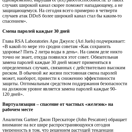
случаях широкий канал скорее поможет нападающему, а не
защищающемуся. На сегодня всего примерно в четверти
случаев атак DDoS более широкий канал стал бы каким-то
спасением».
Смена паролей каждые 30 дней
Глава RSA Laboratories Ари Джуелс (Ari Juels) подчеркивает:
«В какой-то мере это сродни советам «Как сохранить
здоровье? Пить 2 литра воды в день». На самом деле никто
точно не знает, откуда появился этот совет. Обязательная
замена паролей каждые 30 дней может применяться в
определенных случаях, связанных с действительно высоким
риском. В обычной же жизни постоянная смена паролей
может, наоборот, привести к снижению эффективности
защиты. Оптимальным средством поддержания безопасности
на должном уровне является замена паролей каждые 90-
120 дней».
Виртуализация – спасение от частных «железок» на
рабочем месте
Аналитик Gartner Джон Прескаторе (John Pescatore) обращает
внимание на все шире распространяющуюся сегодня
уверенность в том, что решением растущей тенденции