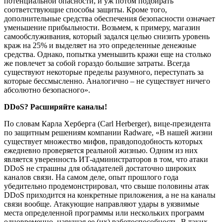
потенциальной опасности, и уж потом подбирать
соответствующие способы защиты. Кроме того,
дополнительные средства обеспечения безопасности означает
уменьшение прибыльности. Возьмем, к примеру, магазин
самообслуживания, который задался целью снизить уровень
краж на 25% и выделяет на это определенные денежные
средства. Однако, попытка уменьшить кражи еще на столько
же повлечет за собой гораздо большие затраты. Всегда
существуют некоторые пределы разумного, переступать за
которые бессмысленно. Аналогично – не существует ничего
абсолютно безопасного».
DDoS? Расширяйте каналы!
По словам Карла Херберга (Carl Herberger), вице-президента
по защитным решениям компании Radware, «В нашей жизни
существует множество мифов, правдоподобность которых
ежедневно проверяется реальной жизнью. Одним из них
является уверенность ИТ-администраторов в том, что атаки
DDoS не страшны для обладателей достаточно широких
каналов связи. На самом деле, опыт прошлого года
убедительно продемонстрировал, что свыше половины атак
DDoS приходится на конкретные приложения, а не на каналы
связи вообще. Атакующие направляют удары в уязвимые
места определенной программы или нескольких программ
одновременно, нарушая ее (их) работоспособность. В таких