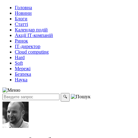
Головна
Новини
Блоги
Статті
Календар подій
Акції ІТ-компаній
Ринок
ІТ-директор
Cloud computing
Hard
Soft
Мережі
Безпека
Наука