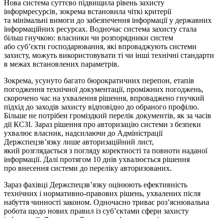
Нова система суттєво підвищила рівень захисту
інформресурсів, зокрема встановила чіткі критерії
та мінімальні вимоги до забезпечення інформації у державних
інформаційних ресурсах. Водночас система захисту стала
більш гнучкою: власники чи розпорядники систем
або суб’єкти господарювання, які впроваджують системи
захисту, можуть використовувати ті чи інші технічні стандарти
в межах встановлених параметрів.
Зокрема, усунуто багато бюрократичних перепон, етапів
погодження технічної документації, проміжних погоджень,
скорочено час на ухвалення рішення, впроваджено гнучкий
підхід до заходів захисту відповідно до обраного профілю.
Більше не потрібен громіздкий перелік документів, як за часів
дії КСЗІ. Зараз рішення про авторизацію системи з безпеки
ухвалює власник, надсилаючи до Адміністрації
Держспецзв’язку лише авторизаційний лист,
який розглядається з погляду коректності та повноти наданої
інформації. Далі протягом 10 днів ухвалюється рішення
про внесення системи до переліку авторизованих.
Зараз фахівці Держспецзв’язку оцінюють ефективність
технічних і нормативно-правових рішень, ухвалених після
набуття чинності законом. Одночасно триває роз’яснювальна
робота щодо нових правил із суб’єктами сфери захисту