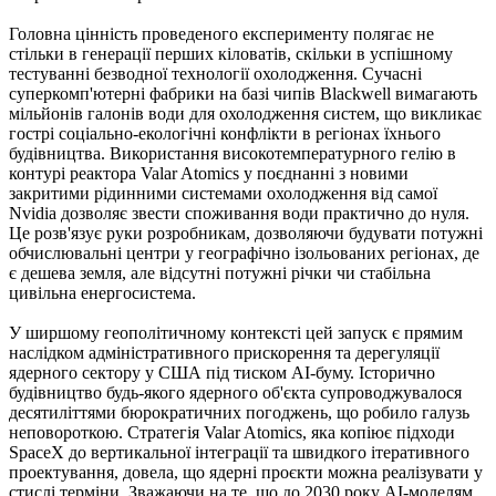
Головна цінність проведеного експерименту полягає не
стільки в генерації перших кіловатів, скільки в успішному
тестуванні безводної технології охолодження. Сучасні
суперкомп'ютерні фабрики на базі чипів Blackwell вимагають
мільйонів галонів води для охолодження систем, що викликає
гострі соціально-екологічні конфлікти в регіонах їхнього
будівництва. Використання високотемпературного гелію в
контурі реактора Valar Atomics у поєднанні з новими
закритими рідинними системами охолодження від самої
Nvidia дозволяє звести споживання води практично до нуля.
Це розв'язує руки розробникам, дозволяючи будувати потужні
обчислювальні центри у географічно ізольованих регіонах, де
є дешева земля, але відсутні потужні річки чи стабільна
цивільна енергосистема.
У ширшому геополітичному контексті цей запуск є прямим
наслідком адміністративного прискорення та дерегуляції
ядерного сектору у США під тиском АІ-буму. Історично
будівництво будь-якого ядерного об'єкта супроводжувалося
десятиліттями бюрократичних погоджень, що робило галузь
неповороткою. Стратегія Valar Atomics, яка копіює підходи
SpaceX до вертикальної інтеграції та швидкого ітеративного
проектування, довела, що ядерні проєкти можна реалізувати у
стислі терміни. Зважаючи на те, що до 2030 року АІ-моделям