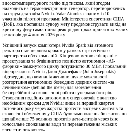
високотемпературного гелію під тиском, який згодом
надходить на термоелектричний генератор, перетворюючись
на струм для заліза Nvidia. Valar Atomics є одним із 10
учасників пілотної програми Міністерства енергетики США
(DoE), яка поставила сувору мету продемонструвати вихід на
критичну фазу самостійної реакції для трьох приватних малих
реакторів до 4 липня 2026 року.
Успішний запуск комп'ютера Nvidia Spark від атомного
реактора став першим кроком у рамках стратегічного
партнерства обох компаній. Кінцевою метою співпраці є
проектування та будівництво повністю автономної «АІ-
фабрики» замкнутого циклу потужністю 30 МВт. Глобальний
віцепрезидент Nvidia Джон Джозефакіс (John Josephakis)
підтвердив, що компанія активно шукає можливості
розгортання автономних безводних ядерних систем «за
лічильником» (behind-the-meter) для забезпечення
безперебійної та екологічної роботи суперкомп'ютерів.
Створення подібних автономних енерговузлів є життєво
необхідним кроком для Nvidia: лише за перший квартал
поточного року через жорсткі протести місцевих жителів та
екологічні обмеження у США було заморожено або скасовано
щонайменше 75 великих проєктів дата-центрів через їхнє
колосальне споживання води та перевантаження міських
енергетичних мереж.