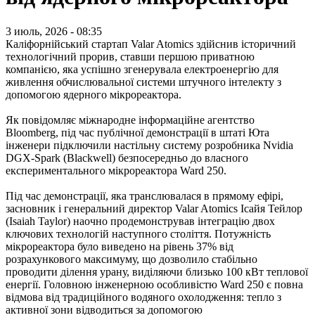
3 июль, 2026 - 08:35
Каліфорнійський стартап Valar Atomics здійснив історичний
технологічний прорив, ставши першою приватною
компанією, яка успішно згенерувала електроенергію для
живлення обчислювальної системи штучного інтелекту з
допомогою ядерного мікрореактора.
Як повідомляє міжнародне інформаційне агентство
Bloomberg, під час публічної демонстрації в штаті Юта
інженери підключили настільну систему розробника Nvidia
DGX-Spark (Blackwell) безпосередньо до власного
експериментального мікрореактора Ward 250.
Під час демонстрації, яка транслювалася в прямому ефірі,
засновник і генеральний директор Valar Atomics Ісайя Тейлор
(Isaiah Taylor) наочно продемонстрував інтеграцію двох
ключових технологій наступного століття. Потужність
мікрореактора було виведено на рівень 37% від
розрахункового максимуму, що дозволило стабільно
проводити ділення урану, виділяючи близько 100 кВт теплової
енергії. Головною інженерною особливістю Ward 250 є повна
відмова від традиційного водяного охолодження: тепло з
активної зони відводиться за допомогою