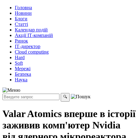
Головна
Новини
Блоги
Статті
Календар подій
Акції ІТ-компаній
Ринок
ІТ-директор
Cloud computing
Hard
Soft
Мережі
Безпека
Наука
Valar Atomics вперше в історії
заживив комп'ютер Nvidia
від ядерного мікрореактора