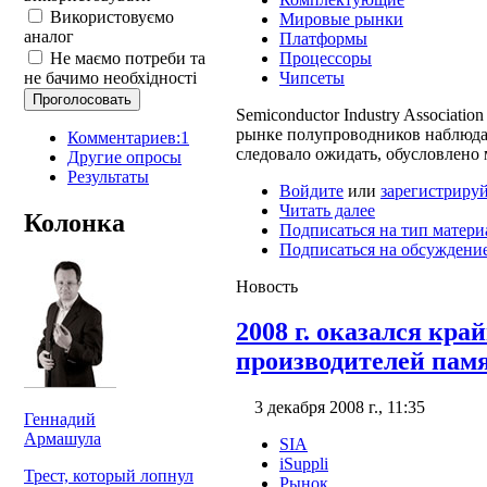
Використовуємо
Мировые рынки
аналог
Платформы
Процессоры
Не маємо потреби та
Чипсеты
не бачимо необхідності
Semiconductor Industry Association
рынке полупроводников наблюдае
Комментариев:1
следовало ожидать, обусловлено
Другие опросы
Результаты
Войдите
или
зарегистрируй
Читать далее
Колонка
Подписаться на тип матери
Подписаться на обсуждени
Новость
2008 г. оказался кра
производителей пам
3 декабря 2008 г., 11:35
Геннадий
Армашула
SIA
iSuppli
Трест, который лопнул
Рынок