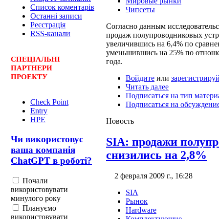
Мировые рынки
Список коментарів
Чипсеты
Останні записи
Реєстрація
Согласно данным исследовательс
RSS-канали
продаж полупроводниковых устрой
увеличившись на 6,4% по сравне
уменьшившись на 25% по отнош
СПЕЦ
І
АЛЬНІ
года.
ПАРТНЕРИ
ПРОЕКТУ
Войдите
или
зарегистрируй
Читать далее
Подписаться на тип матери
Check Point
Подписаться на обсуждени
Entry
HPE
Новость
Чи використовує
SIA: продажи полупро
ваша компанія
снизились на 2,8%
ChatGPT в роботі?
2 февраля 2009 г., 16:28
Почали
використовувати
SIA
минулого року
Рынок
Плануємо
Hardware
використовувати
Комплектующие