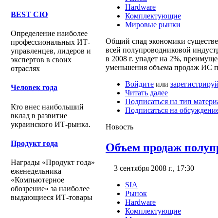
Hardware
BEST CIO
Комплектующие
Мировые рынки
Определение наиболее
Общий спад экономики существен
профессиональных ИТ-
всей полупроводниковой индуст
управленцев, лидеров и
в 2008 г. упадет на 2%, преимуще
экспертов в своих
уменьшения объема продаж ИС п
отраслях
Войдите
или
зарегистрируй
Человек года
Читать далее
Подписаться на тип матери
Кто внес наибольший
Подписаться на обсуждени
вклад в развитие
украинского ИТ-рынка.
Новость
Продукт года
Объем продаж полуп
Награды «Продукт года»
3 сентября 2008 г., 17:30
еженедельника
«Компьютерное
SIA
обозрение» за наиболее
Рынок
выдающиеся ИТ-товары
Hardware
Комплектующие