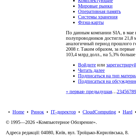
Комплектующие
Мировые рынки
Оперативная память
Системы хранения
Флэш-карты
По данным компании SIA, в мае
полупроводников достигли 21,8 м
аналогичный период прошлого го
2008 г. Таким образом, за первые
103,4 млрд долл., на 5,3% больше 
Войдите
или
зарегистрируй
Читать далее
Подписаться на тип матери
Подписаться на обсуждени
« первая
‹ предыдущая
…
2
3
4
5
6
7
8
•
Home
•
Ринок
•
IТ-директор
•
CloudComputing
•
Hard
© 1995—2026 «Компьютерное Обозрение».
Адреса редакції: 04080, Київ, вул. Троїцько-Кирилівська, 8.