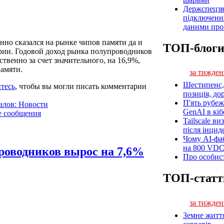
Держспецзв
підключенн
даними про 
но сказался на рынке чипов памяти да и
ТОП-блог
рии. Годовой доход рынка полупроводников
ственно за счет значительного, на 16,9%,
амяти.
за тижден
Шестипенс, 
тесь
, чтобы вы могли писать комментарии
позиція, до
П'ять рубеж
алов: Новости
GenAI в кіб
е сообщения
Tailscale ви
після інцид
Чому AI-фа
на 800 VD
роводников вырос на 7,6%
Про особист
ТОП-статт
за тижден
Земне житт