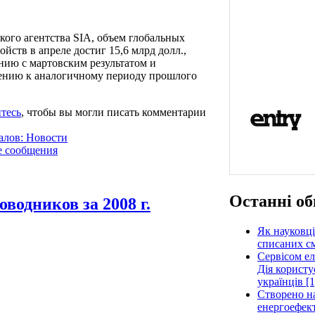
кого агентства SIA, объем глобальных
ств в апреле достиг 15,6 млрд долл.,
нию с мартовским результатом и
ению к аналогичному периоду прошлого
тесь
, чтобы вы могли писать комментарии
алов: Новости
е сообщения
Останні об
водников за 2008 г.
Як науковці
списаних см
Сервісом е
Дія користу
українців [1
Створено н
енергоефект