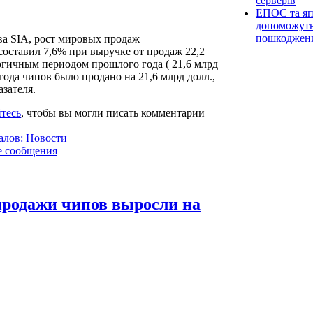
серверів
ЕПОС та яп
допоможуть 
пошкоджен
ва SIA, рост мировых продаж
составил 7,6% при выручке от продаж 22,2
огичным периодом прошлого года ( 21,6 млрд
 года чипов было продано на 21,6 млрд долл.,
азателя.
тесь
, чтобы вы могли писать комментарии
алов: Новости
е сообщения
продажи чипов выросли на