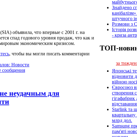
майбутнього
Знайдено сп
канібалізм»
штучного ін
Розмови з C
Історія роз
 (SIA) объявила, что впервые с 2001 г. на
- криза ант
тся спад годового уровня продаж, что как и
 мировым экономическим кризисом.
ТОП-нови
тесь
, чтобы вы могли писать комментарии
за тижден
алов: Новости
е сообщения
Японські т
відновити 
війною носі
Євросоюз ви
йне неудачным для
створення 
гігафабрик
яти
відставанн
Starlink та
квартальну 
млрд дол.
Samsung пр
пам'яті нов
шарами