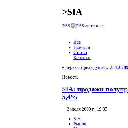
>
SIA
RSS
Все
Новости
Статьи
Колонки
« первая
‹ предыдущая
…
2
3
4
5
6
7
8
Новость
SIA: продажи полупр
5,4%
3 июля 2009 г., 19:35
SIA
Рынок