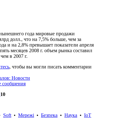
 нынешнего года мировые продажи
лрд долл., что на 7,5% больше, чем за
да и на 2,8% превышает показатели апреля
 пять месяцев 2008 г. объем рынка составил
чем в 2007 г.
тесь
, чтобы вы могли писать комментарии
алов: Новости
е сообщения
9
10
•
Soft
•
Мережі
•
Безпека
•
Наука
•
IoT