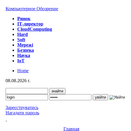
Компьютерное Обозрение
Ринок
IТ-директор
CloudComputing
Hard
Soft
Мережі
Безпека
Наука
IoT
Home
08.08.2026 г.
Зареєструватись
Нагадати пароль
`
Главная