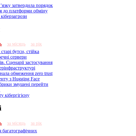
’язку затвердила порядок
я до платформи обміну
кіберзагрози
и
ь
за місяць
за рік
старі бутси, стійка
речні сервери
ів. Сценарії застосування
ерінфраструктурі
знала обмеження zero trust
енту з Hugging Face
брики змушені перейти
C
у кібергігієну
і
ь
за місяць
за рік
я багатографічних