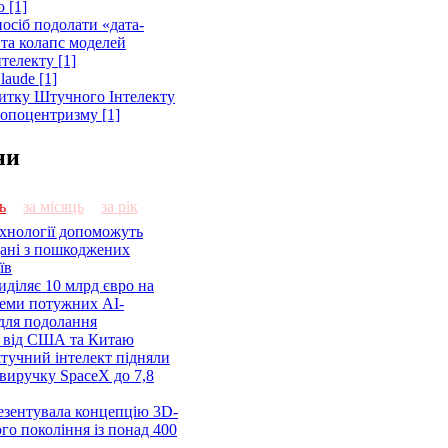
 [1]
осіб подолати «дата-
 та колапс моделей
телекту [1]
laude [1]
витку Штучного Інтелекту
ропоцентризму [1]
ни
ь
за місяць
за рік
ехнології допоможуть
дані з пошкоджених
їв
діляє 10 млрд євро на
семи потужних AI-
 для подолання
я від США та Китаю
 штучний інтелект підняли
виручку SpaceX до 7,8
езентувала концепцію 3D-
ого покоління із понад 400