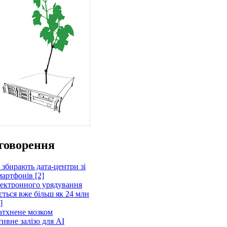
говорення
 збирають дата-центри зі
артфонів [2]
лектронного урядування
ється вже більш як 24 млн
]
атхнене мозком
ивне залізо для AI