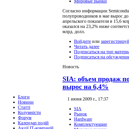
Мировые рынки
Согласно информации Semiconducto
полупроводников в мае вырос до 
апрельского показателя в 15,6 мл
оказался на 23,2% ниже соответс
млрд. долл.
Войдите
или
зарегистрируй
Читать далее
Подписаться на тип матери
Подписаться на обсуждени
Новость
SIA: объем продаж п
вырос на 6,4%
Блоги
1 июня 2009 г., 17:37
Новини
Статті
SIA
Колумністи
Рынок
Форум
Hardware
Календар подій
Комплектующие
Акції ІТ-компаній