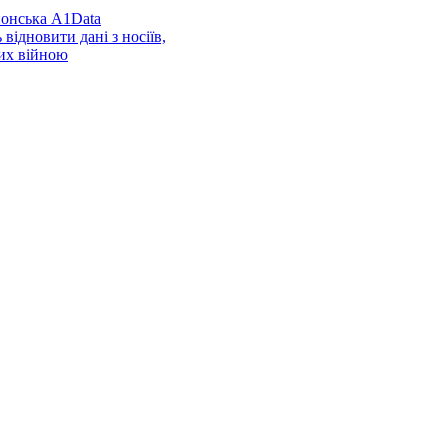
онська A1Data
відновити дані з носіїв,
их війною