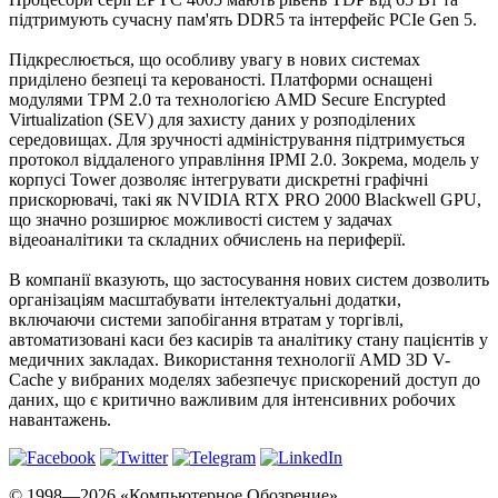
підтримують сучасну пам'ять DDR5 та інтерфейс PCIe Gen 5.
Підкреслюється, що особливу увагу в нових системах
приділено безпеці та керованості. Платформи оснащені
модулями TPM 2.0 та технологією AMD Secure Encrypted
Virtualization (SEV) для захисту даних у розподілених
середовищах. Для зручності адміністрування підтримується
протокол віддаленого управління IPMI 2.0. Зокрема, модель у
корпусі Tower дозволяє інтегрувати дискретні графічні
прискорювачі, такі як NVIDIA RTX PRO 2000 Blackwell GPU,
що значно розширює можливості систем у задачах
відеоаналітики та складних обчислень на периферії.
В компанії вказують, що застосування нових систем дозволить
організаціям масштабувати інтелектуальні додатки,
включаючи системи запобігання втратам у торгівлі,
автоматизовані каси без касирів та аналітику стану пацієнтів у
медичних закладах. Використання технології AMD 3D V-
Cache у вибраних моделях забезпечує прискорений доступ до
даних, що є критично важливим для інтенсивних робочих
навантажень.
© 1998—2026 «Компьютерное Обозрение».