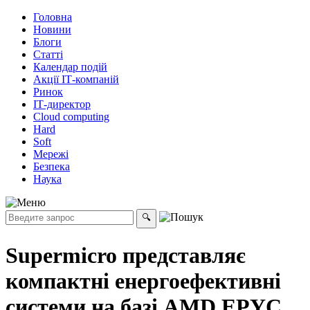
Головна
Новини
Блоги
Статті
Календар подій
Акції ІТ-компаній
Ринок
ІТ-директор
Cloud computing
Hard
Soft
Мережі
Безпека
Наука
Supermicro представляє
компактні енергоефективні
системи на базі AMD EPYC