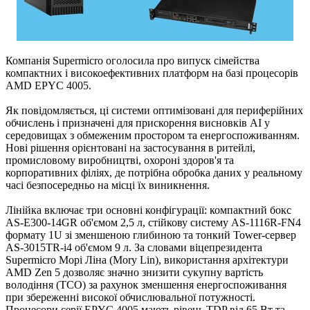
Компанія Supermicro оголосила про випуск сімейства
компактних і високоефективних платформ на базі процесорів
AMD EPYC 4005.
Як повідомляється, ці системи оптимізовані для периферійних
обчислень і призначені для прискорення висновків AI у
середовищах з обмеженим простором та енергоспоживанням.
Нові рішення орієнтовані на застосування в ритейлі,
промисловому виробництві, охороні здоров'я та
корпоративних філіях, де потрібна обробка даних у реальному
часі безпосередньо на місці їх виникнення.
Лінійка включає три основні конфігурації: компактний бокс
AS-E300-14GR об'ємом 2,5 л, стійкову систему AS-1116R-FN4
формату 1U зі зменшеною глибиною та тонкий Tower-сервер
AS-3015TR-i4 об'ємом 9 л. За словами віцепрезидента
Supermicro Морі Ліна (Mory Lin), використання архітектури
AMD Zen 5 дозволяє значно знизити сукупну вартість
володіння (TCO) за рахунок зменшення енергоспоживання
при збереженні високої обчислювальної потужності.
Процесори серії EPYC 4005 мають рівень TDP від 65 Вт та