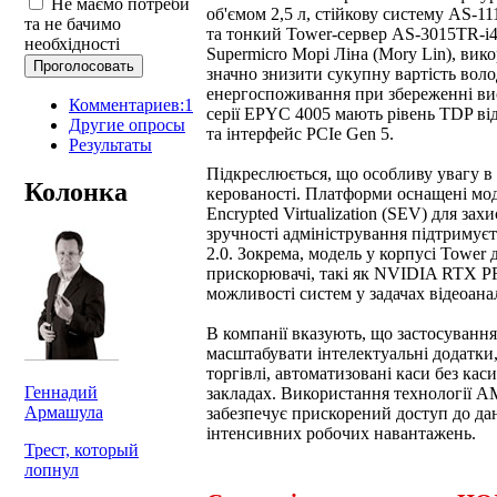
Не маємо потреби
об'ємом 2,5 л, стійкову систему AS-
та не бачимо
та тонкий Tower-сервер AS-3015TR-i4 
необхідності
Supermicro Морі Ліна (Mory Lin), ви
значно знизити сукупну вартість вол
енергоспоживання при збереженні ви
Комментариев:1
серії EPYC 4005 мають рівень TDP ві
Другие опросы
та інтерфейс PCIe Gen 5.
Результаты
Підкреслюється, що особливу увагу в 
Колонка
керованості. Платформи оснащені мо
Encrypted Virtualization (SEV) для за
зручності адміністрування підтримує
2.0. Зокрема, модель у корпусі Tower 
прискорювачі, такі як NVIDIA RTX P
можливості систем у задачах відеоана
В компанії вказують, що застосування
масштабувати інтелектуальні додатки
торгівлі, автоматизовані каси без кас
Геннадий
закладах. Використання технології 
Армашула
забезпечує прискорений доступ до да
інтенсивних робочих навантажень.
Трест, который
лопнул