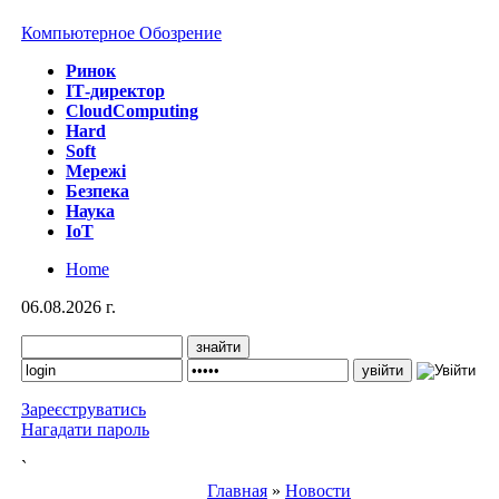
Компьютерное Обозрение
Ринок
IТ-директор
CloudComputing
Hard
Soft
Мережі
Безпека
Наука
IoT
Home
06.08.2026 г.
Зареєструватись
Нагадати пароль
`
Главная
»
Новости