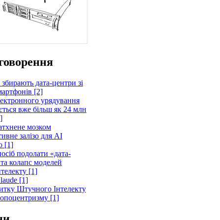
говорення
 збирають дата-центри зі
артфонів [2]
лектронного урядування
ється вже більш як 24 млн
]
атхнене мозком
ивне залізо для AI
 [1]
осіб подолати «дата-
 та колапс моделей
телекту [1]
laude [1]
витку Штучного Інтелекту
ропоцентризму [1]
ни