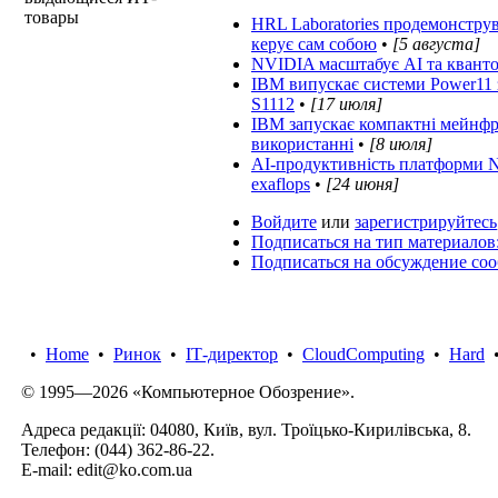
товары
HRL Laboratories продемонстру
керує сам собою
•
[5 августа]
NVIDIA масштабує AI та квантові
IBM випускає системи Power11 
S1112
•
[17 июля]
IBM запускає компактні мейнфр
використанні
•
[8 июля]
AI-продуктивність платформи N
exaflops
•
[24 июня]
Войдите
или
зарегистрируйтесь
Подписаться на тип материалов
Подписаться на обсуждение со
•
Home
•
Ринок
•
IТ-директор
•
CloudComputing
•
Hard
© 1995—2026 «Компьютерное Обозрение».
Адреса редакції: 04080, Київ, вул. Троїцько-Кирилівська, 8.
Телефон:
(044) 362-86-22
.
E-mail:
edit@ko.com.ua