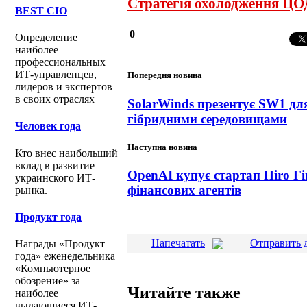
Стратегія охолодження ЦОД
BEST CIO
0
Определение
наиболее
профессиональных
ИТ-управленцев,
Попередня новина
лидеров и экспертов
в своих отраслях
SolarWinds презентує SW1 дл
гібридними середовищами
Человек года
Наступна новина
Кто внес наибольший
вклад в развитие
OpenAI купує стартап Hiro Fi
украинского ИТ-
фінансових агентів
рынка.
Продукт года
Напечатать
Отправить 
Награды «Продукт
года» еженедельника
«Компьютерное
обозрение» за
Читайте также
наиболее
выдающиеся ИТ-