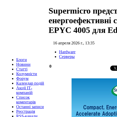
Supermicro предс
енергоефективні 
EPYC 4005 для Ed
16 апреля 2026 г., 13:35
Hardware
Серверы
Блоги
Новини
0
Статті
Колумністи
Форум
Календар подій
Акції ІТ-
компаній
Список
коментарів
Останні записи
Реєстрація
RSS-канали