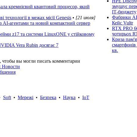
HPE Discove
змушує пер
вала кремнієвий квантовий процесор, який
ІТ-бюджету
Фабрики AI
 технології в межах місії Genesis
•
[21 июля]
Кейс Vultr
з AI-агентами та новий компактний сервер
RTX PRO 60
чотирьох R
ейми z17 та системи LinuxONE у стійковому
Криза пам'я
смартфонів 
VIDIA Vera Rubin досягає 7
кв.
, чтобы вы могли писать комментарии
: Новости
общения
•
Soft
•
Мережі
•
Безпека
•
Наука
•
IoT