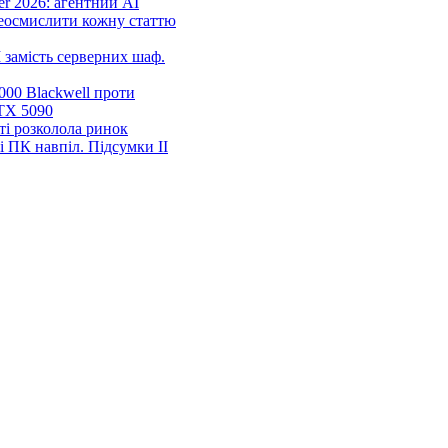
r 2026: агентний AI
еосмислити кожну статтю
 замість серверних шаф.
00 Blackwell проти
TX 5090
ті розколола ринок
і ПК навпіл. Підсумки ІІ