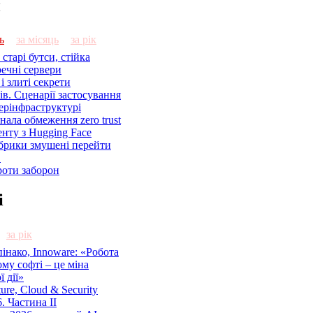
и
ь
за місяць
за рік
старі бутси, стійка
речні сервери
і злиті секрети
ів. Сценарії застосування
ерінфраструктурі
знала обмеження zero trust
енту з Hugging Face
брики змушені перейти
C
роти заборон
і
за рік
нако, Innoware: «Робота
ому софті – це міна
 дії»
cture, Cloud & Security
. Частина ІІ