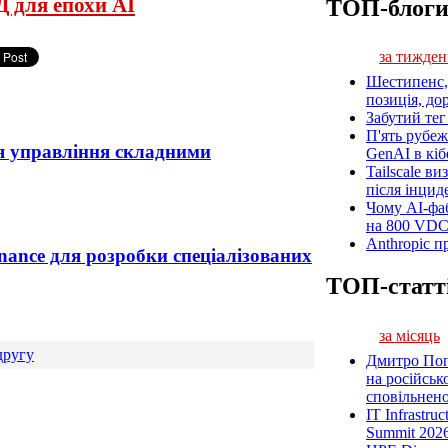
 для епохи AI
ТОП-блог
за тижден
Шестипенс, 
позиція, до
Забутий тег 
П'ять рубеж
я управління складними
GenAI в кіб
Tailscale ви
після інцид
Чому AI-фа
на 800 VD
Anthropic п
nance для розробки спеціалізованих
ТОП-статт
за місяць
другу
Дмитро Попі
на російськ
сповільненої
IT Infrastru
Summit 2026