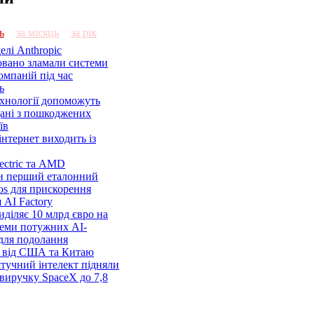
ь
за місяць
за рік
елі Anthropic
овано зламали системи
омпаній під час
ь
ехнології допоможуть
дані з пошкоджених
їв
нтернет виходить із
lectric та AMD
и перший еталонний
os для прискорення
 AI Factory
діляє 10 млрд євро на
семи потужних AI-
 для подолання
я від США та Китаю
 штучний інтелект підняли
виручку SpaceX до 7,8