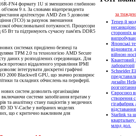
1116R-FN4 формату 1U зі зменшеною глибиною
об'ємом 9 л. За словами віцепрезидента
за тижден
користання архітектури AMD Zen 5 дозволяє
одіння (TCO) за рахунок зменшення
Тепер й мод
сокої обчислювальної потужності. Процесори
несанкціон
д 65 Вт та підтримують сучасну пам'ять DDR5
сторонніх к
випробуван
Японські т
нових системах приділено безпеці та
відновити 
дулями TPM 2.0 та технологією AMD Secure
війною носі
хисту даних у розподілених середовищах. Для
Квантовий і
ться протокол віддаленого управління IPMI
лабораторії
дозволяє інтегрувати дискретні графічні
Schneider E
RO 2000 Blackwell GPU, що значно розширює
представил
літики та складних обчислень на периферії.
дизайн Heli
розгортання
 нових систем дозволить організаціям
Євросоюз ви
, включаючи системи запобігання втратам у
створення 
ирів та аналітику стану пацієнтів у медичних
гігафабрик
AMD 3D V-Cache у вибраних моделях
відставанн
них, що є критично важливим для
Starlink та
квартальну 
млрд дол.