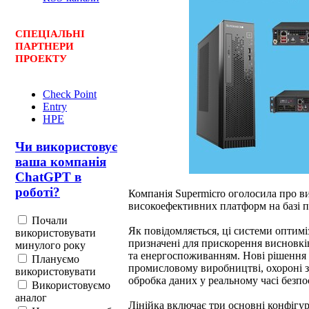
СПЕЦ
І
АЛЬНІ
ПАРТНЕРИ
ПРОЕКТУ
Check Point
Entry
HPE
Чи використовує
ваша компанія
ChatGPT в
роботі?
Компанія Supermicro оголосила про в
високоефективних платформ на базі
Почали
Як повідомляється, ці системи оптимі
використовувати
призначені для прискорення висновк
минулого року
та енергоспоживанням. Нові рішення о
Плануємо
промисловому виробництві, охороні зд
використовувати
обробка даних у реальному часі безпо
Використовуємо
аналог
Лінійка включає три основні конфігу