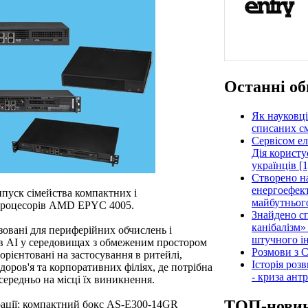
Останні об
Як науковці
списаних см
Сервісом е
Дія користу
українців [1
Створено н
енергоефект
ипуск сімейства компактних і
майбутнього
 процесорів AMD EPYC 4005.
Знайдено сп
канібалізм»
зовані для периферійних обчислень і
штучного ін
ів AI у середовищах з обмеженим простором
Розмови з C
рієнтовані на застосування в ритейлі,
Історія роз
оров'я та корпоративних філіях, де потрібна
- криза ант
середньо на місці їх виникнення.
ТОП-нови
рації: компактний бокс AS-E300-14GR