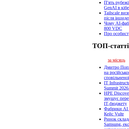
П'ять рубежі
GenAI в кіб
Tailscale ви
після інциде
Чому AI-фаб
800 VDC
Про особисту
ТОП-статті
за місяць
Дмитро Попі
на російсько
сповільненої
IT Infrastruc
Summit 2026.
HPE Discove
змушує пере
ІТ-бюджету
Фабрики AI 
Кейс Vultr
Ринок склад
Samsung, екс