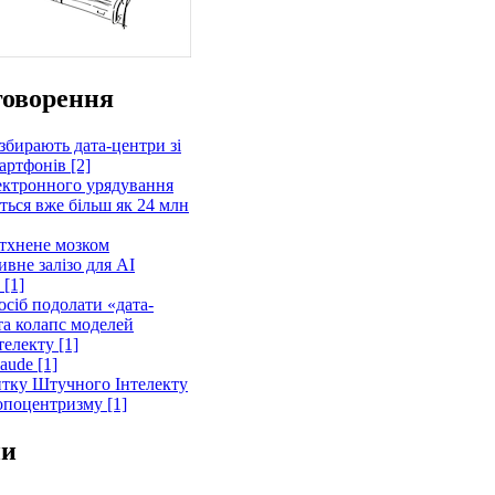
говорення
збирають дата-центри зі
артфонів [2]
ектронного урядування
ться вже більш як 24 млн
тхнене мозком
вне залізо для AI
 [1]
осіб подолати «дата-
та колапс моделей
електу [1]
aude [1]
витку Штучного Інтелекту
опоцентризму [1]
ни