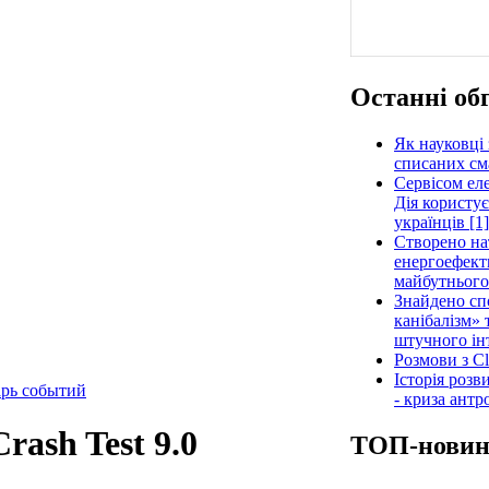
Останні об
Як науковці 
списаних см
Сервісом ел
Дія користує
українців [1]
Створено на
енергоефекти
майбутнього
Знайдено сп
канібалізм» 
штучного інт
Розмови з Cl
Історія роз
рь событий
- криза антр
rash Test 9.0
ТОП-нови