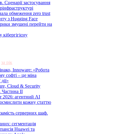
в. Сценарії застосування
ерінфраструктурі
знала обмеження zero trust
нту з Hugging Face
рики змушені перейти на
 кібергігієну
за рік
нако, Innoware: «Робота
му софті – це міна
 дії»
ture, Cloud & Security
 Частина ІІ
r 2026: агентний AI
осмислити кожну статтю
замість серверних шаф.
аних: сегментація
пансія Huawei та