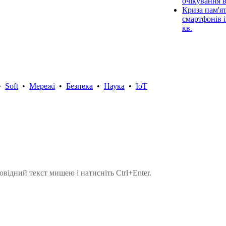
очікування 
Криза пам'ят
смартфонів і
кв.
•
Soft
•
Мережі
•
Безпека
•
Наука
•
IoT
овідний текст мишею і натисніть Ctrl+Enter.