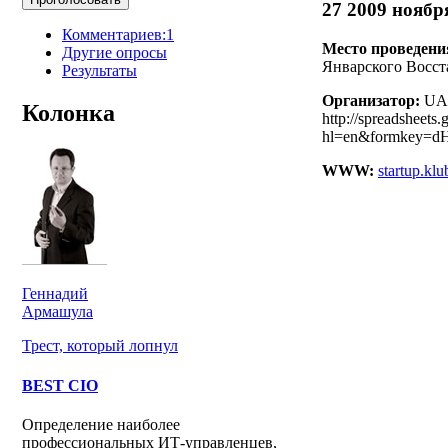
27 2009 ноябр
Комментариев:1
Место проведени
Другие опросы
Январского Восстани
Результаты
Организатор:
UA 
Колонка
http://spreadsheets
hl=en&formkey
WWW:
startup.klu
Геннадий
Армашула
Трест, который лопнул
BEST CIO
Определение наиболее
профессиональных ИТ-управленцев,