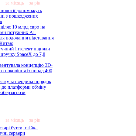
ь
за місяць
за рік
хнології допоможуть
ані з пошкоджених
в
діляє 10 млрд євро на
еми потужних AI-
для подолання відставання
 Китаю
штучний інтелект підняли
виручку SpaceX до 7,8
зентувала концепцію 3D-
го покоління із понад 400
язку затвердила порядок
 до платформи обміну
кіберзагрози
ь
за місяць
за рік
тарі бутси, стійка
ечні сервери