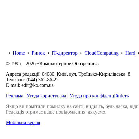
•
Home
•
Ринок
•
IТ-директор
•
CloudComputing
•
Hard
© 1995—2026 «Компьютерное Обозрение».
Адреса редакції: 04080, Київ, вул. Троїцько-Кирилівська, 8.
Телефон:
(044) 362-86-22
.
E-mail:
edit@ko.com.ua
Реклама
|
Угода користувача
|
Угода про конфіденційність
Якщо ви помітили помилку на сайті, виділіть, будь ласка, відп
Редакція отримає ваше повідомлення, дякуємо.
Мобільна версія