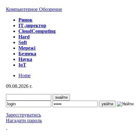
Компьютерное Обозрение
Ринок
IТ-директор
CloudComputing
Hard
Soft
Мережі
Безпека
Наука
IoT
Home
09.08.2026 г.
Зареєструватись
Нагадати пароль
`