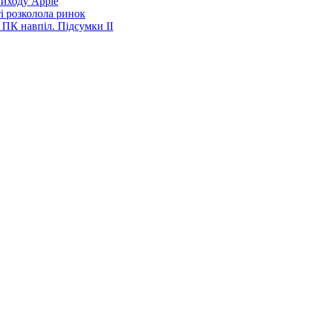
виходу Apple
і розколола ринок
 ПК навпіл. Підсумки ІІ