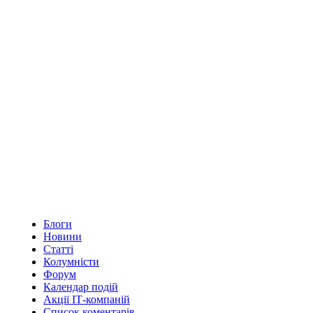
Блоги
Новини
Статті
Колумністи
Форум
Календар подій
Акції ІТ-компаній
Список коментарів