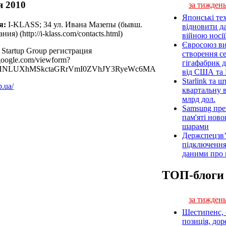
я 2010
за тижден
Японські те
я:
I-KLASS; 34 ул. Ивана Мазепы (бывш.
відновити д
я) (http://i-klass.com/contacts.html)
війною носії
Євросоюз ви
Startup Group регистрация
створення с
.google.com/viewform?
гігафабрик 
=dHNLUXhMSkctaGRrVmI0ZVhJY3RyeWc6MA
від США та
Starlink та 
b.ua/
квартальну 
млрд дол.
Samsung пре
пам'яті ново
шарами
Держспецзв’
підключення
даними про 
ТОП-блоги
за тижден
Шестипенс, с
позиція, дор