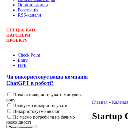
Останні записи
Реєстрація
RSS-канали
СПЕЦ
І
АЛЬНІ
ПАРТНЕРИ
ПРОЕКТУ
Check Point
Entry
HPE
Чи використовує ваша компанія
ChatGPT в роботі?
Почали використовувати минулого
року
Главная
»
Календа
Плануємо використовувати
Використовуємо аналог
Startup C
Не маємо потреби та не бачимо
необхідності