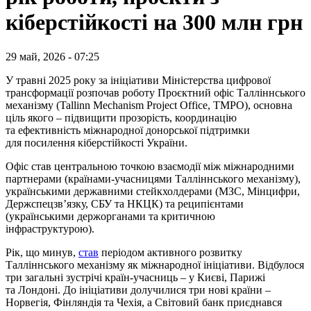
кіберстійкості на 300 млн грн
29 май, 2026 - 07:25
У травні 2025 року за ініціативи Міністерства цифрової
трансформації розпочав роботу Проєктний офіс Талліннського
механізму (Tallinn Mechanism Project Office, TMPO), основна
ціль якого – підвищити прозорість, координацію
та ефективність міжнародної донорської підтримки
для посилення кіберстійкості України.
Офіс став центральною точкою взаємодії між міжнародними
партнерами (країнами-учасницями Талліннського механізму),
українськими державними стейкхолдерами (МЗС, Мінцифри,
Держспецзв’язку, СБУ та НКЦК) та реципієнтами
(українськими держорганами та критичною
інфраструктурою).
Рік, що минув,
став
періодом активного розвитку
Талліннського механізму як міжнародної ініціативи. Відбулося
три загальні зустрічі країн-учасниць – у Києві, Парижі
та Лондоні. До ініціативи долучилися три нові країни –
Норвегія, Фінляндія та Чехія, а Світовий банк приєднався