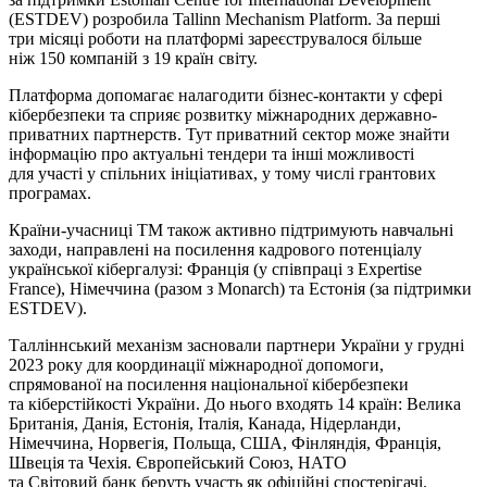
(ESTDEV) розробила Tallinn Mechanism Platform. За перші
три місяці роботи на платформі зареєструвалося більше
ніж 150 компаній з 19 країн світу.
Платформа допомагає налагодити бізнес-контакти у сфері
кібербезпеки та сприяє розвитку міжнародних державно-
приватних партнерств. Тут приватний сектор може знайти
інформацію про актуальні тендери та інші можливості
для участі у спільних ініціативах, у тому числі грантових
програмах.
Країни-учасниці ТМ також активно підтримують навчальні
заходи, направлені на посилення кадрового потенціалу
української кібергалузі: Франція (у співпраці з Expertise
France), Німеччина (разом з Monarch) та Естонія (за підтримки
ESTDEV).
Талліннський механізм засновали партнери України у грудні
2023 року для координації міжнародної допомоги,
спрямованої на посилення національної кібербезпеки
та кіберстійкості України. До нього входять 14 країн: Велика
Британія, Данія, Естонія, Італія, Канада, Нідерланди,
Німеччина, Норвегія, Польща, США, Фінляндія, Франція,
Швеція та Чехія. Європейський Союз, НАТО
та Світовий банк беруть участь як офіційні спостерігачі.