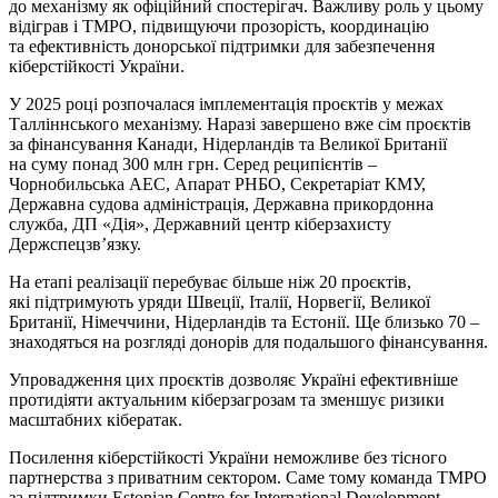
до механізму як офіційний спостерігач. Важливу роль у цьому
відіграв і ТМРО, підвищуючи прозорість, координацію
та ефективність донорської підтримки для забезпечення
кіберстійкості України.
У 2025 році розпочалася імплементація проєктів у межах
Талліннського механізму. Наразі завершено вже сім проєктів
за фінансування Канади, Нідерландів та Великої Британії
на суму понад 300 млн грн. Серед реципієнтів –
Чорнобильська АЕС, Апарат РНБО, Секретаріат КМУ,
Державна судова адміністрація, Державна прикордонна
служба, ДП «Дія», Державний центр кіберзахисту
Держспецзв’язку.
На етапі реалізації перебуває більше ніж 20 проєктів,
які підтримують уряди Швеції, Італії, Норвегії, Великої
Британії, Німеччини, Нідерландів та Естонії. Ще близько 70 –
знаходяться на розгляді донорів для подальшого фінансування.
Упровадження цих проєктів дозволяє Україні ефективніше
протидіяти актуальним кіберзагрозам та зменшує ризики
масштабних кібератак.
Посилення кіберстійкості України неможливе без тісного
партнерства з приватним сектором. Саме тому команда TMPO
за підтримки Estonian Centre for International Development