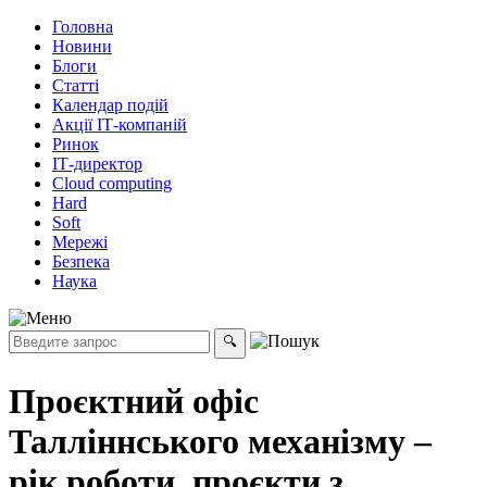
Головна
Новини
Блоги
Статті
Календар подій
Акції ІТ-компаній
Ринок
ІТ-директор
Cloud computing
Hard
Soft
Мережі
Безпека
Наука
Проєктний офіс
Талліннського механізму –
рік роботи, проєкти з