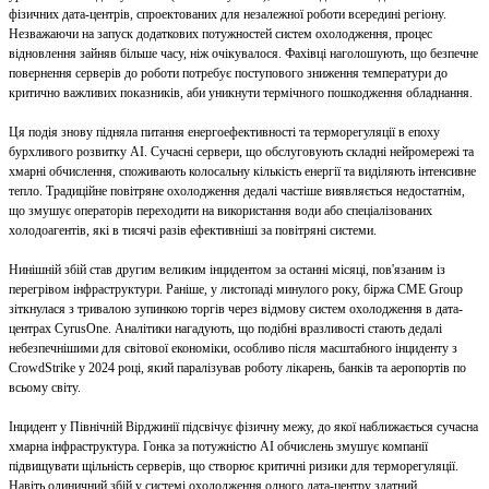
фізичних дата-центрів, спроектованих для незалежної роботи всередині регіону.
Незважаючи на запуск додаткових потужностей систем охолодження, процес
відновлення зайняв більше часу, ніж очікувалося. Фахівці наголошують, що безпечне
повернення серверів до роботи потребує поступового зниження температури до
критично важливих показників, аби уникнути термічного пошкодження обладнання.
Ця подія знову підняла питання енергоефективності та терморегуляції в епоху
бурхливого розвитку АІ. Сучасні сервери, що обслуговують складні нейромережі та
хмарні обчислення, споживають колосальну кількість енергії та виділяють інтенсивне
тепло. Традиційне повітряне охолодження дедалі частіше виявляється недостатнім,
що змушує операторів переходити на використання води або спеціалізованих
холодоагентів, які в тисячі разів ефективніші за повітряні системи.
Нинішній збій став другим великим інцидентом за останні місяці, пов'язаним із
перегрівом інфраструктури. Раніше, у листопаді минулого року, біржа CME Group
зіткнулася з тривалою зупинкою торгів через відмову систем охолодження в дата-
центрах CyrusOne. Аналітики нагадують, що подібні вразливості стають дедалі
небезпечнішими для світової економіки, особливо після масштабного інциденту з
CrowdStrike у 2024 році, який паралізував роботу лікарень, банків та аеропортів по
всьому світу.
Інцидент у Північній Вірджинії підсвічує фізичну межу, до якої наближається сучасна
хмарна інфраструктура. Гонка за потужністю АІ обчислень змушує компанії
підвищувати щільність серверів, що створює критичні ризики для терморегуляції.
Навіть одиничний збій у системі охолодження одного дата-центру здатний