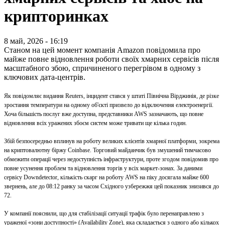
крипторинках
8 май, 2026 - 16:19
Станом на цей момент компанія Amazon повідомила про
майже повне відновлення роботи своїх хмарних сервісів після
масштабного збою, спричиненого перегрівом в одному з
ключових дата-центрів.
Як повідомляє видання Reuters, інцидент стався у штаті Північна Вірджинія, де різке
зростання температури на одному об'єкті призвело до відключення електроенергії.
Хоча більшість послуг вже доступна, представники AWS зазначають, що повне
відновлення всіх уражених збоєм систем може тривати ще кілька годин.
Збій безпосередньо вплинув на роботу великих клієнтів хмарної платформи, зокрема
на криптовалютну біржу Coinbase. Торговий майданчик був змушений тимчасово
обмежити операції через недоступність інфраструктури, проте згодом повідомив про
повне усунення проблем та відновлення торгів у всіх маркет-зонах. За даними
сервісу Downdetector, кількість скарг на роботу AWS на піку досягала майже 600
звернень, але до 08:12 ранку за часом Східного узбережжя цей показник знизився до
72.
У компанії пояснили, що для стабілізації ситуації трафік було перенаправлено з
ураженої «зони доступності» (Availability Zone), яка складається з одного або кількох