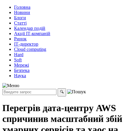
Головна
Новини
Блоги
Статті
Календар подій
Акції ІТ-компаній
Ринок
ІТ-директор
Cloud computing
Hard
Soft
Мережі
Безпека
Наука
Перегрів дата-центру AWS
спричинив масштабний збій
хмарних сервісів та хаос на