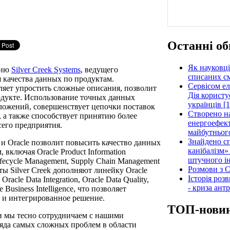
Останні об
Як науковці
нию
Silver Creek Systems
, ведущего
списаних см
 качества данных по продуктам.
Сервісом е
ляет упростить сложные описания, позволит
Дія користу
одукте. Использование точных данных
українців [1
ложений, совершенствует цепочки поставок
Створено н
 а также способствует принятию более
енергоефект
его предприятия.
майбутнього
Знайдено сп
 и Oracle позволит повысить качество данных
канібалізм»
включая Oracle Product Information
штучного ін
ifecycle Management, Supply Chain Management
Розмови з C
кты Silver Creek дополняют линейку Oracle
Історія роз
acle Data Integration, Oracle Data Quality,
- криза ант
 Business Intelligence, что позволяет
е и интегрированное решение.
ТОП-нови
и мы тесно сотрудничаем с нашими
ряда самых сложных проблем в области