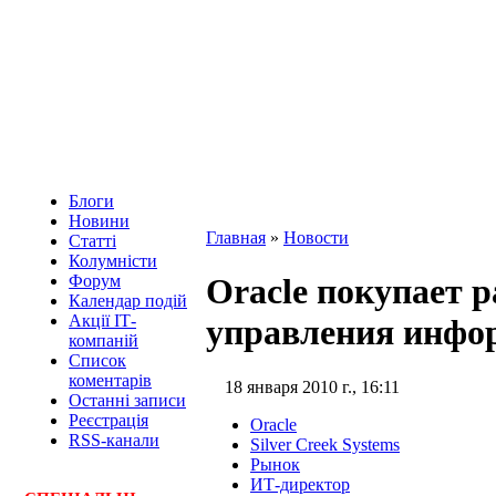
Блоги
Новини
Главная
»
Новости
Статті
Колумністи
Форум
Oracle покупает 
Календар подій
Акції ІТ-
управления инфо
компаній
Список
коментарів
18 января 2010 г., 16:11
Останні записи
Реєстрація
Oracle
RSS-канали
Silver Creek Systems
Рынок
ИТ-директор