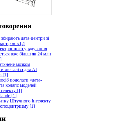
говорення
 збирають дата-центри зі
артфонів [2]
лектронного урядування
ється вже більш як 24 млн
]
атхнене мозком
ивне залізо для AI
 [1]
осіб подолати «дата-
 та колапс моделей
телекту [1]
laude [1]
витку Штучного Інтелекту
ропоцентризму [1]
ни