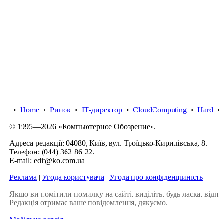
•
Home
•
Ринок
•
IТ-директор
•
CloudComputing
•
Hard
© 1995—2026 «Компьютерное Обозрение».
Адреса редакції: 04080, Київ, вул. Троїцько-Кирилівська, 8.
Телефон:
(044) 362-86-22
.
E-mail:
edit@ko.com.ua
Реклама
|
Угода користувача
|
Угода про конфіденційність
Якщо ви помітили помилку на сайті, виділіть, будь ласка, відп
Редакція отримає ваше повідомлення, дякуємо.