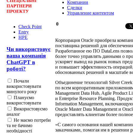
СПЕЦ
І
АЛЬНІ
Компании
ПАРТНЕРИ
Сделки
ПРОЕКТУ
Управление контентом
0
Check Point
Entry
HPE
Корпорация Oracle приобрела компа
поставщика решений для обеспечения
Чи використовує
Разработанное ею ПО DataLens позво
ваша компанія
более точно управлять данными о пр
ускоряет вывод на рынок новых пред
ChatGPT в
и повышает эффективность операций,
роботі?
обоснованных решений в масштабе вс
Почали
Объединение технологий Silver Creek
використовувати
по всем корпоративным приложениям, 
минулого року
Management Data Hub, Agile Product L
Плануємо
и Enterprise Resource Planning. Проду
використовувати
Information Management, включающую Or
Використовуємо
Oracle Master Data Management и Oracle
аналог
предоставлять клиентам более полно
Не маємо потреби
«С самого основания нашей компани
та не бачимо
заказчиками, помогая им в решении 
необхідності