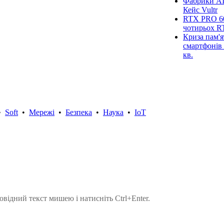
Фабрики AI
Кейс Vultr
RTX PRO 60
чотирьох R
Криза пам'я
смартфонів 
кв.
•
Soft
•
Мережі
•
Безпека
•
Наука
•
IoT
овідний текст мишею і натисніть Ctrl+Enter.