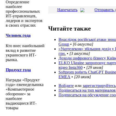
Определение
наиболее
Напечатать
Отправить 
профессиональных
ИТ-управленцев,
лидеров и экспертов
в своих отраслях
Читайте также
Человек года
Внаслідок російської атаки зн
Group
•
[6 августа]
Кто внес наибольший
«Укртелеком» збільшив дохід у I
вклад в развитие
грн.
•
[3 августа]
украинского ИТ-
Доходи цифрового бізнесу Київс
рынка.
ELKO Ukraine запропонує партн
відео Insta360
•
[29 июля]
Продукт года
Softprom робить ChatGPT Busine
EMEA
•
[20 июля]
Награды «Продукт
года» еженедельника
Войдите
или
зарегистрируйтесь
«Компьютерное
Подписаться на тип материалов
обозрение» за
Подписаться на обсуждение со
наиболее
выдающиеся ИТ-
товары