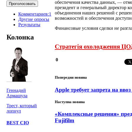
обеспечения качества данных, — отме
президент и генеральный директор ко
объединения наших решений с решен
Комментариев:1
возможностей и обеспечения доступн
Другие опросы
Результаты
Финансовые условия сделки не разгл
Колонка
Стратегія охолодження ЦОД
0
Попередня новина
Apple требует запрета на вв
Геннадий
Армашула
Наступна новина
Трест, который
лопнул
«Комплексные решения» пред
Fujifilm
BEST CIO