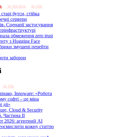
ь
за місяць
за рік
старі бутси, стійка
речні сервери
ів. Сценарії застосування
ерінфраструктурі
знала обмеження zero trust
енту з Hugging Face
брики змушені перейти
C
роти заборон
і
за рік
нако, Innoware: «Робота
ому софті – це міна
 дії»
cture, Cloud & Security
. Частина ІІ
r 2026: агентний AI
еосмислити кожну статтю