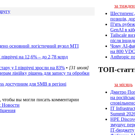
за тижден
другу
Шестипенс, 
позиція, до
П'ять рубеж
GenAI в кіб
Tailscale ви
після інцид
ищено основний логістичний вузол MTI
Чому AI-фа
на 800 VD
 півріччі на 12,6% – до 2,78 млрд
Anthropic п
тару у I півріччі зросли на 83%
•
[31 июля]
ТОП-статт
ерам лінійку рішень для запису та обробки
ss доступним для SMB в регіоні
за місяць
Дмитро Попі
на російськ
, чтобы вы могли писать комментарии
сповільненої
: Новости
IT Infrastru
общения
Summit 2026
HPE Discove
змушує пер
ІТ-бюджету