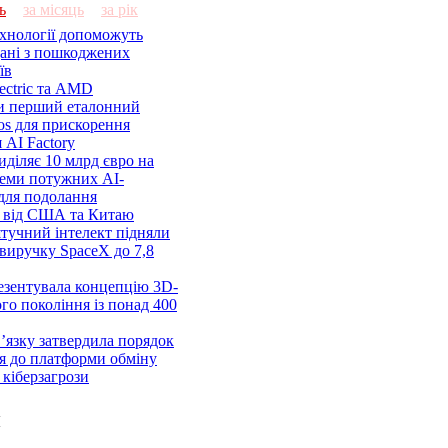
ь
за місяць
за рік
ехнології допоможуть
дані з пошкоджених
їв
lectric та AMD
и перший еталонний
os для прискорення
 AI Factory
діляє 10 млрд євро на
семи потужних AI-
 для подолання
я від США та Китаю
 штучний інтелект підняли
виручку SpaceX до 7,8
езентувала концепцію 3D-
ого покоління із понад 400
’язку затвердила порядок
я до платформи обміну
кіберзагрози
и