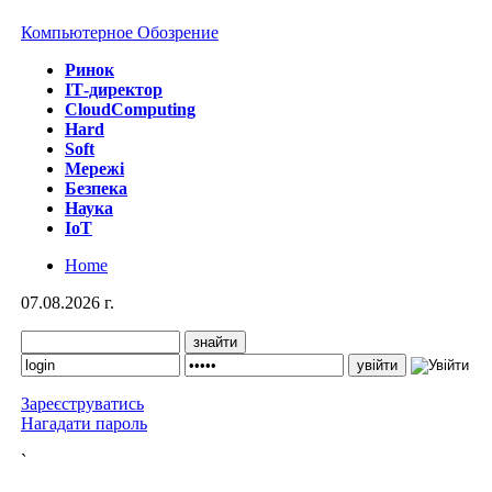
Компьютерное Обозрение
Ринок
IТ-директор
CloudComputing
Hard
Soft
Мережі
Безпека
Наука
IoT
Home
07.08.2026 г.
Зареєструватись
Нагадати пароль
`