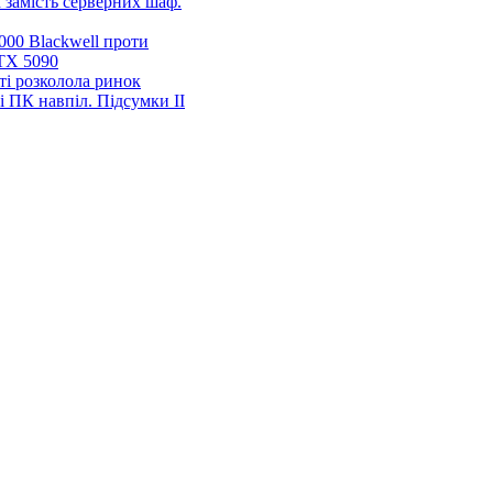
 замість серверних шаф.
00 Blackwell проти
TX 5090
ті розколола ринок
і ПК навпіл. Підсумки ІІ