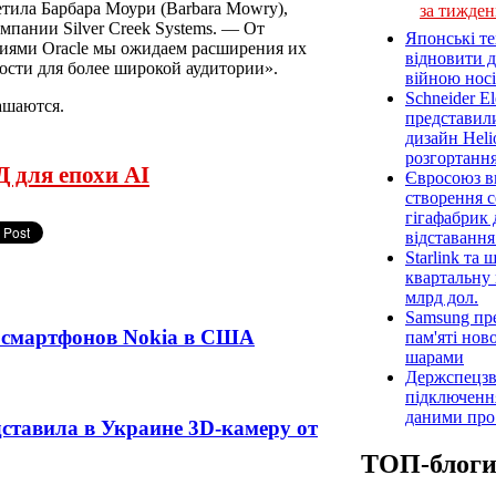
тила Барбара Моури (Barbara Mowry),
за тижден
мпании Silver Creek Systems. — От
Японські т
иями Oracle мы ожидаем расширения их
відновити 
ости для более широкой аудитории».
війною носі
Schneider E
ашаются.
представил
дизайн Heli
розгортання
 для епохи AI
Євросоюз ви
створення 
гігафабрик
відставанн
Starlink та
квартальну 
млрд дол.
Samsung пр
оз смартфонов Nokia в США
пам'яті нов
шарами
Держспецзв
підключенн
даними про 
ставила в Украине 3D-камеру от
ТОП-блог